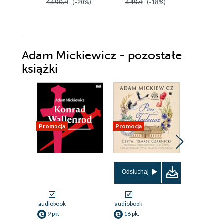
43.90zł
(-20%)
3.49zł
(-18%)
16.99z
Adam Mickiewicz - pozostałe
książki
Promocja
Promocja
Odsłuchaj
audiobook
audiobook
ebook
9 pkt
16 pkt
4 pkt