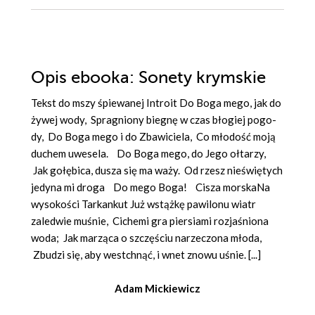
Opis
ebooka
: Sonety krymskie
Tekst do mszy śpie­wa­nej In­tro­it Do Bo­ga me­go, jak do
ży­wej wo­dy, Spra­gnio­ny bie­gnę w czas bło­giej po­go­
dy, Do Bo­ga me­go i do Zba­wi­cie­la, Co mło­dość mo­ją
du­chem uwe­se­la. Do Bo­ga me­go, do Je­go oł­ta­rzy,
Jak go­łę­bi­ca, du­sza się ma wa­ży. Od rzesz nie­świę­tych
je­dy­na mi dro­ga Do me­go Bo­ga! Cisza morskaNa
wysokości Tarkankut Już wstążkę pawilonu wiatr
zaledwie muśnie, Cichemi gra piersiami rozjaśniona
woda; Jak marząca o szczęściu narzeczona młoda,
Zbudzi się, aby westchnąć, i wnet znowu uśnie. [...]
Adam Mickiewicz