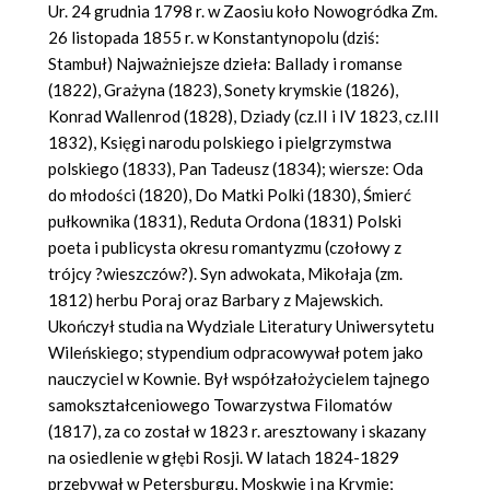
Ur. 24 grudnia 1798 r. w Zaosiu koło Nowogródka Zm.
26 listopada 1855 r. w Konstantynopolu (dziś:
Stambuł) Najważniejsze dzieła: Ballady i romanse
(1822), Grażyna (1823), Sonety krymskie (1826),
Konrad Wallenrod (1828), Dziady (cz.II i IV 1823, cz.III
1832), Księgi narodu polskiego i pielgrzymstwa
polskiego (1833), Pan Tadeusz (1834); wiersze: Oda
do młodości (1820), Do Matki Polki (1830), Śmierć
pułkownika (1831), Reduta Ordona (1831) Polski
poeta i publicysta okresu romantyzmu (czołowy z
trójcy ?wieszczów?). Syn adwokata, Mikołaja (zm.
1812) herbu Poraj oraz Barbary z Majewskich.
Ukończył studia na Wydziale Literatury Uniwersytetu
Wileńskiego; stypendium odpracowywał potem jako
nauczyciel w Kownie. Był współzałożycielem tajnego
samokształceniowego Towarzystwa Filomatów
(1817), za co został w 1823 r. aresztowany i skazany
na osiedlenie w głębi Rosji. W latach 1824-1829
przebywał w Petersburgu, Moskwie i na Krymie;