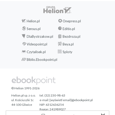
Helion.pl
Onepress.pl
Sensus.pl
Editio.pl
DlaBystrzakow.pl
Bezdroza.pl
Videopoint.pl
Beya.pl
Czytalisek.pl
Sploty
Biblio.Ebookpoint.pl
© Helion 1991-2026
Helion.pl sp. z o.o.
tel. (32) 230-98-63
ul. Kościuszki 1c
e-mail:
[wyświetl email]@ebookpoint.pl
44-100 Gliwice
NIP: 6312636254
Regon: 241989027