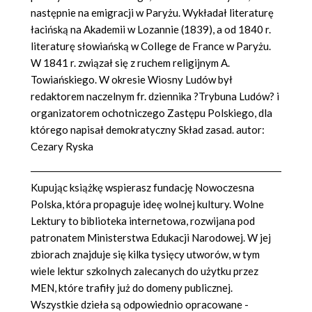
następnie na emigracji w Paryżu. Wykładał literaturę
łacińską na Akademii w Lozannie (1839), a od 1840 r.
literaturę słowiańską w College de France w Paryżu.
W 1841 r. związał się z ruchem religijnym A.
Towiańskiego. W okresie Wiosny Ludów był
redaktorem naczelnym fr. dziennika ?Trybuna Ludów? i
organizatorem ochotniczego Zastępu Polskiego, dla
którego napisał demokratyczny Skład zasad. autor:
Cezary Ryska
Kupując książkę wspierasz fundację Nowoczesna
Polska, która propaguje ideę wolnej kultury. Wolne
Lektury to biblioteka internetowa, rozwijana pod
patronatem Ministerstwa Edukacji Narodowej. W jej
zbiorach znajduje się kilka tysięcy utworów, w tym
wiele lektur szkolnych zalecanych do użytku przez
MEN, które trafiły już do domeny publicznej.
Wszystkie dzieła są odpowiednio opracowane -