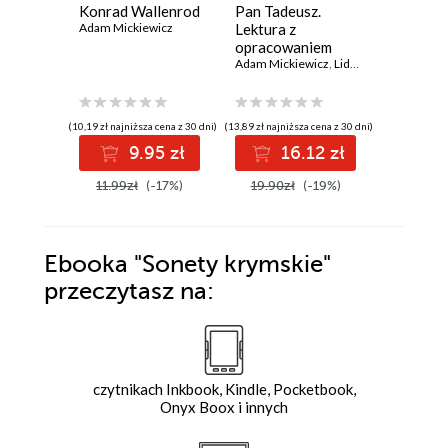
Konrad Wallenrod
Pan Tadeusz.
Konrad 
Adam Mickiewicz
Lektura z
Lektura 
opracowaniem
opracow
Adam Mickiewicz
,
Lidia Rupik
Adam Mick
(10,19 zł najniższa cena z 30 dni)
(13,89 zł najniższa cena z 30 dni)
9.95 zł
16.12 zł
4
11.99zł
(-17%)
19.90zł
(-19%)
Ebooka
"Sonety krymskie"
przeczytasz na:
czytnikach Inkbook, Kindle, Pocketbook,
Onyx Boox i innych