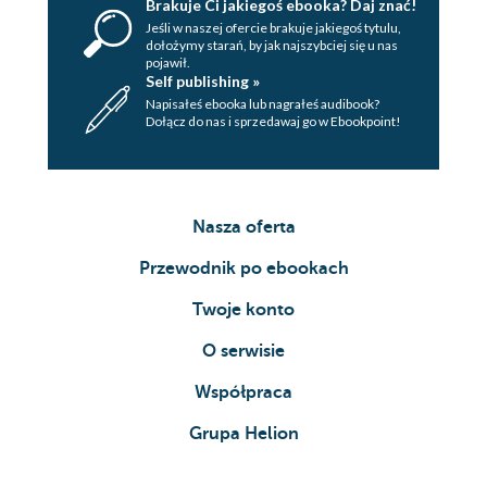
Brakuje Ci jakiegoś ebooka? Daj znać!
Jeśli w naszej ofercie brakuje jakiegoś tytulu,
dołożymy starań, by jak najszybciej się u nas
pojawił.
Self publishing »
Napisałeś ebooka lub nagrałeś audibook?
Dołącz do nas i sprzedawaj go w Ebookpoint!
Nasza oferta
Przewodnik po ebookach
Twoje konto
O serwisie
Współpraca
Grupa Helion