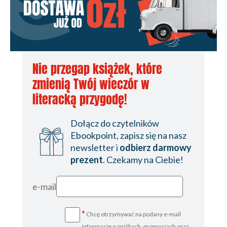
Nie przegap książek, które
zmienią Twój wieczór w
literacką przygodę!
Dołącz do czytelników
Ebookpoint, zapisz się na nasz
newsletter i
odbierz darmowy
prezent
. Czekamy na Ciebie!
e-mail
*
Chcę otrzymywać na podany e-mail
informacje o zniżkach, promocjach oraz