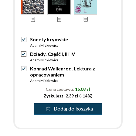
Sonety krymskie
Adam Mickiewicz
Dziady. Część I, II i IV
Adam Mickiewicz
Konrad Wallenrod. Lektura z
opracowaniem
Adam Mickiewicz
Cena zestawu:
15.08 zł
Zyskujesz: 2.39 zł (-14%)
Dodaj do koszyka