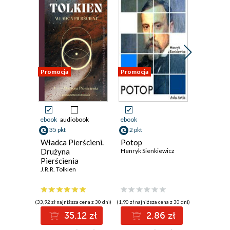
Promocja
Promocja
Promocja
ebook
audiobook
ebook
ebook
35 pkt
2 pkt
14 pkt
Władca Pierścieni.
Potop
Opowieś
Drużyna
Henryk Sienkiewicz
pilocie P
Pierścienia
Stanisław
J.R.R. Tolkien
(33,92 zł najniższa cena z 30 dni)
(1,90 zł najniższa cena z 30 dni)
(14,44 zł najni
35.12 zł
2.86 zł
1