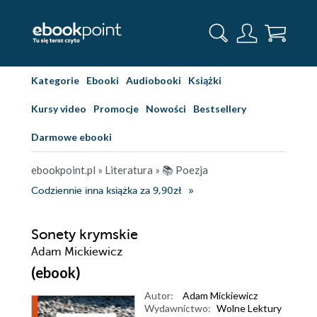
Kategorie
Ebooki
Audiobooki
Książki
Kursy video
Promocje
Nowości
Bestsellery
Darmowe ebooki
ebookpoint.pl
»
Literatura
»
📚 Poezja
Codziennie inna książka za 9,90zł
Sonety krymskie
Adam Mickiewicz
(ebook)
Autor:
Adam Mickiewicz
Wydawnictwo:
Wolne Lektury