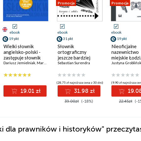
Promocja
Promocja
ebook
ebook
ebook
19 pkt
31 pkt
19 pkt
Wielki słownik
Słownik
Nieoficjalne
angielsko-polski -
ortograficzny
nazewnictwo
zastępuje słownik
jeszcze bardziej
miejskie Łodzi
wbudowany w Kindle
Dariusz Jemielniak
,
Marcin Miłkowski (red.)
współczesnego
Sebastian Surendra
Słownik wyda
Justyna Groblińs
języka polskiego
drugie popra
(28,75 zł najniższa cena z 30 dni)
(9,90 zł najniższa ce
19.01 zł
31.98 zł
19.08
39.00zł
(-18%)
22.45zł
(-1
ki dla prawników i historyków"
przeczyta