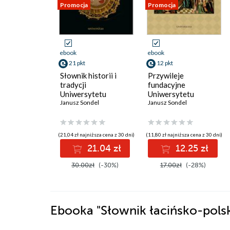
Promocja
Promocja
ebook
ebook
21 pkt
12 pkt
Słownik historii i
Przywileje
tradycji
fundacyjne
Uniwersytetu
Uniwersytetu
Jagiellońskiego
Janusz Sondel
Jagiellońskiego oraz
Janusz Sondel
przywilej nadania
szlachectwa jego
profesorom (z
(21,04 zł najniższa cena z 30 dni)
(11,80 zł najniższa cena z 30 dni)
historyczno-
21.04 zł
12.25 zł
prawnym
komentarzem)
30.00zł
(-30%)
17.00zł
(-28%)
Ebooka
"Słownik łacińsko-pols