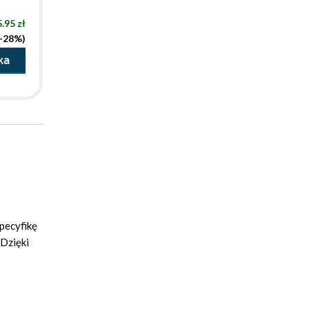
.95 zł
(-28%)
ka
specyfikę
Dzięki