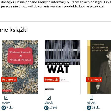
 dostępu lub nie podano żadnych informacji o ułatwieniach dostępu lub 
zcze nie umożliwił dokonania walidacji produktu lub nie przekazał
ne książki
Promocja
Promocja
Promocja
ebook
ebook
ebook
7 pkt
17 pkt
11 pkt