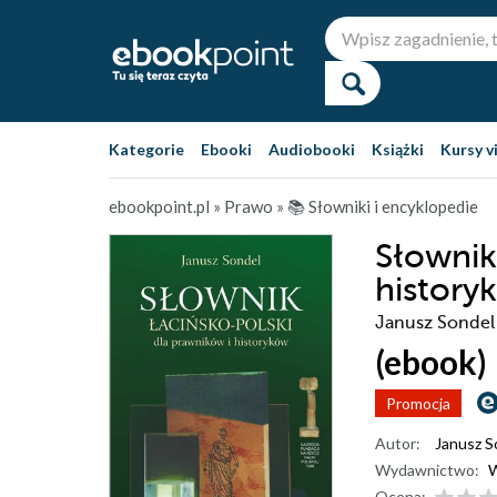
Kategorie
Ebooki
Audiobooki
Książki
Kursy v
ebookpoint.pl
»
Prawo
»
📚 Słowniki i encyklopedie
Słownik
history
Janusz Sondel
(ebook)
Promocja
Autor:
Janusz S
Wydawnictwo:
Ocena: