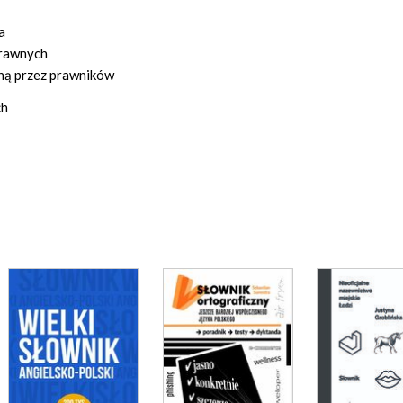
a
prawnych
ną przez prawników
ch