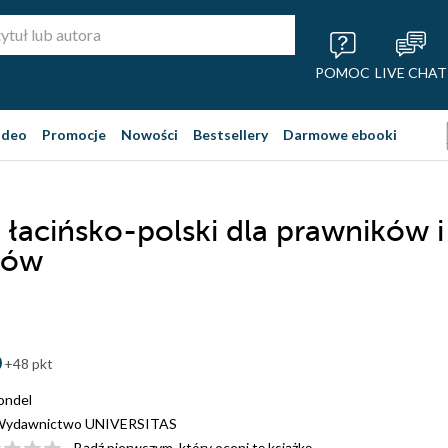
POMOC
LIVE CHAT
ideo
Promocje
Nowości
Bestsellery
Darmowe ebooki
 łacińsko-polski dla prawników i
ków
+48 pkt
ondel
Wydawnictwo UNIVERSITAS
Bądź pierwszym, który oceni tę książkę