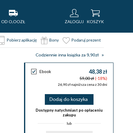
OD O,OOZŁ
ZALOGUJ
KOSZYK
Pobierz aplikację
Bony
Podaruj prezent
Codziennie inna książka za 9,90zł
48,38 zł
Ebook
59,00 zł
(-18%)
26,90 zł najniższa cena z 30 dni
Dodaj do koszyka
Dostępny natychmiast po opłaceniu
zakupu
lub