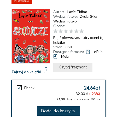
Promocja
Autor:
Lavie Tidhar
Wydawnictwo:
Zysk i S-ka
Wydawnictwo
Ocena:
Bądź pierwszym, który oceni tę
książkę
Stron:
350
Dostępne formaty:
ePub
Mobi
Czytaj fragment
Zajrzyj do książki
24,64 zł
Ebook
32,00 zł
(-23%)
21,90 zł najniższa cena z 30 dni
Dodaj do koszyka