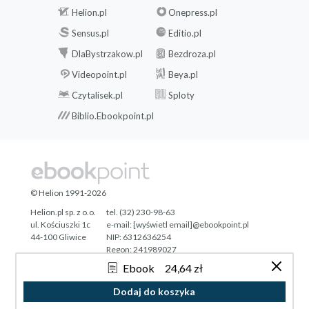
Helion.pl
Onepress.pl
Sensus.pl
Editio.pl
DlaBystrzakow.pl
Bezdroza.pl
Videopoint.pl
Beya.pl
Czytalisek.pl
Sploty
Biblio.Ebookpoint.pl
© Helion 1991-2026
Helion.pl sp. z o.o.
tel. (32) 230-98-63
ul. Kościuszki 1c
e-mail:
[wyświetl email]@ebookpoint.pl
44-100 Gliwice
NIP: 6312636254
Regon: 241989027
Ebook
24,64 zł
Designed with ♥ by
Tonik.pl
Dodaj do koszyka
Pełna wersja strony »