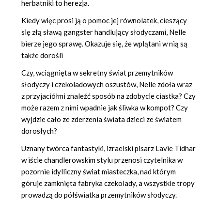
herbatniki to herezja.
Kiedy więc prosi ją o pomoc jej równolatek, cieszący
się złą sławą gangster handlujący słodyczami, Nelle
bierze jego sprawę. Okazuje się, że wplątani w nią są
także dorośli
Czy, wciągnięta w sekretny świat przemytników
słodyczy i czekoladowych oszustów, Nelle zdoła wraz
z przyjaciółmi znaleźć sposób na zdobycie ciastka? Czy
może razem z nimi wpadnie jak śliwka w kompot? Czy
wyjdzie cało ze zderzenia świata dzieci ze światem
dorosłych?
Uznany twórca fantastyki, izraelski pisarz Lavie Tidhar
w iście chandlerowskim stylu przenosi czytelnika w
pozornie idylliczny świat miasteczka, nad którym
góruje zamknięta fabryka czekolady, a wszystkie tropy
prowadzą do półświatka przemytników słodyczy.