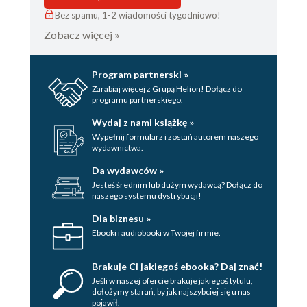
Bez spamu, 1-2 wiadomości tygodniowo!
Zobacz więcej »
Program partnerski »
Zarabiaj więcej z Grupą Helion! Dołącz do
programu partnerskiego.
Wydaj z nami książkę »
Wypełnij formularz i zostań autorem naszego
wydawnictwa.
Da wydawców »
Jesteś średnim lub dużym wydawcą? Dołącz do
naszego systemu dystrybucji!
Dla biznesu »
Ebooki i audiobooki w Twojej firmie.
Brakuje Ci jakiegoś ebooka? Daj znać!
Jeśli w naszej ofercie brakuje jakiegoś tytulu,
dołożymy starań, by jak najszybciej się u nas
pojawił.