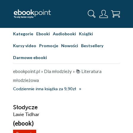
Kategorie
Ebooki
Audiobooki
Książki
Kursy video
Promocje
Nowości
Bestsellery
Darmowe ebooki
ebookpoint.pl
»
Dla młodzieży
»
📚 Literatura
młodzieżowa
Codziennie inna książka za 9,90zł
Słodycze
Lavie Tidhar
(ebook)