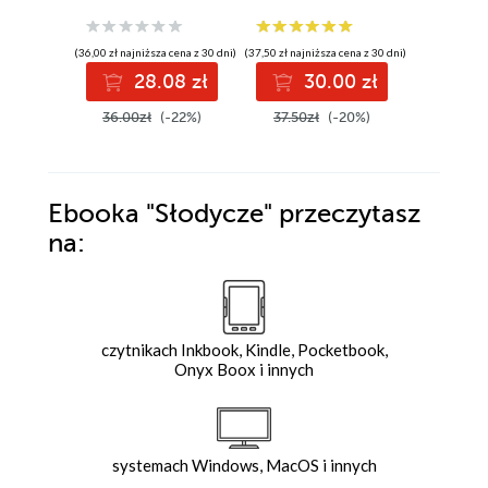
(36,00 zł najniższa cena z 30 dni)
(37,50 zł najniższa cena z 30 dni)
(31,99 zł najni
28.08 zł
30.00 zł
3
36.00zł
(-22%)
37.50zł
(-20%)
39.99z
Ebooka
"Słodycze"
przeczytasz
na:
czytnikach Inkbook, Kindle, Pocketbook,
Onyx Boox i innych
systemach Windows, MacOS i innych