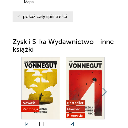
Mapa
1
pokaż cały spis treści
2
3
Zysk i S-ka Wydawnictwo - inne
4
książki
5
6
7
8
9
Nowość
Bestseller
Nowość
10
Promocja
Nowość
Promocja
11
Promocja
12