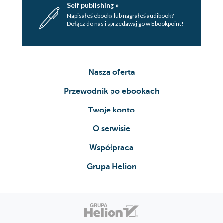
Self publishing »
Napisałeś ebooka lub nagrałeś audibook?
Dołącz do nas i sprzedawaj go w Ebookpoint!
Nasza oferta
Przewodnik po ebookach
Twoje konto
O serwisie
Współpraca
Grupa Helion