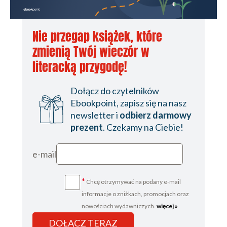
25
26
Nie przegap książek, które
27
zmienią Twój wieczór w
28
literacką przygodę!
29
Dołącz do czytelników
30
Ebookpoint, zapisz się na nasz
newsletter i
odbierz darmowy
31
prezent
. Czekamy na Ciebie!
32
33
e-mail
Charakterystyka postaci
*
Chcę otrzymywać na podany e-mail
informacje o zniżkach, promocjach oraz
nowościach wydawniczych.
więcej »
DOŁĄCZ TERAZ