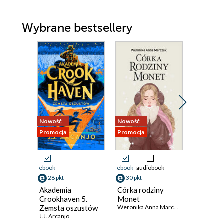
Wybrane bestsellery
Nowość
Nowość
Promocja
Promocja
Promocja
ebook
ebook
audiobook
ebook
aud
28 pkt
30 pkt
35 pkt
Akademia
Córka rodziny
Łowcy T
Crookhaven 5.
Monet
Złodziej
Zemsta oszustów
Weronika Anna Marczak
Michał Ku
J.J. Arcanjo