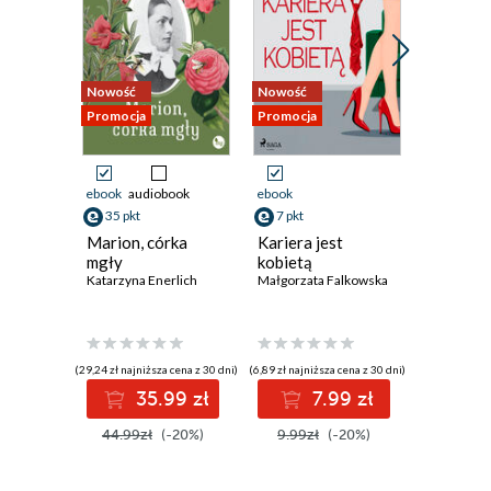
Nowość
Nowość
Nowość
Promocja
Promocja
Promocja
ebook
audiobook
ebook
ebook
35 pkt
7 pkt
34 pkt
Marion, córka
Kariera jest
I wszyst
mgły
kobietą
się księ
Katarzyna Enerlich
Małgorzata Falkowska
Georgi Go
(29,24 zł najniższa cena z 30 dni)
(6,89 zł najniższa cena z 30 dni)
(30,03 zł najni
35.99 zł
7.99 zł
3
44.99zł
(-20%)
9.99zł
(-20%)
42.90z