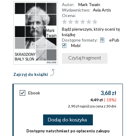
Autor:
Mark Twain
Wydawnictwo:
Avia Artis
Ocena:
Bądź pierwszym, który oceni tę
książkę
Dostępne formaty:
ePub
Mobi
Czytaj fragment
Zajrzyj do książki
3,68 zł
Ebook
4,49 zł
(-18%)
2,90 zł najniższa cena z 30 dni
Dodaj do koszyka
Dostępny natychmiast po opłaceniu zakupu