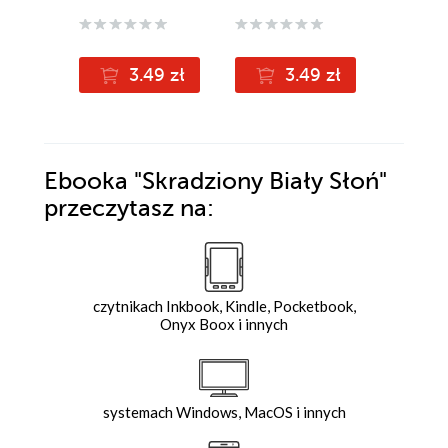
(10,99 zł najni
3.49 zł
3.49 zł
9
10.99z
Ebooka
"Skradziony Biały Słoń"
przeczytasz na:
czytnikach Inkbook, Kindle, Pocketbook,
Onyx Boox i innych
systemach Windows, MacOS i innych