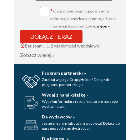
*
Chcę otrzymywać na podany e-mail
informacje o zniżkach, promocjach oraz
nowościach wydawniczych.
więcej »
DOŁĄCZ TERAZ
Bez spamu, 1-2 wiadomości tygodniowo!
Zobacz więcej »
Program partnerski »
Zarabiaj więcej z Grupą Helion! Dołącz do
programu partnerskiego.
Wydaj z nami książkę »
Wypełnij formularz i zostań autorem naszego
wydawnictwa.
Da wydawców »
Jesteś średnim lub dużym wydawcą? Dołącz do
naszego systemu dystrybucji!
Dla biznesu »