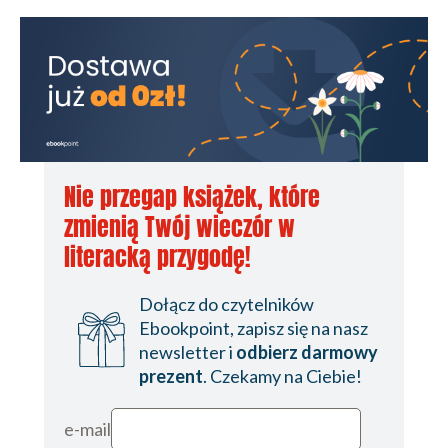
Nie przegap książek, które
zmienią Twój wieczór w
literacką przygodę!
Dołącz do czytelników
Ebookpoint, zapisz się na nasz
newsletter i
odbierz darmowy
prezent
. Czekamy na Ciebie!
e-mail