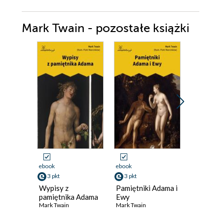
Mark Twain - pozostałe książki
Promocja
ebook
ebook
ebook
3 pkt
3 pkt
9 pkt
Wypisy z
Pamiętniki Adama i
Pamiętni
pamiętnika Adama
Ewy
Ewy
Mark Twain
Mark Twain
Mark Twai