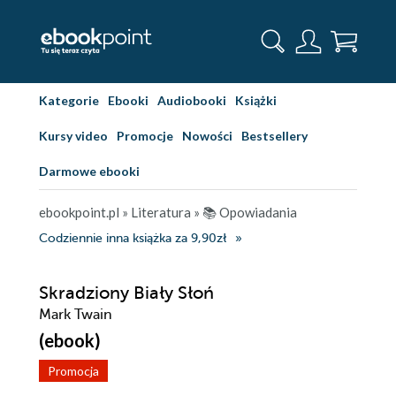
Kategorie
Ebooki
Audiobooki
Książki
Kursy video
Promocje
Nowości
Bestsellery
Darmowe ebooki
ebookpoint.pl
»
Literatura
»
📚 Opowiadania
Codziennie inna książka za 9,90zł
Skradziony Biały Słoń
Mark Twain
(ebook)
Promocja