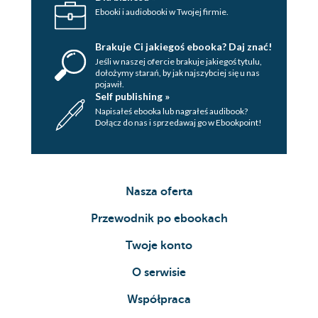
Ebooki i audiobooki w Twojej firmie.
Brakuje Ci jakiegoś ebooka? Daj znać!
Jeśli w naszej ofercie brakuje jakiegoś tytulu,
dołożymy starań, by jak najszybciej się u nas
pojawił.
Self publishing »
Napisałeś ebooka lub nagrałeś audibook?
Dołącz do nas i sprzedawaj go w Ebookpoint!
Nasza oferta
Przewodnik po ebookach
Twoje konto
O serwisie
Współpraca