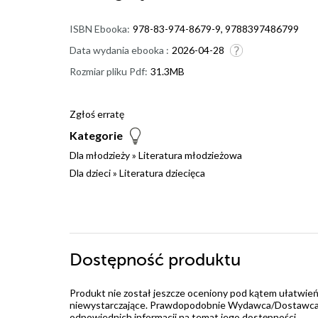
ISBN Ebooka:
978-83-974-8679-9, 9788397486799
Data wydania ebooka :
2026-04-28
Rozmiar pliku Pdf:
31.3MB
Zgłoś erratę
Kategorie
Dla młodzieży
»
Literatura młodzieżowa
Dla dzieci
»
Literatura dziecięca
Dostępność produktu
Produkt nie został jeszcze oceniony pod kątem ułatwień
niewystarczające. Prawdopodobnie Wydawca/Dostawca jes
odpowiednich informacji na temat jego dostępności.