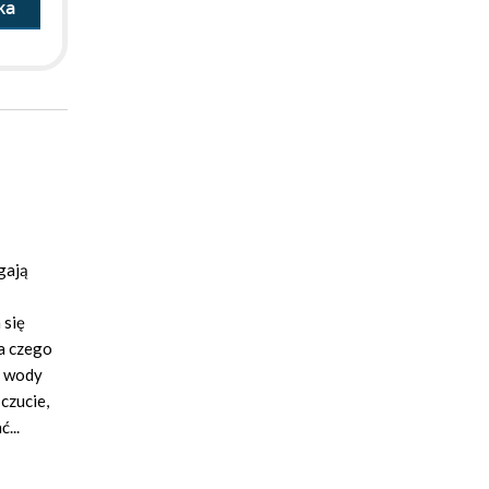
ka
gają
 się
 a czego
i wody
czucie,
...