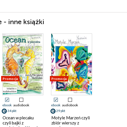
- inne książki
Promocja
Promocja
ebook
audiobook
ebook
audiobook
34 pkt
29 pkt
Ocean w plecaku
Motyle Marzeń czyli
czyli bajki z
zbiór wierszy z