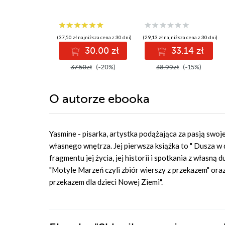
(37,50 zł najniższa cena z 30 dni)
(29,13 zł najniższa cena z 30 dni)
30.00 zł
33.14 zł
37.50zł
(-20%)
38.99zł
(-15%)
O autorze
ebooka
Yasmine - pisarka, artystka podążająca za pasją swoje
własnego wnętrza. Jej pierwsza książka to " Dusza w dż
fragmentu jej życia, jej historii i spotkania z własną 
"Motyle Marzeń czyli zbiór wierszy z przekazem" oraz p
przekazem dla dzieci Nowej Ziemi".