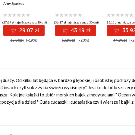
Amy Sparkes
(27,64 zł najniższa cena z 30 dni)
(36,17 zł najniższa cena z 30 dni)
(35,16 zł najniższa ce
29.07 zł
43.19 zł
35.92
35.90zł
(-19%)
53.99zł
(-20%)
44.90zł
(-2
j duszy. Od kilku lat będąca w bardzo głębokiej i osobistej podróży d
insach czyli sok z życia świeżo wyciśnięty". Jest to do bólu szczery 
duszą. Kolejne książki to zbiór morskich bajek z medytacjami " Ocean w
ozycja dla dzieci " Cuda cudaszki i cudasiątka czyli wiersze i bajki z