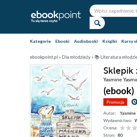
Kategorie
Ebooki
Audiobooki
Książki
Kursy v
ebookpoint.pl
»
Dla młodzieży
»
📚 Literatura młodz
Sklepik
Yasmine Yasmi
(ebook)
Promocja
Autor:
Yasmine
Wydawnictwo:
W
Ocena:
Stron:
80