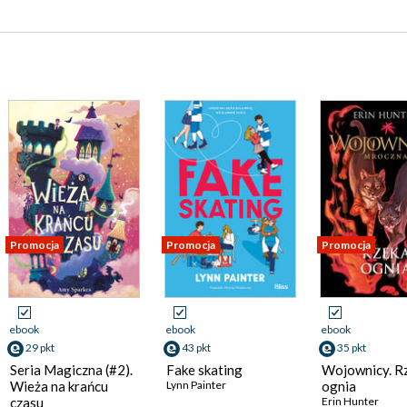
Promocja
Promocja
Promocja
ebook
ebook
ebook
29 pkt
43 pkt
35 pkt
Seria Magiczna (#2).
Fake skating
Wojownicy. R
Wieża na krańcu
Lynn Painter
ognia
czasu
Erin Hunter