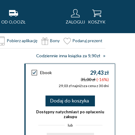
OD O,OOZŁ
ZALOGUJ
KOSZYK
Pobierz aplikację
Bony
Podaruj prezent
Codziennie inna książka za 9,90zł
29,43 zł
Ebook
35,00 zł
(-16%)
29,03 zł najniższa cena z 30 dni
Dodaj do koszyka
Dostępny natychmiast po opłaceniu
zakupu
lub