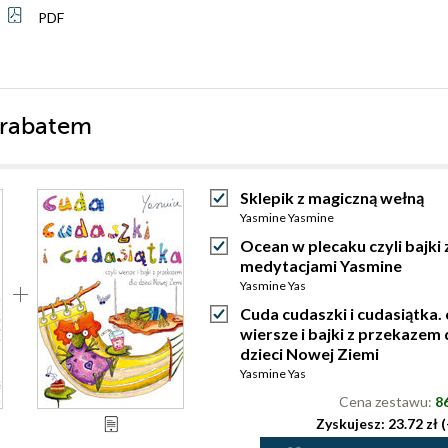
PDF
 rabatem
Sklepik z magiczną wełną
Yasmine Yasmine
Ocean w plecaku czyli bajki 
medytacjami Yasmine
Yasmine Yas
Cuda cudaszki i cudasiątka. 
wiersze i bajki z przekazem 
dzieci Nowej Ziemi
Yasmine Yas
Cena zestawu:
86
Zyskujesz: 23.72 zł 