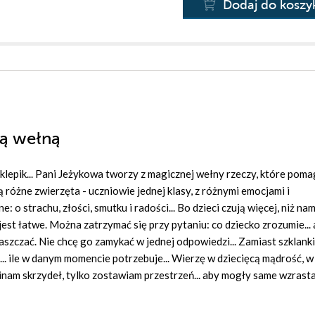
Dodaj do koszy
ną wełną
klepik... Pani Jeżykowa tworzy z magicznej wełny rzeczy, które poma
różne zwierzęta - uczniowie jednej klasy, z różnymi emocjami i
o strachu, złości, smutku i radości... Bo dzieci czują więcej, niż nam
 jest łatwe. Można zatrzymać się przy pytaniu: co dziecko zrozumie...
praszczać. Nie chcę go zamykać w jednej odpowiedzi... Zamiast szklank
e... ile w danym momencie potrzebuje... Wierzę w dziecięcą mądrość, w 
inam skrzydeł, tylko zostawiam przestrzeń... aby mogły same wzrastać