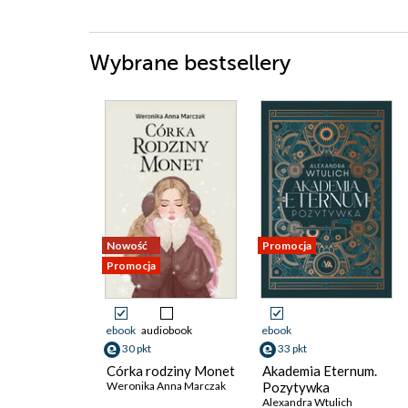
Wybrane bestsellery
Nowość
Promocja
Promocja
ebook
audiobook
ebook
30 pkt
33 pkt
Córka rodziny Monet
Akademia Eternum.
Weronika Anna Marczak
Pozytywka
Alexandra Wtulich