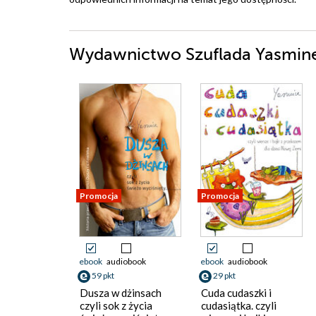
Wydawnictwo Szuflada Yasmine 
Promocja
Promocja
ebook
audiobook
ebook
audiobook
59 pkt
29 pkt
Dusza w dżinsach
Cuda cudaszki i
czyli sok z życia
cudasiątka. czyli