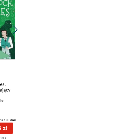
Promocja
Promocja
ebook
ebook
19 pkt
19 pkt
es.
Sherlock Holmes.
Sherlock Holmes.
ający
Tom 24. Tańczące
Tom 23. Samotny
sylwetki
cyklista
le
Arthur Conan Doyle
Arthur Conan Doyle
na z 30 dni)
(18,71 zł najniższa cena z 30 dni)
(18,71 zł najniższa cena z 30 dni)
 zł
19.96 zł
19.96 zł
0%)
24.95zł
(-20%)
24.95zł
(-20%)