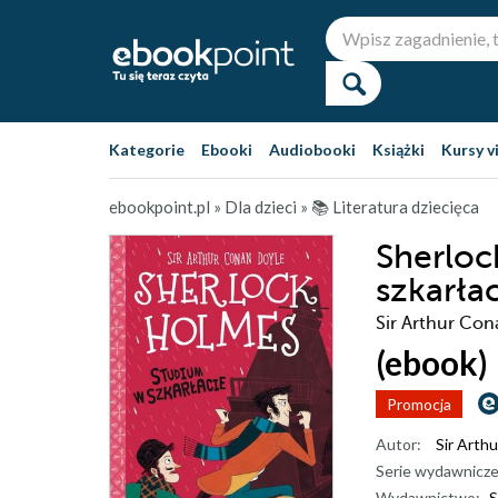
Kategorie
Ebooki
Audiobooki
Książki
Kursy v
ebookpoint.pl
»
Dla dzieci
»
📚 Literatura dziecięca
Sherloc
szkarła
Sir Arthur Con
(ebook)
Promocja
Autor:
Sir Arth
Serie wydawnicze
Wydawnictwo:
S