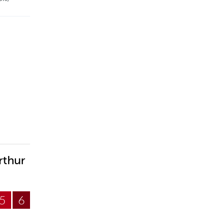
rthur
5
6