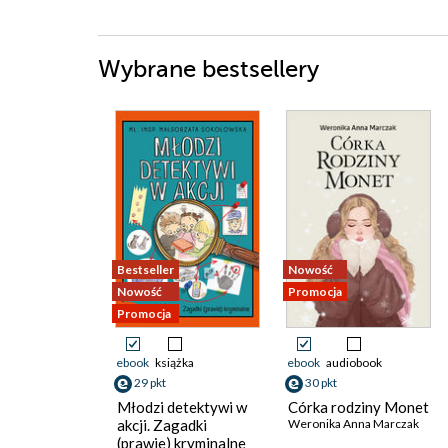
Wybrane bestsellery
Bestseller
Nowość
Nowość
Promocja
Promocja
ebook
książka
ebook
audiobook
29 pkt
30 pkt
Młodzi detektywi w
Córka rodziny Monet
akcji. Zagadki
Weronika Anna Marczak
(prawie) kryminalne