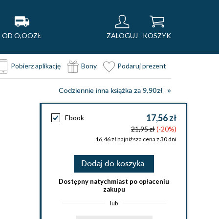
OD O,OOZŁ
ZALOGUJ
KOSZYK
Pobierz aplikację
Bony
Podaruj prezent
Codziennie inna książka za 9,90zł
17,56 zł
Ebook
21,95 zł
(-20%)
16,46 zł najniższa cena z 30 dni
Dodaj do koszyka
Dostępny natychmiast po opłaceniu
zakupu
lub