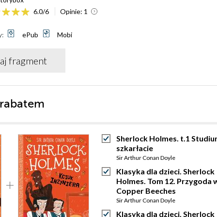
6.0
/
6
Opinie:
1
y:
ePub
Mobi
aj fragment
 rabatem
Sherlock Holmes. t.1 Studi
szkarłacie
Sir Arthur Conan Doyle
Klasyka dla dzieci. Sherlock
Holmes. Tom 12. Przygoda 
Copper Beeches
Sir Arthur Conan Doyle
Klasyka dla dzieci. Sherlock