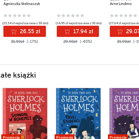
Agnieszka Stelmaszyk
Arne Lindmo
(25,54 zł najniższa cena z 30 dni)
(14,95 zł najniższa cena z 30 dni)
(27,64 zł najniższa ce
26.55 zł
17.94 zł
29.07
31.99zł
(-17%)
29.90zł
(-40%)
35.90zł
(-1
ałe książki
Promocja
Promocja
Promocja