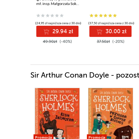
mł. insp. Małgorzata Sokołowska
(24,95 zł najniższa cena z 30 dni)
(37,50 zł najniższa cena z 30 dni)
29.94 zł
30.00 zł
49.90zł
(-40%)
37.50zł
(-20%)
Sir Arthur Conan Doyle - pozost
Promocja
Promocja