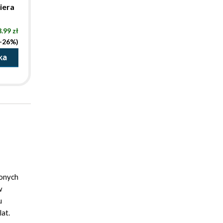
iera
.99 zł
(-26%)
ka
zonych
w
u
at.