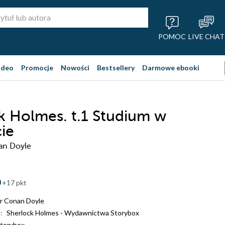
POMOC
LIVE CHAT
ideo
Promocje
Nowości
Bestsellery
Darmowe ebooki
k Holmes. t.1 Studium w
cie
an Doyle
+17 pkt
ur Conan Doyle
:
Sherlock Holmes - Wydawnictwa Storybox
torybox