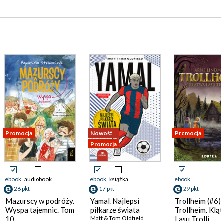
Promocja
Nowość
Promocja
Promocja
ebook
audiobook
ebook
książka
ebook
26 pkt
17 pkt
29 pkt
Mazurscy w podróży.
Yamal. Najlepsi
Trollheim (#6)
Wyspa tajemnic. Tom
piłkarze świata
Trollheim. Kl
10
Matt & Tom Oldfield
Lasu Trolli