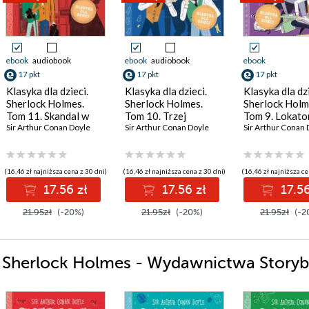
ebook
audiobook
ebook
audiobook
ebook
17 pkt
17 pkt
17 pkt
Klasyka dla dzieci.
Klasyka dla dzieci.
Klasyka dla dzi
Sherlock Holmes.
Sherlock Holmes.
Sherlock Holm
Tom 11. Skandal w
Tom 10. Trzej
Tom 9. Lokato
Bohemii
Sir Arthur Conan Doyle
studenci
Sir Arthur Conan Doyle
woalce
Sir Arthur Conan 
(16,46 zł najniższa cena z 30 dni)
(16,46 zł najniższa cena z 30 dni)
(16,46 zł najniższa ce
17.56 zł
17.56 zł
17.56
21.95zł
(-20%)
21.95zł
(-20%)
21.95zł
(-2
ii Sherlock Holmes - Wydawnictwa Story