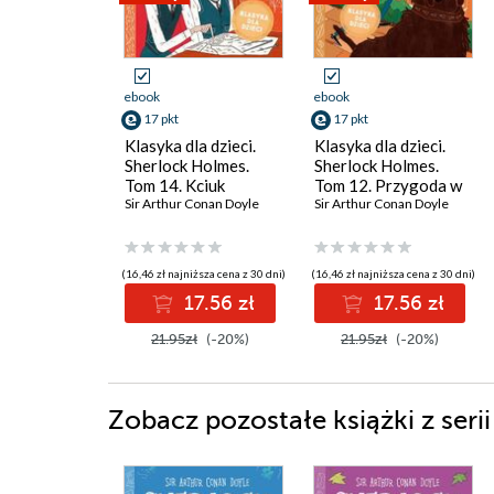
ebook
ebook
17 pkt
17 pkt
Klasyka dla dzieci.
Klasyka dla dzieci.
Sherlock Holmes.
Sherlock Holmes.
Tom 14. Kciuk
Tom 12. Przygoda w
inżyniera
Sir Arthur Conan Doyle
Copper Beeches
Sir Arthur Conan Doyle
(16,46 zł najniższa cena z 30 dni)
(16,46 zł najniższa cena z 30 dni)
17.56 zł
17.56 zł
21.95zł
(-20%)
21.95zł
(-20%)
Zobacz pozostałe książki z ser