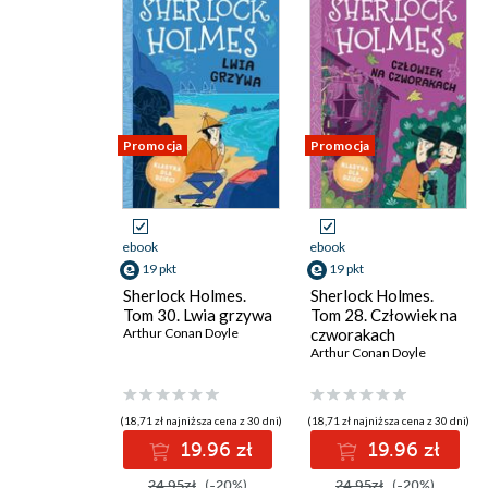
Promocja
Promocja
ebook
ebook
19 pkt
19 pkt
Sherlock Holmes.
Sherlock Holmes.
Tom 30. Lwia grzywa
Tom 28. Człowiek na
Arthur Conan Doyle
czworakach
Arthur Conan Doyle
(18,71 zł najniższa cena z 30 dni)
(18,71 zł najniższa cena z 30 dni)
19.96 zł
19.96 zł
24.95zł
(-20%)
24.95zł
(-20%)