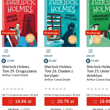
Promocja
Promocja
Promocja
ebook
ebook
ebook
19 pkt
20 pkt
19 pkt
Sherlock Holmes.
Sherlock Holmes.
Sherlock Holm
Tom 29. Druga plama
Tom 26. Diadem z
Tom 25. Umier
Arthur Conan Doyle
berylami
detektyw
Arthur Conan Doyle
Arthur Conan Doy
(18,71 zł najniższa cena z 30 dni)
(19,46 zł najniższa cena z 30 dni)
(18,71 zł najniższa ce
19.96 zł
20.76 zł
19.96
24.95zł
(-20%)
25.95zł
(-20%)
24.95zł
(-2