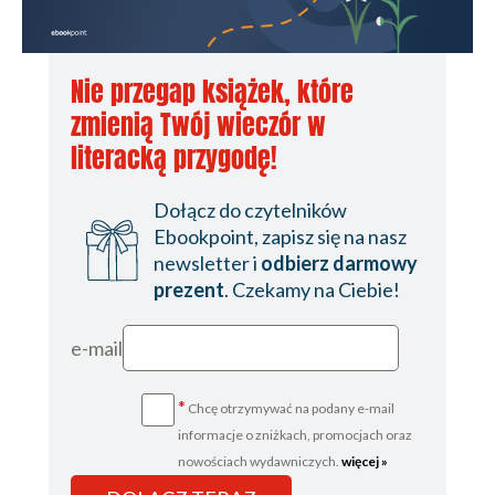
Nie przegap książek, które
zmienią Twój wieczór w
literacką przygodę!
Dołącz do czytelników
Ebookpoint, zapisz się na nasz
newsletter i
odbierz darmowy
prezent
. Czekamy na Ciebie!
e-mail
*
Chcę otrzymywać na podany e-mail
informacje o zniżkach, promocjach oraz
nowościach wydawniczych.
więcej »