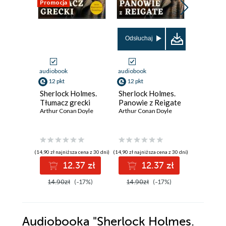
Promocja
Odsłuchaj
Odsłuch
audiobook
audiobook
audiobook
12 pkt
12 pkt
12 pkt
Sherlock Holmes.
Sherlock Holmes.
Sherlock
Tłumacz grecki
Panowie z Reigate
Katechi
Arthur Conan Doyle
Arthur Conan Doyle
Musgrav
Arthur Co
(14,90 zł najniższa cena z 30 dni)
(14,90 zł najniższa cena z 30 dni)
(14,90 zł najni
12.37 zł
12.37 zł
1
14.90zł
(-17%)
14.90zł
(-17%)
14.90z
Audiobooka
"Sherlock Holmes.