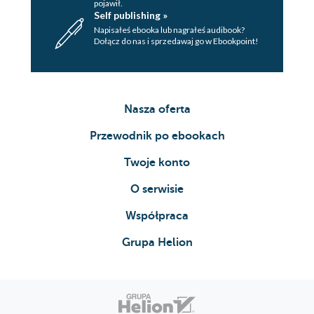
pojawił.
Self publishing »
Napisałeś ebooka lub nagrałeś audibook?
Dołącz do nas i sprzedawaj go w Ebookpoint!
Nasza oferta
Przewodnik po ebookach
Twoje konto
O serwisie
Współpraca
Grupa Helion