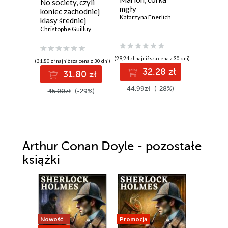
No society, czyli
mgły
wyhaczy
koniec zachodniej
Katarzyna Enerlich
przyjaci
klasy średniej
Asako Yuz
Christophe Guilluy
(29,24 zł najniższa cena z 30 dni)
(33,03 zł najni
(31,80 zł najniższa cena z 30 dni)
32.28 zł
3
31.80 zł
44.99zł
(-28%)
42.90z
45.00zł
(-29%)
Arthur Conan Doyle - pozostałe
książki
Nowość
Promocja
Promocja