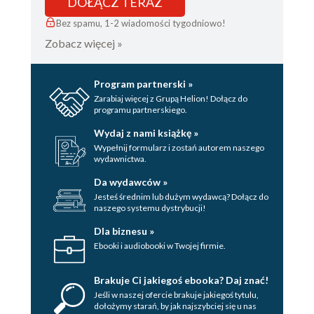
DOŁĄCZ TERAZ
Bez spamu, 1-2 wiadomości tygodniowo!
Zobacz więcej »
Program partnerski »
Zarabiaj więcej z Grupą Helion! Dołącz do
programu partnerskiego.
Wydaj z nami książkę »
Wypełnij formularz i zostań autorem naszego
wydawnictwa.
Da wydawców »
Jesteś średnim lub dużym wydawcą? Dołącz do
naszego systemu dystrybucji!
Dla biznesu »
Ebooki i audiobooki w Twojej firmie.
Brakuje Ci jakiegoś ebooka? Daj znać!
Jeśli w naszej ofercie brakuje jakiegoś tytulu,
dołożymy starań, by jak najszybciej się u nas