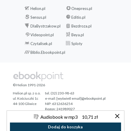
Helion.pl
Onepress.pl
Sensus.pl
Editio.pl
DlaBystrzakow.pl
Bezdroza.pl
Videopoint.pl
Beya.pl
Czytalisek.pl
Sploty
Biblio.Ebookpoint.pl
© Helion 1991-2026
Helion.pl sp. z o.o.
tel. (32) 230-98-63
ul. Kościuszki 1c
e-mail:
[wyświetl email]@ebookpoint.pl
44-100 Gliwice
NIP: 6312636254
Regon: 241989027
Audiobook w mp3
10,71 zł
Designed with ♥ by
Tonik.pl
Dodaj do koszyka