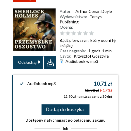
Autor:
Arthur Conan Doyle
Wydawnictwo:
Tomys
Publishing
Ocena:
Bądź pierwszym, który oceni tę
książkę
Czas nagrania:
1 godz. 1 min.
Czyta:
Krzysztof Gosztyła
Audiobook w mp3
Odsłuchaj
10,71 zł
Audiobook mp3
12,90 zł
(-17%)
12,90 zł najniższa cena z 30 dni
Dodaj do koszyka
Dostępny natychmiast po opłaceniu zakupu
lub