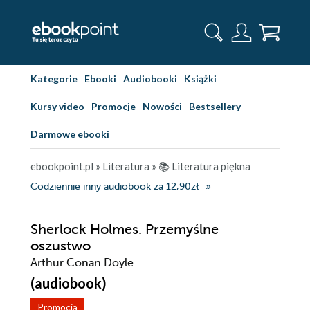
Kategorie
Ebooki
Audiobooki
Książki
Kursy video
Promocje
Nowości
Bestsellery
Darmowe ebooki
ebookpoint.pl
»
Literatura
»
📚 Literatura piękna
Codziennie inny audiobook za 12,90zł
Sherlock Holmes. Przemyślne
oszustwo
Arthur Conan Doyle
(audiobook)
Promocja