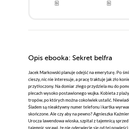
Opis
ebooka
: Sekret belfra
Jacek Markowski planuje odejść na emeryturę. Po śmie
cieszy, nic nie interesuje, a pracę traktuje jak zło k
przytłoczony. Na domiar złego przydziela mu do pomo
plecach wysoko postawionego wujka. Kobieta z plaży,
tropów, po których można cokolwiek ustalić. Niewia
Śladem są nieaktywny numer telefonu i kartka wyrwan
skończone. Ale czy aby na pewno? Agnieszka Kaźmier
Urocza lawendowa wioska, szpital z tajemnicą sprzed la
tajemnic sprawi, że nie oderwiecie się od tej powieś