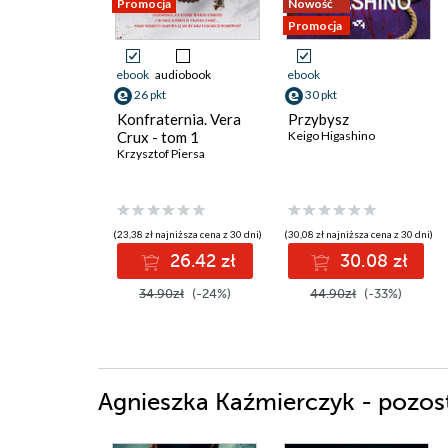
Promocja
Nowość
Promocja
ebook
audiobook
ebook
26 pkt
30 pkt
Konfraternia. Vera
Przybysz
Crux - tom 1
Keigo Higashino
Krzysztof Piersa
(23,38 zł najniższa cena z 30 dni)
(30,08 zł najniższa cena z 30 dni)
26.42 zł
30.08 zł
34.90zł
(-24%)
44.90zł
(-33%)
Agnieszka Kaźmierczyk - pozost