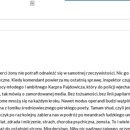
rci żony nie potrafi odnaleźć się w samotnej rzeczywistości. Nic go 
onieczne. Kiedy komendant powierza mu ostatnią sprawę, inspektor czuj
cy młodego i ambitnego Kacpra Pajdowicza, który do policji wjecha
 tak mówią o zamordowanej media. Bez tożsamości, bez linii papilarn
dome mnożą się na każdym kroku. Nawet modus operandi budzi wątpli
a z tomiku średniowiecznego perskiego poety. Tamam shud, czyli je
czyk po raz kolejny zabiera nas w podróż po meandrach ludzkiego um
t, zdrada i milczenie, strach, choroba psychiczna, zemsta. To i wiele
ci aż do ostatniej strony. Morderstwo. Niby nic nadzwyczajnego, przy