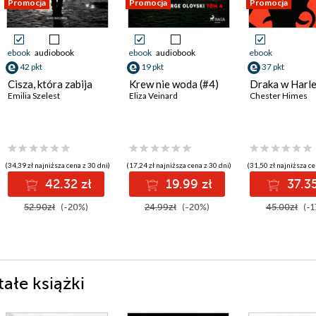
Promocja
Promocja
Promocja
ebook
audiobook
ebook
audiobook
ebook
42 pkt
19 pkt
37 pkt
Cisza, która zabija
Krew nie woda (#4)
Draka w Harl
Emilia Szelest
Eliza Veinard
Chester Himes
(34,39 zł najniższa cena z 30 dni)
(17,24 zł najniższa cena z 30 dni)
(31,50 zł najniższa ce
42.32 zł
19.99 zł
37.35
52.90zł
(-20%)
24.99zł
(-20%)
45.00zł
(-1
ałe książki