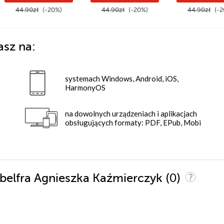
44.90zł
(-20%)
44.90zł
(-20%)
44.90zł
(-2
asz na:
systemach Windows, Android, iOS,
HarmonyOS
na dowolnych urządzeniach i aplikacjach
obsługujących formaty: PDF, EPub, Mobi
(0)
t belfra Agnieszka Kaźmierczyk