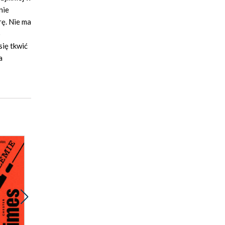
nie
rę. Nie ma
o
się tkwić
a
Nowość
Nowość
Now