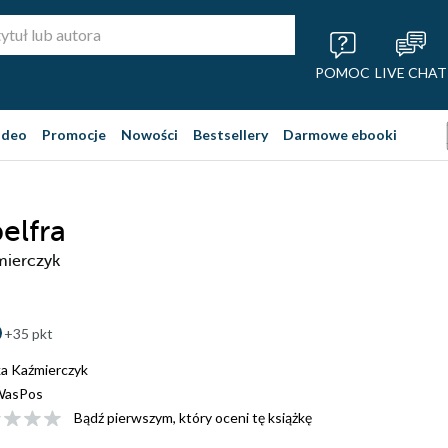
POMOC
LIVE CHAT
ideo
Promocje
Nowości
Bestsellery
Darmowe ebooki
elfra
mierczyk
+35 pkt
a Kaźmierczyk
WasPos
Bądź pierwszym, który oceni tę książkę