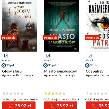
Promocja
Promocja
Promocja
ebook
ebook
ebook
35 pkt
35 pkt
35 pkt
Głosy z lasu
Miasto samobójców
Coś patrzy
Agnieszka Kaźmierczyk
Agnieszka Kaźmierczyk
Agnieszka Kaźmi
(24,90 zł najniższa cena z 30 dni)
(35,42 zł najniższa cena z 30 dni)
(24,90 zł najniższa ce
35.92 zł
35.92 zł
35.92