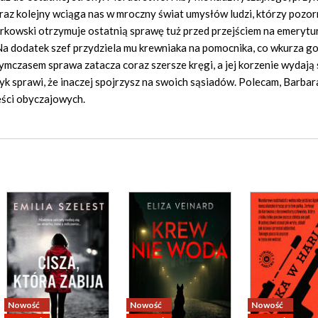
o raz kolejny wciąga nas w mroczny świat umysłów ludzi, którzy pozor
rkowski otrzymuje ostatnią sprawę tuż przed przejściem na emerytu
e. Na dodatek szef przydziela mu krewniaka na pomocnika, co wkurza g
mczasem sprawa zatacza coraz szersze kręgi, a jej korzenie wydają 
yk sprawi, że inaczej spojrzysz na swoich sąsiadów. Polecam, Barbar
ieści obyczajowych.
Nowość
Nowość
Nowość