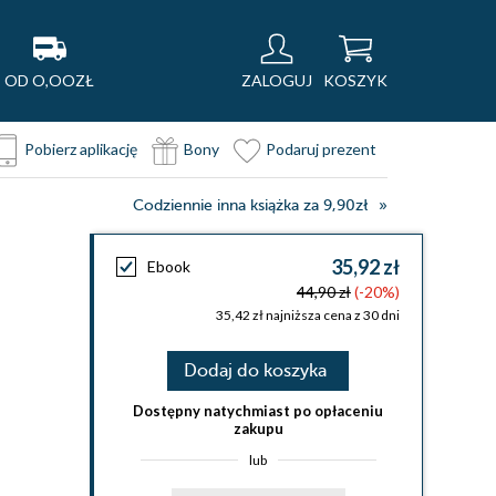
OD O,OOZŁ
ZALOGUJ
KOSZYK
Pobierz aplikację
Bony
Podaruj prezent
Codziennie inna książka za 9,90zł
35,92 zł
Ebook
44,90 zł
(-20%)
35,42 zł najniższa cena z 30 dni
Dodaj do koszyka
Dostępny natychmiast po opłaceniu
zakupu
lub