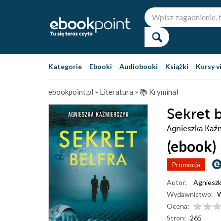
Kategorie
Ebooki
Audiobooki
Książki
Kursy v
ebookpoint.pl
»
Literatura
»
📚 Kryminał
Sekret b
Agnieszka Kaź
(ebook)
Promocja
Autor:
Agnieszk
Wydawnictwo:
Ocena:
Stron:
265