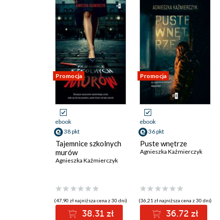
Promocja
Promocja
ebook
ebook
38 pkt
36 pkt
Tajemnice szkolnych
Puste wnętrze
murów
Agnieszka Kaźmierczyk
Agnieszka Kaźmierczyk
(47,90 zł najniższa cena z 30 dni)
(36,21 zł najniższa cena z 30 dni)
38.31 zł
36.72 zł