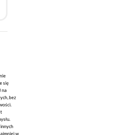
nie
e się
ł na
ych, bez
wości.
st
ysłu.
 innych
najmniej w