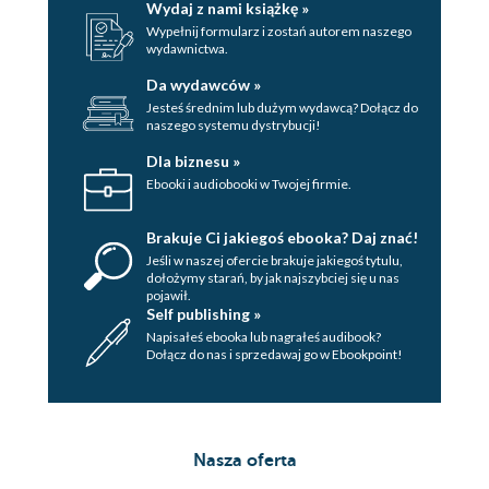
Wydaj z nami książkę »
Wypełnij formularz i zostań autorem naszego
wydawnictwa.
Da wydawców »
Jesteś średnim lub dużym wydawcą? Dołącz do
naszego systemu dystrybucji!
Dla biznesu »
Ebooki i audiobooki w Twojej firmie.
Brakuje Ci jakiegoś ebooka? Daj znać!
Jeśli w naszej ofercie brakuje jakiegoś tytulu,
dołożymy starań, by jak najszybciej się u nas
pojawił.
Self publishing »
Napisałeś ebooka lub nagrałeś audibook?
Dołącz do nas i sprzedawaj go w Ebookpoint!
Nasza oferta