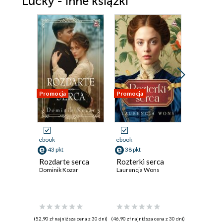
Lucky - inne książki
Promocja
Promocja
Promocja
ebook
ebook
ebook
43 pkt
38 pkt
41 pkt
Rozdarte serca
Rozterki serca
Tam gdz
Dominik Kozar
Laurencja Wons
winogro
Weronika 
(52,90 zł najniższa cena z 30 dni)
(46,90 zł najniższa cena z 30 dni)
(39,92 zł najni