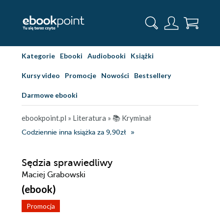
Kategorie
Ebooki
Audiobooki
Książki
Kursy video
Promocje
Nowości
Bestsellery
Darmowe ebooki
ebookpoint.pl
»
Literatura
»
📚 Kryminał
Codziennie inna książka za 9,90zł
Sędzia sprawiedliwy
Maciej Grabowski
(ebook)
Promocja