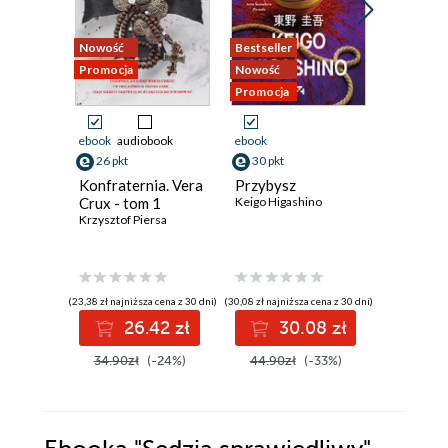
Nowość
Bestseller
Nowość
Promocja
Nowość
Promocja
Promocja
ebook
audiobook
ebook
ebook
aud
26 pkt
30 pkt
42 pkt
Konfraternia. Vera
Przybysz
Cisza, kt
Crux - tom 1
Keigo Higashino
Emilia Sze
Krzysztof Piersa
(23,38 zł najniższa cena z 30 dni)
(30,08 zł najniższa cena z 30 dni)
(34,39 zł najni
26.42 zł
30.08 zł
4
34.90zł
(-24%)
44.90zł
(-33%)
52.90z