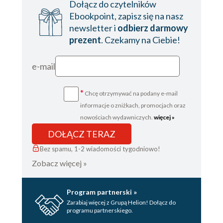
Dołącz do czytelników
Ebookpoint, zapisz się na nasz
newsletter i
odbierz darmowy
prezent
. Czekamy na Ciebie!
e-mail
*
Chcę otrzymywać na podany e-mail
informacje o zniżkach, promocjach oraz
nowościach wydawniczych.
więcej »
DOŁĄCZ TERAZ
Bez spamu, 1-2 wiadomości tygodniowo!
Zobacz więcej »
Program partnerski »
Zarabiaj więcej z Grupą Helion! Dołącz do
programu partnerskiego.