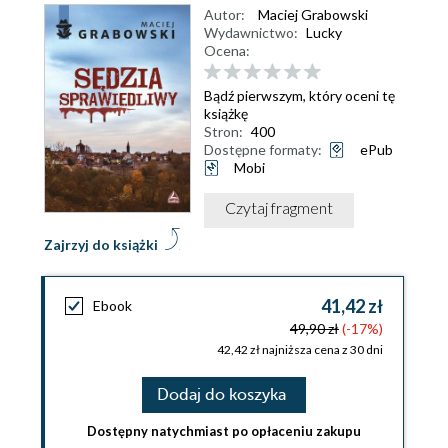
Autor:
Maciej Grabowski
Wydawnictwo:
Lucky
Ocena:
Bądź pierwszym, który oceni tę
książkę
Stron:
400
Dostępne formaty:
ePub
Mobi
Czytaj fragment
Zajrzyj do książki
41,42 zł
Ebook
49,90 zł
(-17%)
42,42 zł najniższa cena z 30 dni
Dodaj do koszyka
Dostępny natychmiast po opłaceniu zakupu