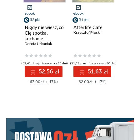
O Autorze
ebook
ebook
ebook
52 pkt
51 pkt
59 pkt
Nigdy nie wiesz, co
Afterlife Café
Pewnego
Cię spotka,
Krzysztof Płoski
Ostrowie
kochanie
Patrycja H
Dorota Urbaniak
(52,46 zł najniższa cena z 30 dni)
(51,63 zł najniższa cena z 30 dni)
(58,76 zł najni
52.56 zł
51.63 zł
5
63.00zł
(-17%)
62.00zł
(-17%)
71.00z