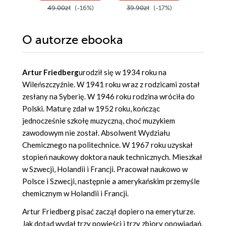
49.00zł
(-16%)
39.90zł
(-17%)
19.99z
O autorze
ebooka
Artur Friedberg
urodził się w 1934 roku na
Wileńszczyźnie. W 1941 roku wraz z rodzicami został
zesłany na Syberię. W 1946 roku rodzina wróciła do
Polski. Maturę zdał w 1952 roku, kończąc
jednocześnie szkołę muzyczną, choć muzykiem
zawodowym nie został. Absolwent Wydziału
Chemicznego na politechnice. W 1967 roku uzyskał
stopień naukowy doktora nauk technicznych. Mieszkał
w Szwecji, Holandii i Francji. Pracował naukowo w
Polsce i Szwecji, następnie a amerykańskim przemyśle
chemicznym w Holandii i Francji.
Artur Friedberg pisać zaczął dopiero na emeryturze.
Jak dotąd wydał trzy powieści i trzy zbiory opowiadań,