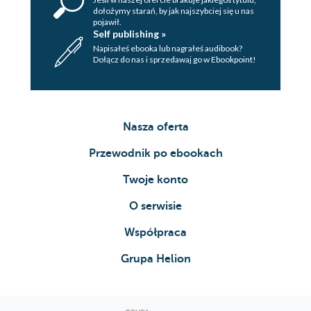
dołożymy starań, by jak najszybciej się u nas
pojawił.
Self publishing »
Napisałeś ebooka lub nagrałeś audibook?
Dołącz do nas i sprzedawaj go w Ebookpoint!
Nasza oferta
Przewodnik po ebookach
Twoje konto
O serwisie
Współpraca
Grupa Helion