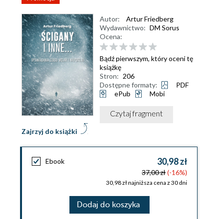
Autor:
Artur Friedberg
Wydawnictwo:
DM Sorus
Ocena:
Bądź pierwszym, który oceni tę
książkę
Stron:
206
Dostępne formaty:
PDF
ePub
Mobi
Czytaj fragment
Zajrzyj do książki
30,98 zł
Ebook
37,00 zł
(-16%)
30,98 zł najniższa cena z 30 dni
Dodaj do koszyka