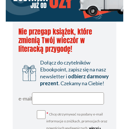
Nie przegap książek, które
zmienią Twój wieczór w
literacką przygodę!
Dołącz do czytelników
Ebookpoint, zapisz się na nasz
newsletter i
odbierz darmowy
prezent
. Czekamy na Ciebie!
e-mail
*
Chcę otrzymywać na podany e-mail
informacje o zniżkach, promocjach oraz
nowościach wydawniczych.
więcej »