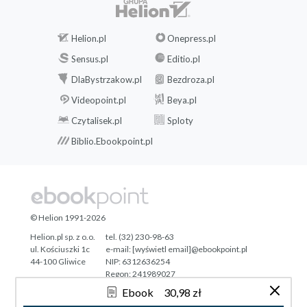
Helion.pl
Onepress.pl
Sensus.pl
Editio.pl
DlaBystrzakow.pl
Bezdroza.pl
Videopoint.pl
Beya.pl
Czytalisek.pl
Sploty
Biblio.Ebookpoint.pl
© Helion 1991-2026
Helion.pl sp. z o.o.
tel. (32) 230-98-63
ul. Kościuszki 1c
e-mail:
[wyświetl email]@ebookpoint.pl
44-100 Gliwice
NIP: 6312636254
Regon: 241989027
Ebook
30,98 zł
Designed with ♥ by
Tonik.pl