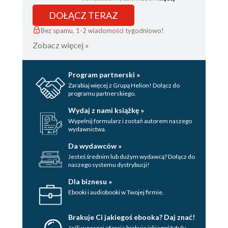
DOŁĄCZ TERAZ
Bez spamu, 1-2 wiadomości tygodniowo!
Zobacz więcej »
Program partnerski »
Zarabiaj więcej z Grupą Helion! Dołącz do
programu partnerskiego.
Wydaj z nami książkę »
Wypełnij formularz i zostań autorem naszego
wydawnictwa.
Da wydawców »
Jesteś średnim lub dużym wydawcą? Dołącz do
naszego systemu dystrybucji!
Dla biznesu »
Ebooki i audiobooki w Twojej firmie.
Brakuje Ci jakiegoś ebooka? Daj znać!
Jeśli w naszej ofercie brakuje jakiegoś tytulu,