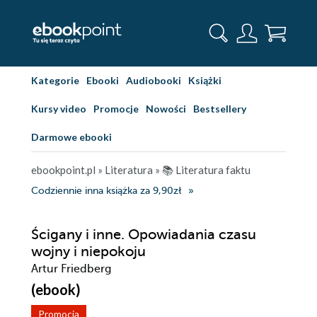
Kategorie
Ebooki
Audiobooki
Książki
Kursy video
Promocje
Nowości
Bestsellery
Darmowe ebooki
ebookpoint.pl
»
Literatura
»
📚 Literatura faktu
Codziennie inna książka za 9,90zł
Ścigany i inne. Opowiadania czasu
wojny i niepokoju
Artur Friedberg
(ebook)
Promocja