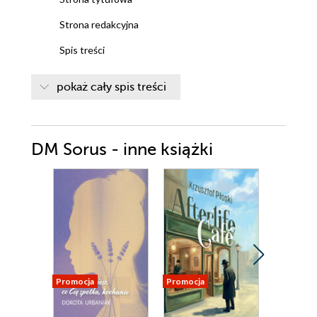
Strona redakcyjna
Spis treści
Buran
pokaż cały spis treści
Lew Mojsejewicz
Ucieczka
DM Sorus - inne książki
Jabłko z kawałkiem chleba
Syn pułku
Interview
Ścigany
Marzec 1968
Przesłuchanie
Promocja
Promocja
Promocja
Skarb