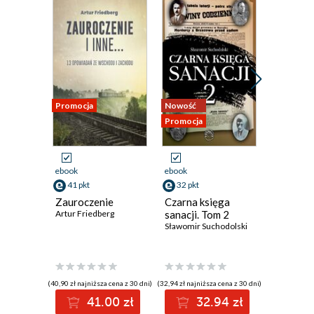
Promocja
Nowość
Nowość
Promocja
Promocja
ebook
ebook
ebook
41 pkt
32 pkt
15 pkt
Zauroczenie
Czarna księga
Święceni
Artur Friedberg
sanacji. Tom 2
Nowe
Sławomir Suchodolski
opowiad
kresowe
Stanisław 
(40,90 zł najniższa cena z 30 dni)
(32,94 zł najniższa cena z 30 dni)
(15,94 zł najni
41.00 zł
32.94 zł
1