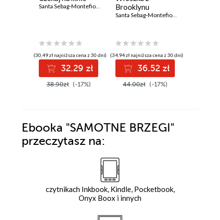
Santa Sebag-Montefiore
Brooklynu
Santa Sebag-Montefiore
(30,49 zł najniższa cena z 30 dni)
(34,94 zł najniższa cena z 30 dni)
(18,18 zł najni
32.29 zł
36.52 zł
1
38.90zł
(-17%)
44.00zł
(-17%)
21.90z
Ebooka
"SAMOTNE BRZEGI"
przeczytasz na:
czytnikach Inkbook, Kindle, Pocketbook,
Onyx Boox i innych