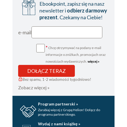
Ebookpoint, zapisz się na nasz
newsletter i
odbierz darmowy
prezent
. Czekamy na Ciebie!
e-mail
*
Chcę otrzymywać na podany e-mail
informacje o zniżkach, promocjach oraz
nowościach wydawniczych.
więcej »
DOŁĄCZ TERAZ
Bez spamu, 1-2 wiadomości tygodniowo!
Zobacz więcej »
Program partnerski »
Zarabiaj więcej z Grupą Helion! Dołącz do
programu partnerskiego.
Wydaj z nami książkę »