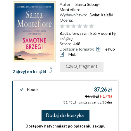
Autor:
Santa Sebag-
Montefiore
Wydawnictwo:
Świat Książki
Ocena:
Bądź pierwszym, który oceni tę
książkę
Stron:
448
Dostępne formaty:
ePub
Mobi
Czytaj fragment
Zajrzyj do książki
37,26 zł
Ebook
44,90 zł
(-17%)
31,43 zł najniższa cena z 30 dni
Dodaj do koszyka
Dostępny natychmiast po opłaceniu zakupu