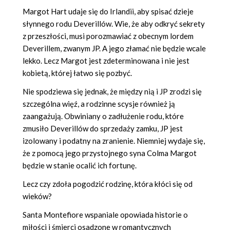
Margot Hart udaje się do Irlandii, aby spisać dzieje
słynnego rodu Deverillów. Wie, że aby odkryć sekrety
z przeszłości, musi porozmawiać z obecnym lordem
Deverillem, zwanym JP. A jego złamać nie będzie wcale
lekko. Lecz Margot jest zdeterminowana i nie jest
kobietą, której łatwo się pozbyć.
Nie spodziewa się jednak, że między nią i JP zrodzi się
szczególna więź, a rodzinne scysje również ją
zaangażują. Obwiniany o zadłużenie rodu, które
zmusiło Deverillów do sprzedaży zamku, JP jest
izolowany i podatny na zranienie. Niemniej wydaje się,
że z pomocą jego przystojnego syna Colma Margot
będzie w stanie ocalić ich fortunę.
Lecz czy zdoła pogodzić rodzinę, która kłóci się od
wieków?
Santa Montefiore wspaniale opowiada historie o
miłości i śmierci osadzone w romantycznych