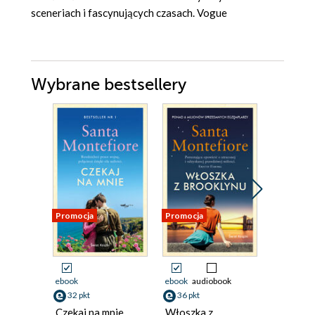
sceneriach i fascynujących czasach. Vogue
Wybrane bestsellery
Promocja
Promocja
Promocja
ebook
ebook
audiobook
ebook
32 pkt
36 pkt
18 pkt
Czekaj na mnie
Włoszka z
Miłość m