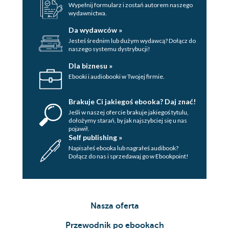
Wypełnij formularz i zostań autorem naszego
wydawnictwa.
Da wydawców »
Jesteś średnim lub dużym wydawcą? Dołącz do
naszego systemu dystrybucji!
Dla biznesu »
Ebooki i audiobooki w Twojej firmie.
Brakuje Ci jakiegoś ebooka? Daj znać!
Jeśli w naszej ofercie brakuje jakiegoś tytulu,
dołożymy starań, by jak najszybciej się u nas
pojawił.
Self publishing »
Napisałeś ebooka lub nagrałeś audibook?
Dołącz do nas i sprzedawaj go w Ebookpoint!
Nasza oferta
Przewodnik po ebookach