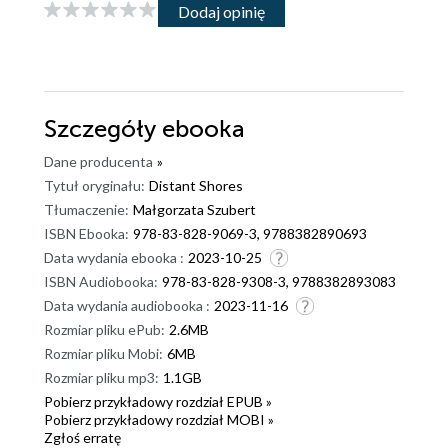
Dodaj opinię
Szczegóły
ebooka
Dane producenta
»
Tytuł oryginału:
Distant Shores
Tłumaczenie:
Małgorzata Szubert
ISBN Ebooka:
978-83-828-9069-3, 9788382890693
Data wydania ebooka :
2023-10-25
ISBN Audiobooka:
978-83-828-9308-3, 9788382893083
Data wydania audiobooka :
2023-11-16
Rozmiar pliku ePub:
2.6MB
Rozmiar pliku Mobi:
6MB
Rozmiar pliku mp3:
1.1GB
Pobierz przykładowy rozdział EPUB »
Pobierz przykładowy rozdział MOBI »
Zgłoś erratę