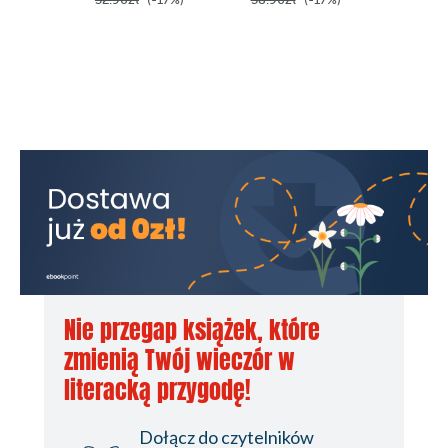
Nie przegap książek, które
zmienią Twój wieczór w
literacką przygodę!
Dołącz do czytelników