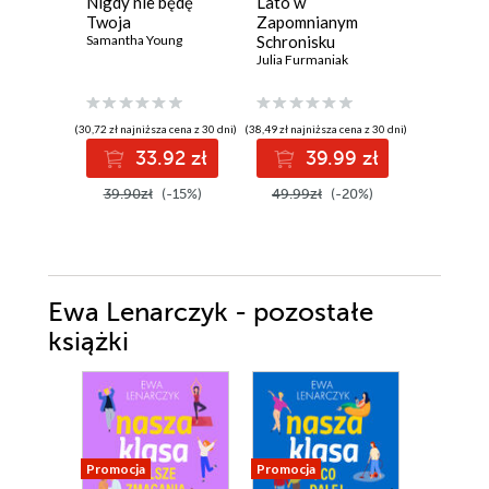
Nigdy nie będę
Lato w
Gdy odn
Twoja
Zapomnianym
drogę
Samantha Young
Schronisku
Laura Bar
Julia Furmaniak
(30,72 zł najniższa cena z 30 dni)
(38,49 zł najniższa cena z 30 dni)
(33,03 zł najni
33.92 zł
39.99 zł
3
39.90zł
(-15%)
49.99zł
(-20%)
42.90z
Ewa Lenarczyk - pozostałe
książki
Promocja
Promocja
Promocja