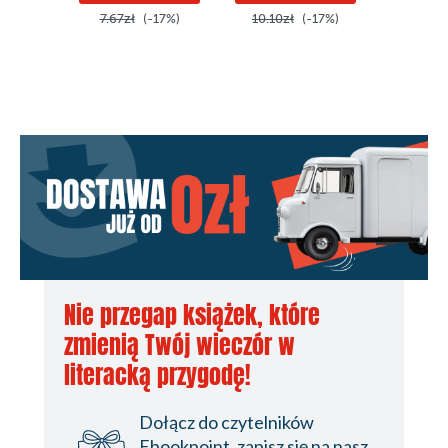
7.67zł
(-17%)
10.10zł
(-17%)
10.10z
Nie przegap książek, które
zmienią Twój wieczór w
literacką przygodę!
Dołącz do czytelników
Ebookpoint, zapisz się na nasz