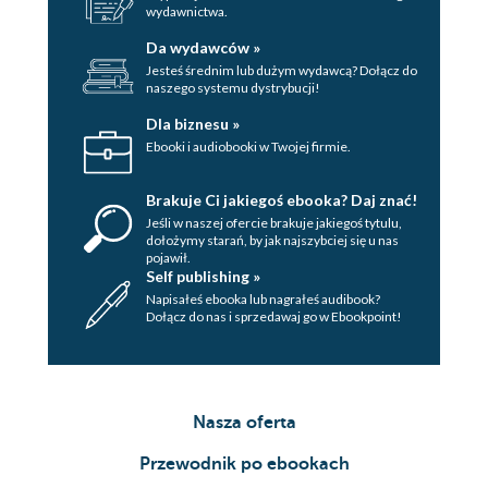
wydawnictwa.
Da wydawców »
Jesteś średnim lub dużym wydawcą? Dołącz do
naszego systemu dystrybucji!
Dla biznesu »
Ebooki i audiobooki w Twojej firmie.
Brakuje Ci jakiegoś ebooka? Daj znać!
Jeśli w naszej ofercie brakuje jakiegoś tytulu,
dołożymy starań, by jak najszybciej się u nas
pojawił.
Self publishing »
Napisałeś ebooka lub nagrałeś audibook?
Dołącz do nas i sprzedawaj go w Ebookpoint!
Nasza oferta
Przewodnik po ebookach