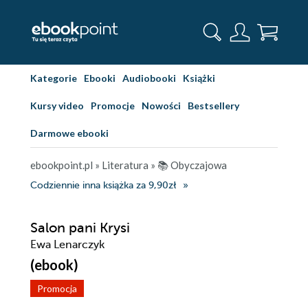
Kategorie
Ebooki
Audiobooki
Książki
Kursy video
Promocje
Nowości
Bestsellery
Darmowe ebooki
ebookpoint.pl
»
Literatura
»
📚 Obyczajowa
Codziennie inna książka za 9,90zł
Salon pani Krysi
Ewa Lenarczyk
(ebook)
Promocja