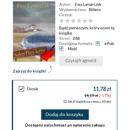
Autor:
Ewa Lenarczyk
Wydawnictwo:
Ridero
Ocena:
Bądź pierwszym, który oceni tę
książkę
Stron:
268
Dostępne formaty:
ePub
Mobi
Czytaj fragment
Zajrzyj do książki
11,78 zł
Ebook
14,19 zł
(-17%)
12,06 zł najniższa cena z 30 dni
Dodaj do koszyka
Dostępny natychmiast po opłaceniu zakupu