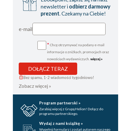
newsletter i
odbierz darmowy
prezent
. Czekamy na Ciebie!
e-mail
*
Chcę otrzymywać na podany e-mail
informacje o zniżkach, promocjach oraz
nowościach wydawniczych.
więcej »
DOŁĄCZ TERAZ
Bez spamu, 1-2 wiadomości tygodniowo!
Zobacz więcej »
Program partnerski »
Zarabiaj więcej z Grupą Helion! Dołącz do
programu partnerskiego.
Wydaj z nami książkę »
Wypełnij formularz i zostań autorem naszego