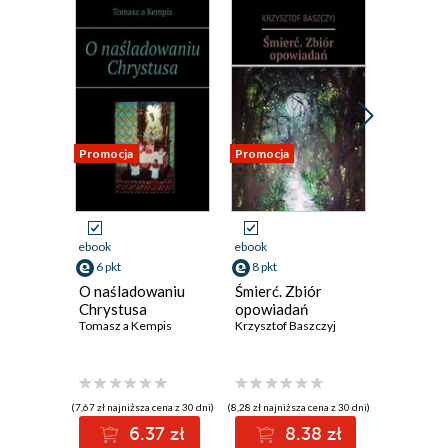
Promocja
Promocja
Promocja
ebook
ebook
ebook
6 pkt
8 pkt
8 pkt
O naśladowaniu
Śmierć. Zbiór
Domek. 
Chrystusa
opowiadań
poezji
Tomasz a Kempis
Krzysztof Baszczyj
Krzysztof 
(7,67 zł najniższa cena z 30 dni)
(8,28 zł najniższa cena z 30 dni)
(8,59 zł najniż
6.37 zł
8.38 zł
8