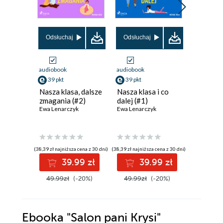
Odsłuchaj
Odsłuchaj
Odsłuch
audiobook
audiobook
audiobook
39 pkt
39 pkt
35 pkt
Nasza klasa, dalsze
Nasza klasa i co
Kochaj 
zmagania (#2)
dalej (#1)
morza d
Ewa Lenarczyk
Ewa Lenarczyk
Ewa Lenar
(38,39 zł najniższa cena z 30 dni)
(38,39 zł najniższa cena z 30 dni)
(10,90 zł najni
39.99 zł
39.99 zł
3
49.99zł
(-20%)
49.99zł
(-20%)
44.99z
Ebooka
"Salon pani Krysi"