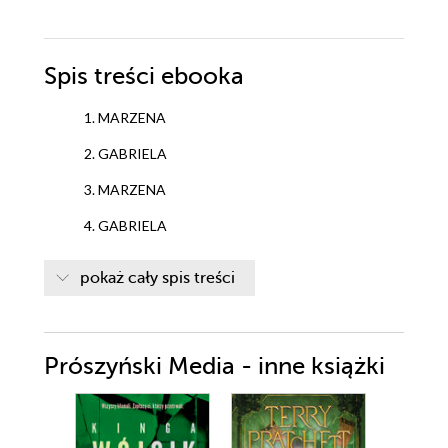
Spis treści
ebooka
1. MARZENA
2. GABRIELA
3. MARZENA
4. GABRIELA
5. SOPHIA
pokaż cały spis treści
6. DOROTA
7. ROMAN
Prószyński Media - inne książki
8. BOLESŁAW
9. LIDIA
10. GABRIELA