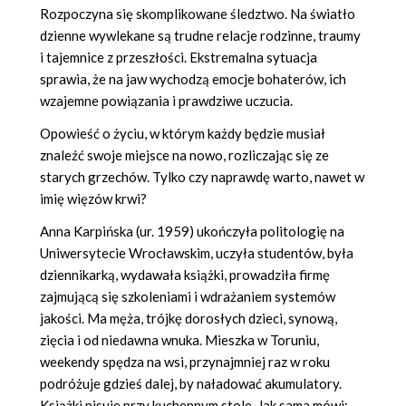
Rozpoczyna się skomplikowane śledztwo. Na światło
dzienne wywlekane są trudne relacje rodzinne, traumy
i tajemnice z przeszłości. Ekstremalna sytuacja
sprawia, że na jaw wychodzą emocje bohaterów, ich
wzajemne powiązania i prawdziwe uczucia.
Opowieść o życiu, w którym każdy będzie musiał
znaleźć swoje miejsce na nowo, rozliczając się ze
starych grzechów. Tylko czy naprawdę warto, nawet w
imię więzów krwi?
Anna Karpińska
(ur. 1959) ukończyła politologię na
Uniwersytecie Wrocławskim, uczyła studentów, była
dziennikarką, wydawała książki, prowadziła firmę
zajmującą się szkoleniami i wdrażaniem systemów
jakości. Ma męża, trójkę dorosłych dzieci, synową,
zięcia i od niedawna wnuka. Mieszka w Toruniu,
weekendy spędza na wsi, przynajmniej raz w roku
podróżuje gdzieś dalej, by naładować akumulatory.
Książki pisuje przy kuchennym stole. Jak sama mówi: