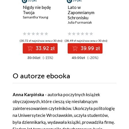
33 pkt
39 pkt
33 pkt
Nigdy nie będę
Lato w
Gdy odn
Twoja
Zapomnianym
drogę
Samantha Young
Schronisku
Laura Bar
Julia Furmaniak
(30,72 zł najniższa cena z 30 dni)
(38,49 zł najniższa cena z 30 dni)
(33,03 zł najni
33.92 zł
39.99 zł
3
39.90zł
(-15%)
49.99zł
(-20%)
42.90z
O autorze
ebooka
Anna Karpińska
- autorka poczytnych książek
obyczajowych, które cieszą się niesłabnącym
zainteresowaniem czytelników. Ukończyła politologię
na Uniwersytecie Wrocławskim, uczyła studentów,
była dziennikarką, wydawała książki, prowadziła firmę.
Siedem lat temu porzuciła dotychczasowe życie