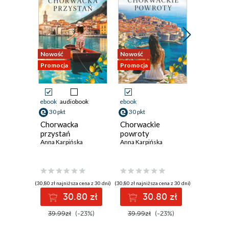
Nowość
Nowość
Promocja
Promocja
Promocja
ebook
audiobook
ebook
ebook
aud
30 pkt
30 pkt
30 pkt
Chorwacka
Chorwackie
Rodzinna
przystań
powroty
Anna Karp
Anna Karpińska
Anna Karpińska
(30,80 zł najniższa cena z 30 dni)
(30,80 zł najniższa cena z 30 dni)
(30,00 zł najni
30.80 zł
30.80 zł
3
39.99zł
(-23%)
39.99zł
(-23%)
39.99z