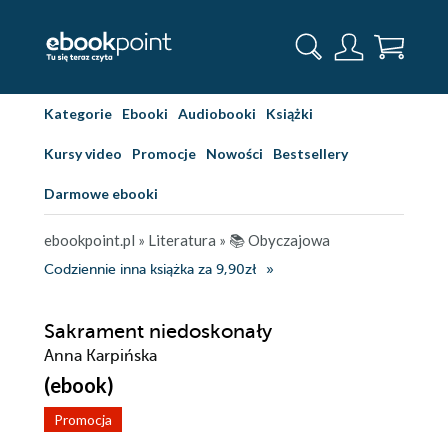
Kategorie
Ebooki
Audiobooki
Książki
Kursy video
Promocje
Nowości
Bestsellery
Darmowe ebooki
ebookpoint.pl
»
Literatura
»
📚 Obyczajowa
Codziennie inna książka za 9,90zł
Sakrament niedoskonały
Anna Karpińska
(ebook)
Promocja