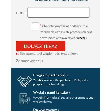
36. MARZENA
e-mail
37. MARZENA
*
Chcę otrzymywać na podany e-mail
38. GABRIELA
informacje o zniżkach, promocjach oraz
39. GABRIELA
nowościach wydawniczych.
więcej »
40. MARZENA
DOŁĄCZ TERAZ
41. MARZENA
Bez spamu, 1-2 wiadomości tygodniowo!
Zobacz więcej »
42. GABRIELA
43. GABRIELA
Program partnerski »
44. MARZENA
Zarabiaj więcej z Grupą Helion! Dołącz do
programu partnerskiego.
45. MARZENA
Wydaj z nami książkę »
46. GABRIELA
Wypełnij formularz i zostań autorem naszego
wydawnictwa.
47. MARZENA
Da wydawców »