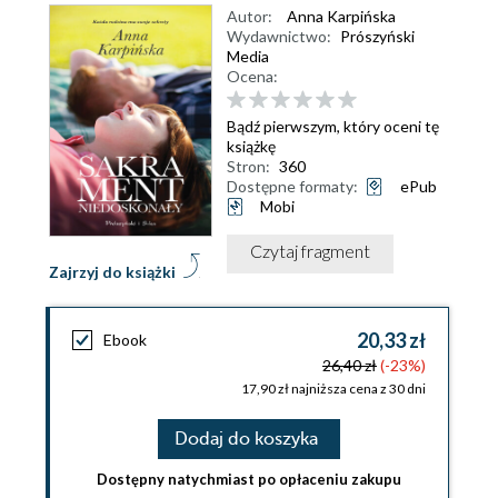
Autor:
Anna Karpińska
Wydawnictwo:
Prószyński
Media
Ocena:
Bądź pierwszym, który oceni tę
książkę
Stron:
360
Dostępne formaty:
ePub
Mobi
Czytaj fragment
Zajrzyj do książki
20,33 zł
Ebook
26,40 zł
(-23%)
17,90 zł najniższa cena z 30 dni
Dodaj do koszyka
Dostępny natychmiast po opłaceniu zakupu