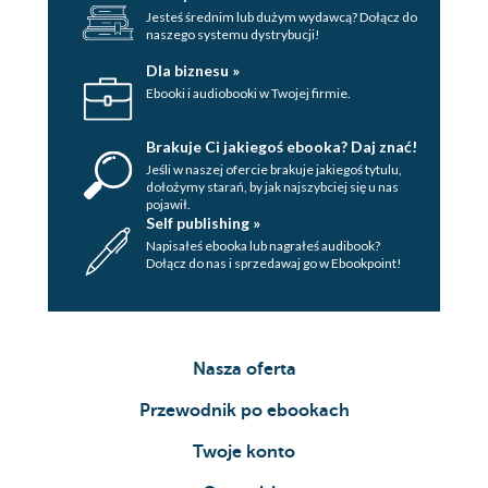
Jesteś średnim lub dużym wydawcą? Dołącz do
48. GABRIELA
naszego systemu dystrybucji!
49. MARZENA
Dla biznesu »
Ebooki i audiobooki w Twojej firmie.
50. GABRIELA
Epilog. ROK PÓŹNIEJ. MARZENA
Brakuje Ci jakiegoś ebooka? Daj znać!
Jeśli w naszej ofercie brakuje jakiegoś tytulu,
dołożymy starań, by jak najszybciej się u nas
pojawił.
Self publishing »
Napisałeś ebooka lub nagrałeś audibook?
Dołącz do nas i sprzedawaj go w Ebookpoint!
Nasza oferta
Przewodnik po ebookach
Twoje konto