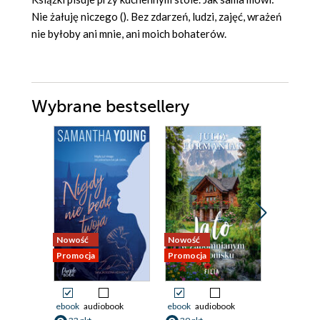
Nie żałuję niczego (). Bez zdarzeń, ludzi, zajęć, wrażeń
nie byłoby ani mnie, ani moich bohaterów.
Wybrane bestsellery
Nowość
Nowość
Bestseller
Promocja
Promocja
Nowość
Promocja
ebook
audiobook
ebook
audiobook
ebook
aud