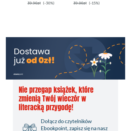
39.90zł
(-30%)
39.00zł
(-15%)
6.00zł
Nie przegap książek, które
zmienią Twój wieczór w
literacką przygodę!
Dołącz do czytelników
Ebookpoint, zapisz się na nasz