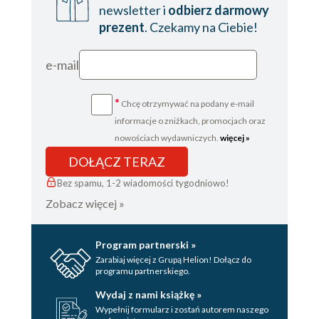
newsletter i
odbierz darmowy
prezent
. Czekamy na Ciebie!
e-mail
*
Chcę otrzymywać na podany e-mail
informacje o zniżkach, promocjach oraz
nowościach wydawniczych.
więcej »
DOŁĄCZ TERAZ
Bez spamu, 1-2 wiadomości tygodniowo!
Zobacz więcej »
Program partnerski »
Zarabiaj więcej z Grupą Helion! Dołącz do
programu partnerskiego.
Wydaj z nami książkę »
Wypełnij formularz i zostań autorem naszego