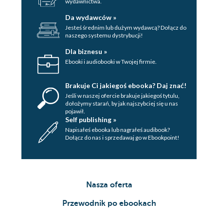
wydawnictwa.
Da wydawców »
Jesteś średnim lub dużym wydawcą? Dołącz do
naszego systemu dystrybucji!
Dla biznesu »
Ebooki i audiobooki w Twojej firmie.
Brakuje Ci jakiegoś ebooka? Daj znać!
Jeśli w naszej ofercie brakuje jakiegoś tytulu,
dołożymy starań, by jak najszybciej się u nas
pojawił.
Self publishing »
Napisałeś ebooka lub nagrałeś audibook?
Dołącz do nas i sprzedawaj go w Ebookpoint!
Nasza oferta
Przewodnik po ebookach