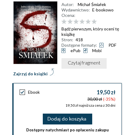
Autor:
Michał Śmiałek
Wydawnictwo:
E-bookowo
Ocena:
Bądź pierwszym, który oceni tę
książkę
Stron:
418
Dostępne formaty:
PDF
ePub
Mobi
Czytaj fragment
Zajrzyj do książki
19,50 zł
Ebook
30,00 zł
(-35%)
19,50 zł najniższa cena z 30 dni
Dodaj do koszyka
Dostępny natychmiast po opłaceniu zakupu