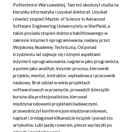
Politechnice Warszawskiej. Tam też ukończył studia na
kierunku informatyka i uzyskał doktorat. Uzyskał
również stopień Master of Science in Advanced
Software Engineering Uniwersytetu w Sheffield, a
także posiada stopień doktora habilitowanego w
zakresie inżynierii oprogramowania, nadany przez
Wojskową Akademię Techniczną. Od ponad
trzydziestu lat zajmuje się różnymi aspektami
inżynierii oprogramowania, najpierw jako programista,
a potem jako analityk, inżynier procesu, kierownik
projektu, mentor, instruktor, wykładowca i pracownik
naukowy. Brał udział w wielu projektach
software’owych w przemyśle, prowadził dziesiątki
kursów dla profesjonalistów, kierował
międzynarodowymi projektami badawczymi,
przewodniczył konferencjom międzynarodowym,
napisał i zredagował kilkanaście książek i ponad sto
artykułów. Lubi jazdę rowerem, piesze wycieczki po
górach i majsterkowanie.