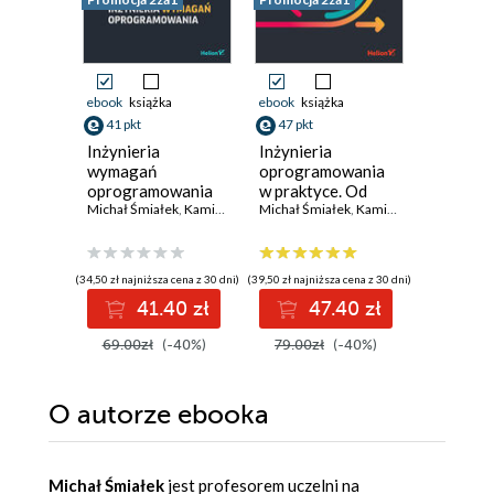
Promocja
ebook
książka
ebook
książka
ebook
aud
41 pkt
47 pkt
31 pkt
Inżynieria
Inżynieria
Trylogia
wymagań
oprogramowania
Tom 1. 
oprogramowania
w praktyce. Od
kandydat
Michał Śmiałek
,
Kamil Rybiński
wymagań do kodu
Michał Śmiałek
,
Kamil Rybiński
Brian Klei
z językiem UML
(34,50 zł najniższa cena z 30 dni)
(39,50 zł najniższa cena z 30 dni)
(27,59 zł najni
41.40 zł
47.40 zł
3
69.00zł
(-40%)
79.00zł
(-40%)
39.99z
O autorze
ebooka
Michał Śmiałek
jest profesorem uczelni na