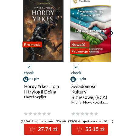
Promocja
Nowość
Nowość
Promocja
Promocja
ebook
ebook
ebook
27 pkt
33 pkt
5 pkt
Hordy Yrkes. Tom
Świadomość
Oczytan
II trylogii Deina
Kultury
2026
Paweł Kopijer
Biznesowej (BCA)
Polska vs.
Michał Nowakowski
,
Małgorzata Grudz
Uzbekistan
(28,04 zł najniższa cena z 30 dni)
(39,00 zł najniższa cena z 30 dni)
(6,00 zł najniż
27.74 zł
33.15 zł
5