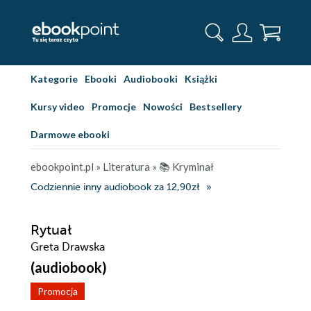
Kategorie
Ebooki
Audiobooki
Książki
Kursy video
Promocje
Nowości
Bestsellery
Darmowe ebooki
ebookpoint.pl
»
Literatura
»
📚 Kryminał
Codziennie inny audiobook za 12,90zł
Rytuał
Greta Drawska
(audiobook)
Promocja