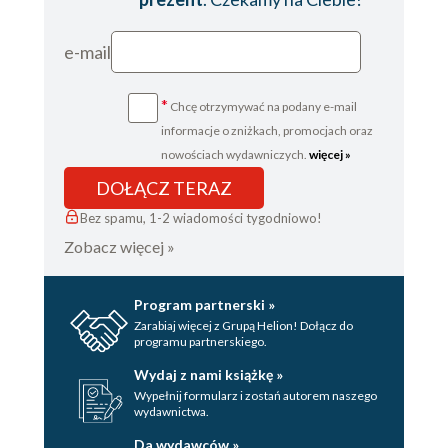
e-mail
*
Chcę otrzymywać na podany e-mail
informacje o zniżkach, promocjach oraz
nowościach wydawniczych.
więcej »
DOŁĄCZ TERAZ
Bez spamu, 1-2 wiadomości tygodniowo!
Zobacz więcej »
Program partnerski »
Zarabiaj więcej z Grupą Helion! Dołącz do
programu partnerskiego.
Wydaj z nami książkę »
Wypełnij formularz i zostań autorem naszego
wydawnictwa.
Da wydawców »