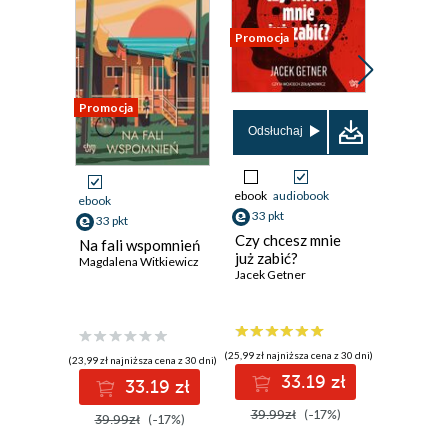
Promocja
Nowość
Promocja
Promocja
Odsłuchaj
ebook
audiobook
ebook
aud
ebook
33 pkt
29 pkt
33 pkt
Czy chcesz mnie
Pamięta
Na fali wspomnień
już zabić?
lato
Magdalena Witkiewicz
Jacek Getner
Bogna Zie
(25,99 zł najniższa cena z 30 dni)
(26,99 zł najni
(23,99 zł najniższa cena z 30 dni)
33.19 zł
2
33.19 zł
39.99zł
(-17%)
35.99z
39.99zł
(-17%)