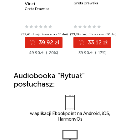
Vinci
Greta Drawska
Greta Dra
Greta Drawska
(37,43 zł najniższa cena z 30 dni)
(23,94 zł najniższa cena z 30 dni)
(23,94 zł najni
39.92 zł
33.12 zł
3
49.90zł
(-20%)
39.90zł
(-17%)
39.90z
Audiobooka
"Rytuał"
posłuchasz:
w aplikacji Ebookpoint na Android, iOS,
HarmonyOs