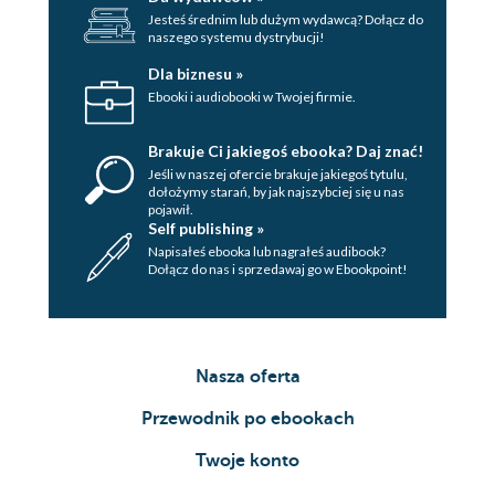
Jesteś średnim lub dużym wydawcą? Dołącz do
naszego systemu dystrybucji!
Dla biznesu »
Ebooki i audiobooki w Twojej firmie.
Brakuje Ci jakiegoś ebooka? Daj znać!
Jeśli w naszej ofercie brakuje jakiegoś tytulu,
dołożymy starań, by jak najszybciej się u nas
pojawił.
Self publishing »
Napisałeś ebooka lub nagrałeś audibook?
Dołącz do nas i sprzedawaj go w Ebookpoint!
Nasza oferta
Przewodnik po ebookach
Twoje konto