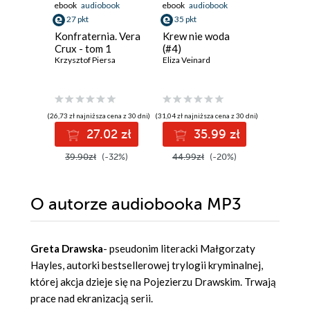
ebook
audiobook
ebook
audiobook
ebook
27 pkt
35 pkt
30 pkt
Konfraternia. Vera
Krew nie woda
Przybys
Crux - tom 1
(#4)
Keigo Hig
Krzysztof Piersa
Eliza Veinard
(26,73 zł najniższa cena z 30 dni)
(31,04 zł najniższa cena z 30 dni)
(30,08 zł najni
27.02 zł
35.99 zł
3
39.90zł
(-32%)
44.99zł
(-20%)
44.90z
O autorze
audiobooka MP3
Greta Drawska
- pseudonim literacki Małgorzaty
Hayles, autorki bestsellerowej trylogii kryminalnej,
której akcja dzieje się na Pojezierzu Drawskim. Trwają
prace nad ekranizacją serii.