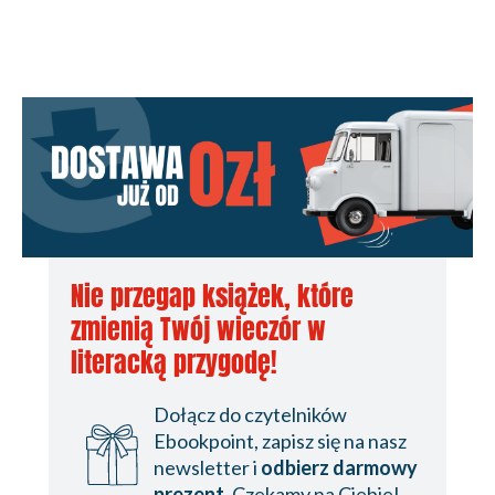
Nie przegap książek, które
zmienią Twój wieczór w
literacką przygodę!
Dołącz do czytelników
Ebookpoint, zapisz się na nasz
newsletter i
odbierz darmowy
prezent
. Czekamy na Ciebie!