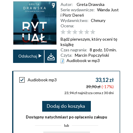
Autor:
Greta Drawska
Serie wydawnicze:
Wanda Just
i Piotr Dereń
Wydawnictwo:
Chmury
Ocena:
Bądź pierwszym, który oceni tę
książkę
Czas nagrania:
8 godz. 10 min.
Czyta:
Marcin Popczyński
Odsłuchaj
Audiobook w mp3
33,12 zł
Audiobook mp3
39,90 zł
(-17%)
23,94 zł najniższa cena z 30 dni
Dodaj do koszyka
Dostępny natychmiast po opłaceniu zakupu
lub