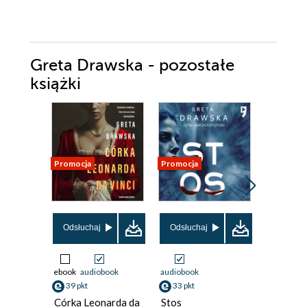
Greta Drawska - pozostałe
książki
Promocja
Promocja
Promocja
Odsłuchaj
Odsłuchaj
Odsłuch
ebook
audiobook
audiobook
audiobook
39 pkt
33 pkt
33 pkt
Córka Leonarda da
Stos
Chichot