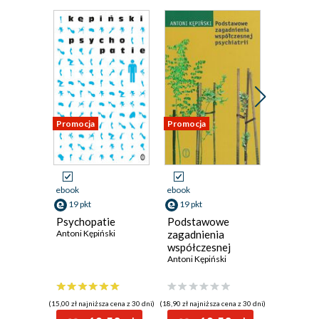
Promocja
Promocja
Promocja
ebook
ebook
ebook
19 pkt
19 pkt
23 pkt
Psychopatie
Podstawowe
Melanch
Antoni Kępiński
zagadnienia
Antoni Kęp
współczesnej
psychiatrii
Antoni Kępiński
(15,00 zł najniższa cena z 30 dni)
(18,90 zł najniższa cena z 30 dni)
(14,90 zł najni