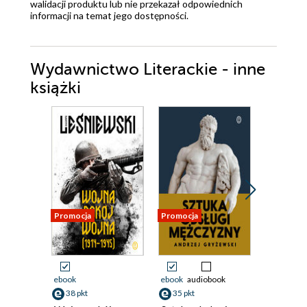
walidacji produktu lub nie przekazał odpowiednich
informacji na temat jego dostępności.
Wydawnictwo Literackie - inne
książki
Promocja
Promocja
Promocja
ebook
ebook
audiobook
ebook
aud
38 pkt
35 pkt
38 pkt