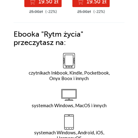
19.50 zł
19.50 zł
2
25.00zł
(-22%)
25.00zł
(-22%)
29.90z
Ebooka
"Rytm życia"
przeczytasz na:
czytnikach Inkbook, Kindle, Pocketbook,
Onyx Boox i innych
systemach Windows, MacOS i innych
systemach Windows, Android, iOS,