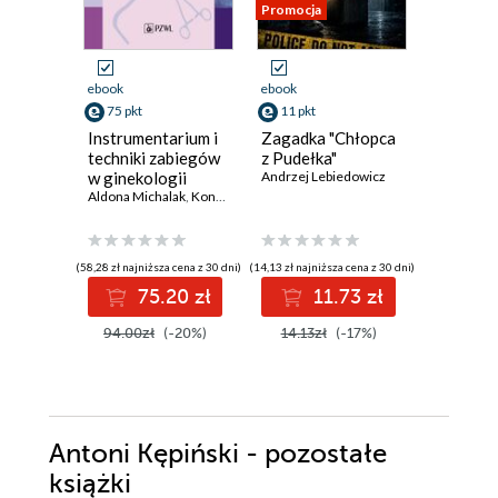
Promocja
ebook
ebook
ebook
75 pkt
11 pkt
18 pkt
Instrumentarium i
Zagadka "Chłopca
Morder
techniki zabiegów
z Pudełka"
w białyc
w ginekologii
Andrzej Lebiedowicz
fartuch
operacyjnej
Aldona Michalak
,
Konrad Niebojewski
,
Marta Szajnik
,
Andrzej Czubals
Andrzej L
(58,28 zł najniższa cena z 30 dni)
(14,13 zł najniższa cena z 30 dni)
(22,21 zł najni
75.20 zł
11.73 zł
1
94.00zł
(-20%)
14.13zł
(-17%)
22.21z
Antoni Kępiński - pozostałe
książki