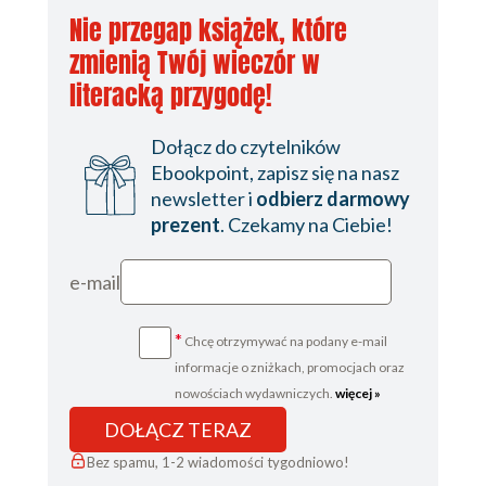
Nie przegap książek, które
zmienią Twój wieczór w
literacką przygodę!
Dołącz do czytelników
Ebookpoint, zapisz się na nasz
newsletter i
odbierz darmowy
prezent
. Czekamy na Ciebie!
e-mail
*
Chcę otrzymywać na podany e-mail
informacje o zniżkach, promocjach oraz
nowościach wydawniczych.
więcej »
DOŁĄCZ TERAZ
Bez spamu, 1-2 wiadomości tygodniowo!