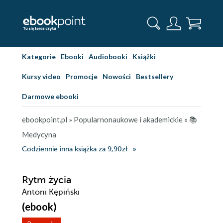
Kategorie
Ebooki
Audiobooki
Książki
Kursy video
Promocje
Nowości
Bestsellery
Darmowe ebooki
ebookpoint.pl
»
Popularnonaukowe i akademickie
»
📚
Medycyna
Codziennie inna książka za 9,90zł
Rytm życia
Antoni Kępiński
(ebook)