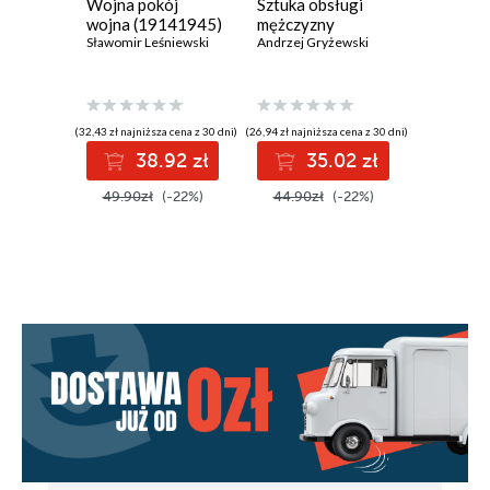
Wojna pokój
Sztuka obsługi
Sztuka o
wojna (19141945)
mężczyzny
penisa
Sławomir Leśniewski
Andrzej Gryżewski
Andrzej G
(32,43 zł najniższa cena z 30 dni)
(26,94 zł najniższa cena z 30 dni)
(29,94 zł najni
38.92 zł
35.02 zł
3
49.90zł
(-22%)
44.90zł
(-22%)
49.90z