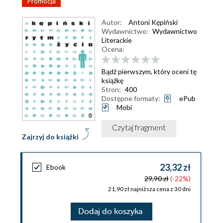
Promocja
Autor:
Antoni Kępiński
Wydawnictwo:
Wydawnictwo
Literackie
Ocena:
Bądź pierwszym, który oceni tę
książkę
Stron:
400
Dostępne formaty:
ePub
Mobi
Czytaj fragment
Zajrzyj do książki
23,32 zł
Ebook
29,90 zł
(-22%)
21,90 zł najniższa cena z 30 dni
Dodaj do koszyka