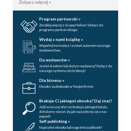
Zobacz więcej »
Program partnerski »
Zarabiaj więcej z Grupą Helion! Dołącz do
programu partnerskiego.
Wydaj z nami książkę »
Wypełnij formularz i zostań autorem naszego
wydawnictwa.
Da wydawców »
Jesteś średnim lub dużym wydawcą? Dołącz do
naszego systemu dystrybucji!
Dla biznesu »
Ebooki i audiobooki w Twojej firmie.
Brakuje Ci jakiegoś ebooka? Daj znać!
Jeśli w naszej ofercie brakuje jakiegoś tytulu,
dołożymy starań, by jak najszybciej się u nas
pojawił.
Self publishing »
Napisałeś ebooka lub nagrałeś audibook?