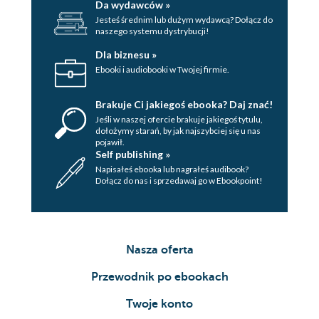
Da wydawców »
Jesteś średnim lub dużym wydawcą? Dołącz do
naszego systemu dystrybucji!
Dla biznesu »
Ebooki i audiobooki w Twojej firmie.
Brakuje Ci jakiegoś ebooka? Daj znać!
Jeśli w naszej ofercie brakuje jakiegoś tytulu,
dołożymy starań, by jak najszybciej się u nas
pojawił.
Self publishing »
Napisałeś ebooka lub nagrałeś audibook?
Dołącz do nas i sprzedawaj go w Ebookpoint!
Nasza oferta
Przewodnik po ebookach
Twoje konto