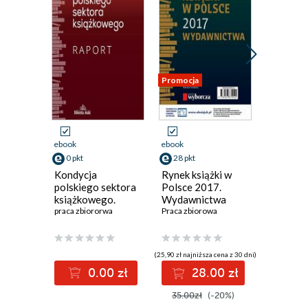
Promocja
Promocja
ebook
ebook
ebook
0 pkt
28 pkt
16 pkt
Kondycja
Rynek książki w
Rynek ks
polskiego sektora
Polsce 2017.
Polsce 
książkowego.
Wydawnictwa
Dystryb
Raport
praca zbiororwa
Praca zbiorowa
Praca zbi
(25,90 zł najniższa cena z 30 dni)
(14,90 zł najni
0.00 zł
28.00 zł
1
35.00zł
(-20%)
20.00z