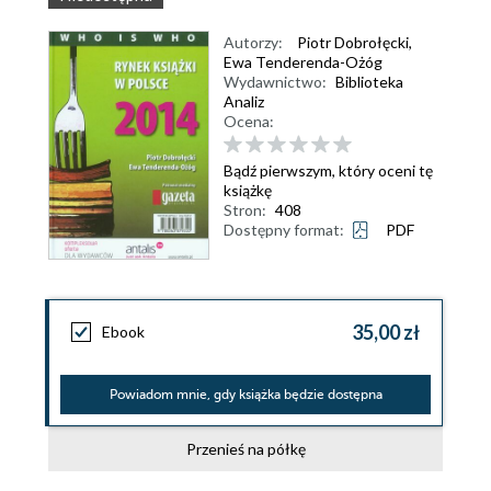
Autorzy:
Piotr Dobrołęcki
,
Ewa Tenderenda-Ożóg
Wydawnictwo:
Biblioteka
Analiz
Ocena:
Bądź pierwszym, który oceni tę
książkę
Stron:
408
Dostępny format:
PDF
35,00 zł
Ebook
Powiadom mnie, gdy książka będzie dostępna
Przenieś na półkę