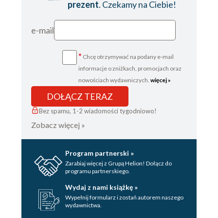
prezent
. Czekamy na Ciebie!
e-mail
*
Chcę otrzymywać na podany e-mail
informacje o zniżkach, promocjach oraz
nowościach wydawniczych.
więcej »
DOŁĄCZ TERAZ
Bez spamu, 1-2 wiadomości tygodniowo!
Zobacz więcej »
Program partnerski »
Zarabiaj więcej z Grupą Helion! Dołącz do
programu partnerskiego.
Wydaj z nami książkę »
Wypełnij formularz i zostań autorem naszego
wydawnictwa.