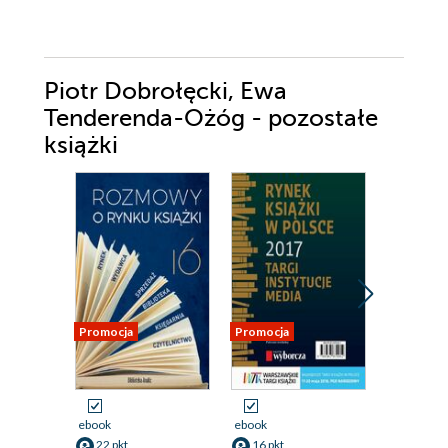
Piotr Dobrołęcki, Ewa
Tenderenda-Ożóg - pozostałe
książki
Promocja
Promocja
Promocja
ebook
ebook
ebook
22 pkt
16 pkt
16 pkt