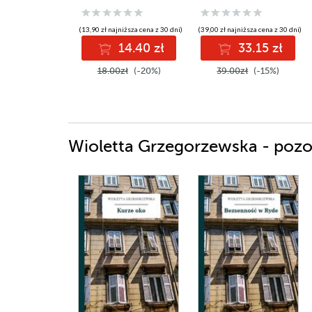
(13,90 zł najniższa cena z 30 dni)
(39,00 zł najniższa cena z 30 dni)
14.40 zł
33.15 zł
18.00zł
(-20%)
39.00zł
(-15%)
Wioletta Grzegorzewska - pozos