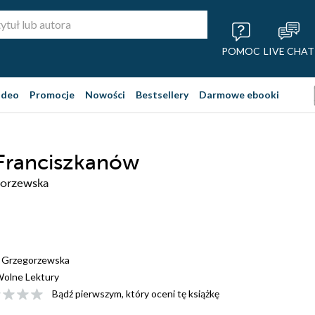
POMOC
LIVE CHAT
ideo
Promocje
Nowości
Bestsellery
Darmowe ebooki
Franciszkanów
gorzewska
a Grzegorzewska
olne Lektury
Bądź pierwszym, który oceni tę książkę