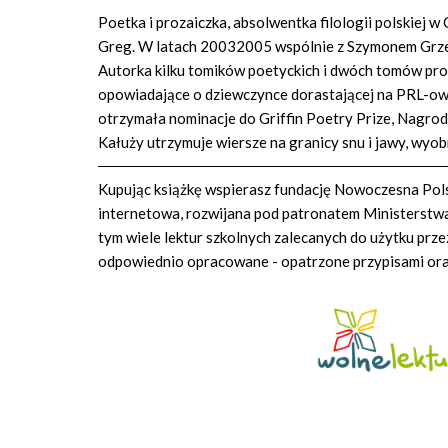
Poetka i prozaiczka, absolwentka filologii polskiej 
Greg. W latach 20032005 wspólnie z Szymonem Grzeg
Autorka kilku tomików poetyckich i dwóch tomów proz
opowiadające o dziewczynce dorastającej na PRL-ows
otrzymała nominacje do Griffin Poetry Prize, Nagrody
Kałuży utrzymuje wiersze na granicy snu i jawy, wyob
Kupując książkę wspierasz fundację Nowoczesna Polsk
internetowa, rozwijana pod patronatem Ministerstwa 
tym wiele lektur szkolnych zalecanych do użytku prze
odpowiednio opracowane - opatrzone przypisami or