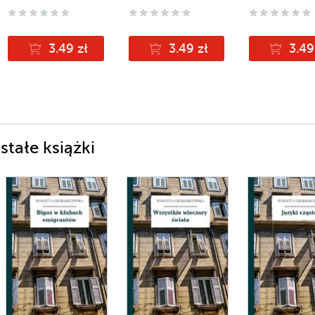
3.49 zł
3.49 zł
3.49
tałe książki