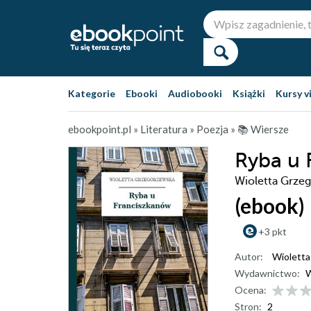
Kategorie
Ebooki
Audiobooki
Książki
Kursy v
ebookpoint.pl
»
Literatura
»
Poezja
»
📚 Wiersze
Ryba u 
Wioletta Grze
(ebook)
+3 pkt
Autor:
Wiolett
Wydawnictwo:
W
Ocena:
Stron:
2