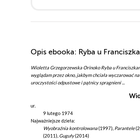
Opis
ebooka
: Ryba u Francisz
Wioletta Grzegorzewska Orinoko Ryba u Franciszka
wyglądam przez okno, jakbym chciała wyczarować na z
uroczystości odpustowe i pątnicy spragnieni ...
Wio
ur.
9 lutego 1974
Najważniejsze dzieła:
Wyobraźnia kontrolowana
(1997),
Parantele
(2
(2011),
Guguły
(2014)