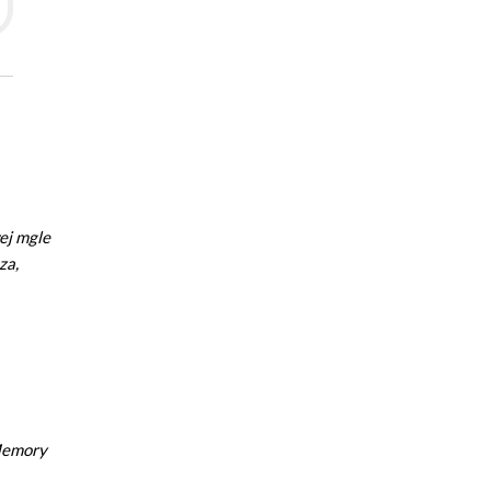
ej mgle
za,
Memory