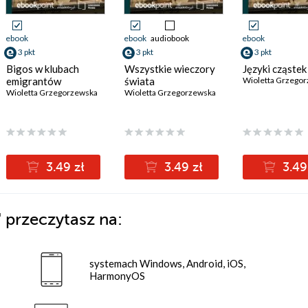
ebook
ebook
audiobook
ebook
3 pkt
3 pkt
3 pkt
Bigos w klubach
Wszystkie wieczory
Języki cząstek
emigrantów
świata
Wioletta Grzego
Wioletta Grzegorzewska
Wioletta Grzegorzewska
3.49 zł
3.49 zł
3.49
"
przeczytasz na:
systemach Windows, Android, iOS,
HarmonyOS