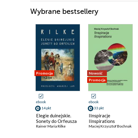
Wybrane bestsellery
Promocja
Nowość
Promocja
ebook
ebook
14 pkt
33 pkt
Elegie duinejskie.
IInspiracje
Sonety do Orfeusza
IInspirations
Rainer Maria Rilke
Maciej Krzysztof Bochnak