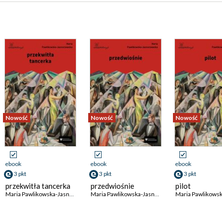
Nowość
Nowość
Nowość
ebook
ebook
ebook
3 pkt
3 pkt
3 pkt
przekwitła tancerka
przedwiośnie
pilot
Maria Pawlikowska-Jasnorzewska
Maria Pawlikowska-Jasnorzewska