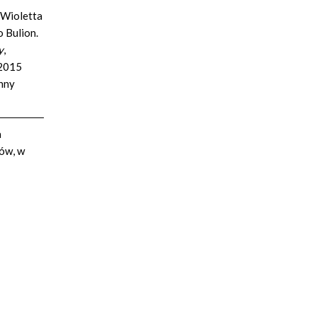
 Wioletta
 Bulion.
y
,
 2015
Anny
a
rów, w