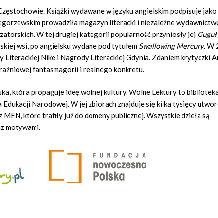
w Częstochowie. Książki wydawane w języku angielskim podpisuje jako
orzewskim prowadziła magazyn literacki i niezależne wydawnictwo
atorskich. W tej drugiej kategorii popularność przyniosły jej
Guguł
kiej wsi, po angielsku wydane pod tytułem
Swallowing Mercury
. W
 Literackiej Nike i Nagrody Literackiej Gdynia. Zdaniem krytyczki 
raźniowej fantasmagorii i realnego konkretu.
a, która propaguje ideę wolnej kultury. Wolne Lektury to bibliotek
Edukacji Narodowej. W jej zbiorach znajduje się kilka tysięcy utwo
z MEN, które trafiły już do domeny publicznej. Wszystkie dzieła są
az motywami.