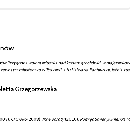
kanów
nów Przygodna wolontariuszka nad kotłem grochówki, w majerankow
ewnątrz miasteczko w Toskanii, a tu Kalwaria Pacławska, letnia sus
letta Grzegorzewska
003),
Orinoko
(2008),
Inne obroty
(2010),
Pamięć Smieny/Smena's 