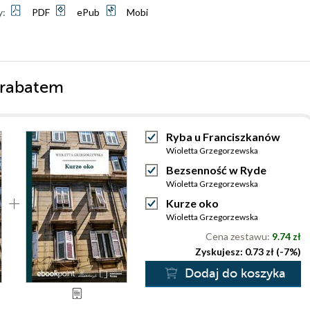
y:
PDF
ePub
Mobi
 rabatem
Ryba u Franciszkanów
Wioletta Grzegorzewska
Bezsenność w Ryde
Wioletta Grzegorzewska
Kurze oko
Wioletta Grzegorzewska
Cena zestawu:
9.74 zł
Zyskujesz: 0.73 zł (-7%)
Dodaj do koszyka