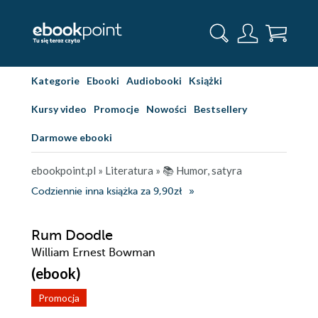
Kategorie
Ebooki
Audiobooki
Książki
Kursy video
Promocje
Nowości
Bestsellery
Darmowe ebooki
ebookpoint.pl
»
Literatura
»
📚 Humor, satyra
Codziennie inna książka za 9,90zł
Rum Doodle
William Ernest Bowman
(ebook)
Promocja