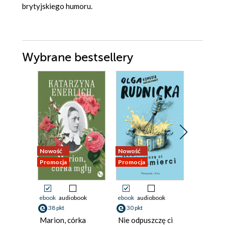
brytyjskiego humoru.
Wybrane bestsellery
Nowość
Nowość
Nowość
Promocja
Promocja
Promocja
ebook
audiobook
ebook
audiobook
ebook
38 pkt
30 pkt
33 pkt
Marion, córka
Nie odpuszczę ci
I wszyst