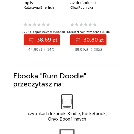
mgły
aż do śmierci
się księ
Katarzyna Enerlich
Olga Rudnicka
Georgi Go
(29,24 zł najniższa cena z 30 dni)
(30,80 zł najniższa cena z 30 dni)
(30,03 zł najni
38.69 zł
30.80 zł
3
44.99zł
(-14%)
39.99zł
(-23%)
42.90z
Ebooka
"Rum Doodle"
przeczytasz na:
czytnikach Inkbook, Kindle, Pocketbook,
Onyx Boox i innych