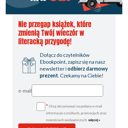
Nie przegap książek, które
zmienią Twój wieczór w
literacką przygodę!
Dołącz do czytelników
Ebookpoint, zapisz się na nasz
newsletter i
odbierz darmowy
prezent
. Czekamy na Ciebie!
e-mail
*
Chcę otrzymywać na podany e-mail
informacje o zniżkach, promocjach oraz
nowościach wydawniczych.
więcej »