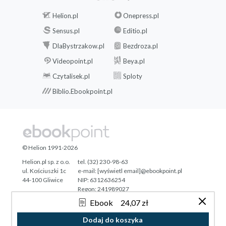
Helion.pl
Onepress.pl
Sensus.pl
Editio.pl
DlaBystrzakow.pl
Bezdroza.pl
Videopoint.pl
Beya.pl
Czytalisek.pl
Sploty
Biblio.Ebookpoint.pl
© Helion 1991-2026
Helion.pl sp. z o.o.
tel. (32) 230-98-63
ul. Kościuszki 1c
e-mail:
[wyświetl email]@ebookpoint.pl
44-100 Gliwice
NIP: 6312636254
Regon: 241989027
Ebook
24,07 zł
Designed with ♥ by
Tonik.pl
Dodaj do koszyka