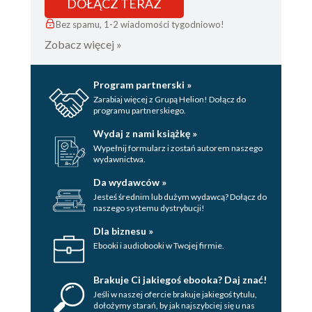
DOŁĄCZ TERAZ
Bez spamu, 1-2 wiadomości tygodniowo!
Zobacz więcej »
Program partnerski »
Zarabiaj więcej z Grupą Helion! Dołącz do
programu partnerskiego.
Wydaj z nami książkę »
Wypełnij formularz i zostań autorem naszego
wydawnictwa.
Da wydawców »
Jesteś średnim lub dużym wydawcą? Dołącz do
naszego systemu dystrybucji!
Dla biznesu »
Ebooki i audiobooki w Twojej firmie.
Brakuje Ci jakiegoś ebooka? Daj znać!
Jeśli w naszej ofercie brakuje jakiegoś tytulu,
dołożymy starań, by jak najszybciej się u nas