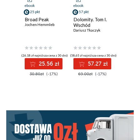
ebook
ebook
ebook
25 pkt
57 pkt
57 pkt
Broad Peak
Dolomity. Tom I.
Alpy Juli
Jochen Hemmleb
Wschód
I
Dariusz Tkaczyk
Janusz Po
(26,18 zł najniższa cena z 30 dni)
(58,65 zł najniższa cena z 30 dni)
(58,65 zł najni
25.56 zł
57.27 zł
5
30.80zł
(-17%)
69.00zł
(-17%)
69.00z