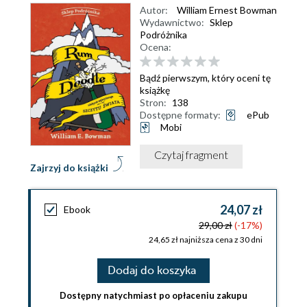
Autor:
William Ernest Bowman
Wydawnictwo:
Sklep
Podróżnika
Ocena:
Bądź pierwszym, który oceni tę
książkę
Stron:
138
Dostępne formaty:
ePub
Mobi
Czytaj fragment
Zajrzyj do książki
24,07 zł
Ebook
29,00 zł
(-17%)
24,65 zł najniższa cena z 30 dni
Dodaj do koszyka
Dostępny natychmiast po opłaceniu zakupu