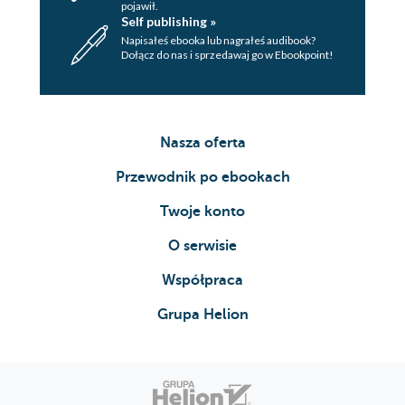
pojawił.
Self publishing »
Napisałeś ebooka lub nagrałeś audibook?
Dołącz do nas i sprzedawaj go w Ebookpoint!
Nasza oferta
Przewodnik po ebookach
Twoje konto
O serwisie
Współpraca
Grupa Helion