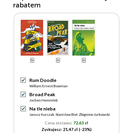
rabatem
Rum Doodle
William Ernest Bowman
Broad Peak
Jochen Hemmleb
Na tle nieba
Janusz Kurczab
,
Stanisław Biel
,
Zbigniew Jurkowski
Cena zestawu:
72.63 zł
Zyskujesz: 21.47 zł (-23%)