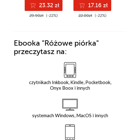
23.32 zł
17.16 zł
4
29.90zł
(-22%)
22.00zł
(-22%)
55.55z
Ebooka
"Różowe piórka"
przeczytasz na:
czytnikach Inkbook, Kindle, Pocketbook,
Onyx Boox i innych
systemach Windows, MacOS i innych