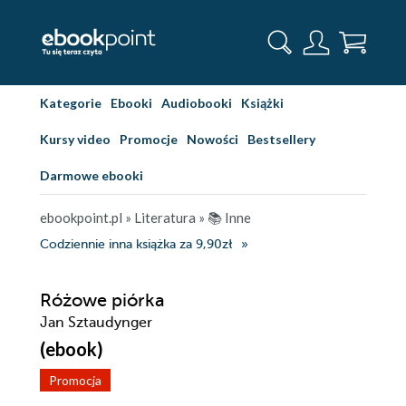
Kategorie
Ebooki
Audiobooki
Książki
Kursy video
Promocje
Nowości
Bestsellery
Darmowe ebooki
ebookpoint.pl
»
Literatura
»
📚 Inne
Codziennie inna książka za 9,90zł
Różowe piórka
Jan Sztaudynger
(ebook)
Promocja