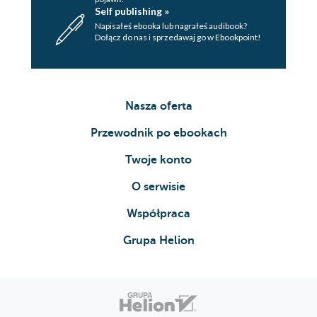
Self publishing »
Napisałeś ebooka lub nagrałeś audibook?
Dołącz do nas i sprzedawaj go w Ebookpoint!
Nasza oferta
Przewodnik po ebookach
Twoje konto
O serwisie
Współpraca
Grupa Helion