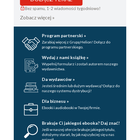
Bez spamu, 1-2 wiadomości tygodniowo!
Zobacz więcej »
Program partnerski »
Zarabiaj więcej z Grupą Helion! Dołącz do
programu partnerskiego.
Wydaj z nami książkę »
Wypełnij formularz i zostań autorem naszego
wydawnictwa.
Da wydawców »
Jesteś średnim lub dużym wydawcą? Dołącz do
naszego systemu dystrybucji!
Dla biznesu »
Ebooki i audiobooki w Twojej firmie.
Brakuje Ci jakiegoś ebooka? Daj znać!
Jeśli w naszej ofercie brakuje jakiegoś tytulu,
dołożymy starań, by jak najszybciej się u nas
pojawił.