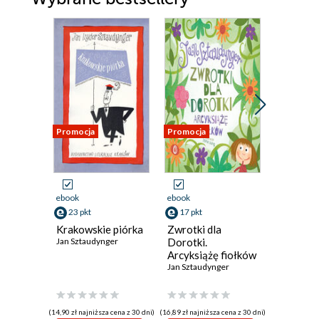
Promocja
Promocja
Promocja
ebook
ebook
ebook
23 pkt
17 pkt
44 pkt
Krakowskie piórka
Zwrotki dla
(Nie)uda
Jan Sztaudynger
Dorotki.
seksualn
Arcyksiążę fiołków
Justyna Kw
Jan Sztaudynger
(14,90 zł najniższa cena z 30 dni)
(16,89 zł najniższa cena z 30 dni)
(41,71 zł najni