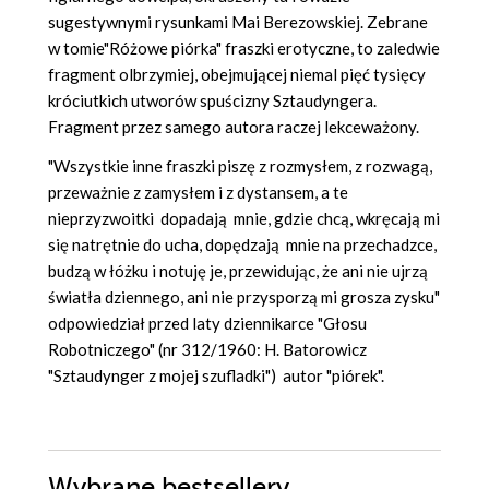
sugestywnymi rysunkami Mai Berezowskiej. Zebrane
w tomie"Różowe piórka" fraszki erotyczne, to zaledwie
fragment olbrzymiej, obejmującej niemal pięć tysięcy
króciutkich utworów spuścizny Sztaudyngera.
Fragment przez samego autora raczej lekceważony.
"Wszystkie inne fraszki piszę z rozmysłem, z rozwagą,
przeważnie z zamysłem i z dystansem, a te
nieprzyzwoitki dopadają mnie, gdzie chcą, wkręcają mi
się natrętnie do ucha, dopędzają mnie na przechadzce,
budzą w łóżku i notuję je, przewidując, że ani nie ujrzą
światła dziennego, ani nie przysporzą mi grosza zysku"
odpowiedział przed laty dziennikarce "Głosu
Robotniczego" (nr 312/1960: H. Batorowicz
"Sztaudynger z mojej szufladki") autor "piórek".
Wybrane bestsellery