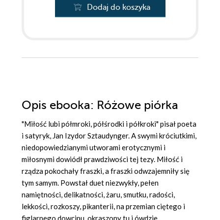
Dodaj do koszyka
Opis
ebooka
: Różowe piórka
"Miłość lubi półmroki, półśrodki i półkroki" pisał poeta
i satyryk, Jan Izydor Sztaudynger. A swymi króciutkimi,
niedopowiedzianymi utworami erotycznymi i
miłosnymi dowiódł prawdziwości tej tezy. Miłość i
rządza pokochały fraszki, a fraszki odwzajemniły się
tym samym. Powstał duet niezwykły, pełen
namiętności, delikatności, żaru, smutku, radości,
lekkości, rozkoszy, pikanterii, na przemian ciętego i
figlarnego dowcipu, okraszony tu i ówdzie