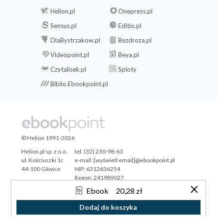
Helion.pl
Onepress.pl
Sensus.pl
Editio.pl
DlaBystrzakow.pl
Bezdroza.pl
Videopoint.pl
Beya.pl
Czytalisek.pl
Sploty
Biblio.Ebookpoint.pl
© Helion 1991-2026
Helion.pl sp. z o.o.
tel. (32) 230-98-63
ul. Kościuszki 1c
e-mail:
[wyświetl email]@ebookpoint.pl
44-100 Gliwice
NIP: 6312636254
Regon: 241989027
Ebook
20,28 zł
Designed with ♥ by
Tonik.pl
Dodaj do koszyka