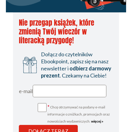
Nie przegap książek, które
zmienią Twój wieczór w
literacką przygodę!
Dołącz do czytelników
Ebookpoint, zapisz się na nasz
newsletter i
odbierz darmowy
prezent
. Czekamy na Ciebie!
e-mail
*
Chcę otrzymywać na podany e-mail
informacje o zniżkach, promocjach oraz
nowościach wydawniczych.
więcej »
DOŁĄCZ TERAZ