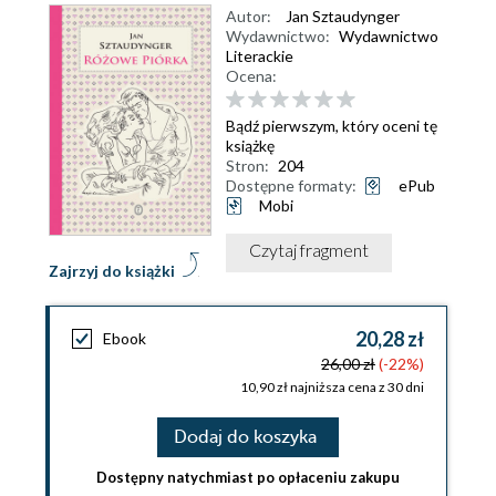
Autor:
Jan Sztaudynger
Wydawnictwo:
Wydawnictwo
Literackie
Ocena:
Bądź pierwszym, który oceni tę
książkę
Stron:
204
Dostępne formaty:
ePub
Mobi
Czytaj fragment
Zajrzyj do książki
20,28 zł
Ebook
26,00 zł
(-22%)
10,90 zł najniższa cena z 30 dni
Dodaj do koszyka
Dostępny natychmiast po opłaceniu zakupu