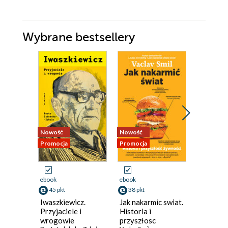
Wybrane bestsellery
Nowość
Nowość
Nowość
Promocja
Promocja
Promocja
ebook
ebook
ebook
aud
45 pkt
38 pkt
39 pkt
Iwaszkiewicz.
Jak nakarmic swiat.
Powstan
Przyjaciele i
Historia i
Warszaw
wrogowie
przyszłosc
Między f