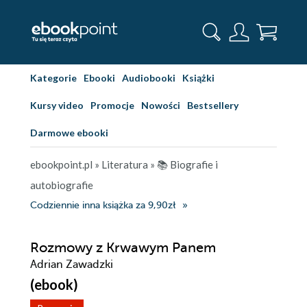
Kategorie
Ebooki
Audiobooki
Książki
Kursy video
Promocje
Nowości
Bestsellery
Darmowe ebooki
ebookpoint.pl
»
Literatura
»
📚 Biografie i
autobiografie
Codziennie inna książka za 9,90zł
Rozmowy z Krwawym Panem
Adrian Zawadzki
(ebook)