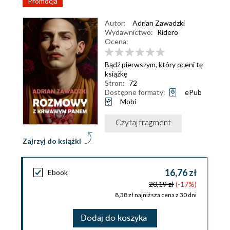
Promocja
Autor:
Adrian Zawadzki
Wydawnictwo:
Ridero
Ocena:
Bądź pierwszym, który oceni tę
książkę
Stron:
72
Dostępne formaty:
ePub
Mobi
Czytaj fragment
Zajrzyj do książki
16,76 zł
Ebook
20,19 zł
(-17%)
8,38 zł najniższa cena z 30 dni
Dodaj do koszyka