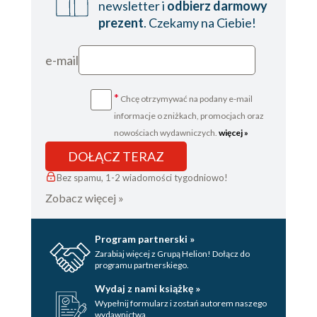
newsletter i
odbierz darmowy
prezent
. Czekamy na Ciebie!
e-mail
*
Chcę otrzymywać na podany e-mail
informacje o zniżkach, promocjach oraz
nowościach wydawniczych.
więcej »
DOŁĄCZ TERAZ
Bez spamu, 1-2 wiadomości tygodniowo!
Zobacz więcej »
Program partnerski »
Zarabiaj więcej z Grupą Helion! Dołącz do
programu partnerskiego.
Wydaj z nami książkę »
Wypełnij formularz i zostań autorem naszego
wydawnictwa.