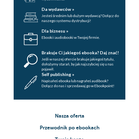
Da wydawców »
Jesteś średnim lub dużym wydawcą? Dołącz do
naszego systemu dystrybucji!
Dla biznesu »
Ebooki i audiobooki w Twojej firmie.
Brakuje Ci jakiegoś ebooka? Daj znać!
Jeśli w naszej ofercie brakuje jakiegoś tytulu,
dołożymy starań, by jak najszybciej się u nas
pojawił.
Self publishing »
Napisałeś ebooka lub nagrałeś audibook?
Dołącz do nas i sprzedawaj go w Ebookpoint!
Nasza oferta
Przewodnik po ebookach