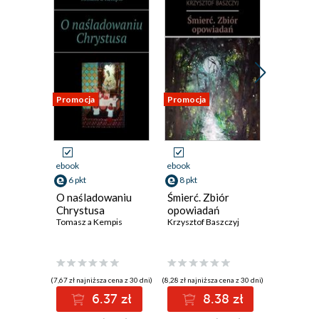
Promocja
Promocja
Promocja
ebook
ebook
ebook
6 pkt
8 pkt
8 pkt
O naśladowaniu
Śmierć. Zbiór
Domek. 
Chrystusa
opowiadań
poezji
Tomasz a Kempis
Krzysztof Baszczyj
Krzysztof 
(7,67 zł najniższa cena z 30 dni)
(8,28 zł najniższa cena z 30 dni)
(8,59 zł najniż
6.37 zł
8.38 zł
8