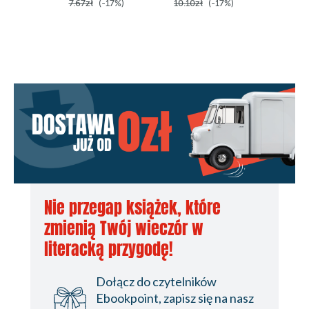
7.67zł
(-17%)
10.10zł
(-17%)
10.10z
Nie przegap książek, które
zmienią Twój wieczór w
literacką przygodę!
Dołącz do czytelników
Ebookpoint, zapisz się na nasz