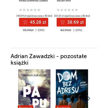
Beata Izdebska-Zybała
zywnosci
Vaclav Smil
legendą
Sławomir 
(43,04 zł najniższa cena z 30 dni)
(33,10 zł najniższa cena z 30 dni)
(34,64 zł najni
45.28 zł
38.69 zł
3
55.90zł
(-19%)
42.99zł
(-10%)
44.99z
Adrian Zawadzki - pozostałe
książki
Promocja
Promocja
Promocja