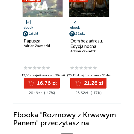
ebook
ebook
ebook
16 pkt
21 pkt
31 pkt
Papusza
Dom bez adresu.
Niemieck
Adrian Zawadzki
Edycja nocna
język dr
Adrian Zawadzki
Adrian Za
(17,06 zł najniższa cena z 30 dni)
(20,11 zł najniższa cena z 30 dni)
(38,45 zł najni
16.76 zł
21.26 zł
3
20.19zł
(-17%)
25.62zł
(-17%)
38.45z
Ebooka
"Rozmowy z Krwawym
Panem"
przeczytasz na: