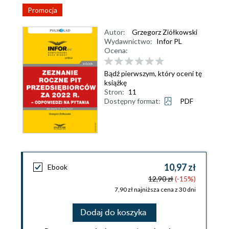
Promocja
Autor:
Grzegorz Ziółkowski
Wydawnictwo:
Infor PL
Ocena:
Bądź pierwszym, który oceni tę
książkę
Stron:
11
Dostępny format:
PDF
10,97 zł
Ebook
12,90 zł
(-15%)
7,90 zł najniższa cena z 30 dni
Dodaj do koszyka