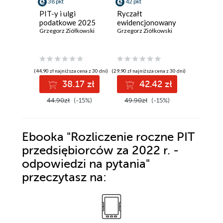
38 pkt
42 pkt
12 pkt
PIT-y i ulgi
Ryczałt
Wykorzy
podatkowe 2025
ewidencjonowany
samoch
Grzegorz Ziółkowski
Grzegorz Ziółkowski
prywatn
celów s
Grzegorz 
oraz sa
służbow
celów p
(44,90 zł najniższa cena z 30 dni)
(29,90 zł najniższa cena z 30 dni)
(8,90 zł najniż
- przych
38.17 zł
42.42 zł
1
koszty, s
ewidencj
44.90zł
(-15%)
49.90zł
(-15%)
14.90z
księgac
rachunk
Ebooka
"Rozliczenie roczne PIT
przedsiębiorców za 2022 r. -
odpowiedzi na pytania"
przeczytasz na: