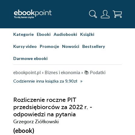
Kategorie
Ebooki
Audiobooki
Książki
Kursy video
Promocje
Nowości
Bestsellery
Darmowe ebooki
ebookpoint.pl
»
Biznes i ekonomia
»
📚 Podatki
Codziennie inna książka za 9,90zł
Rozliczenie roczne PIT
przedsiębiorców za 2022 r. -
odpowiedzi na pytania
Grzegorz Ziółkowski
(ebook)