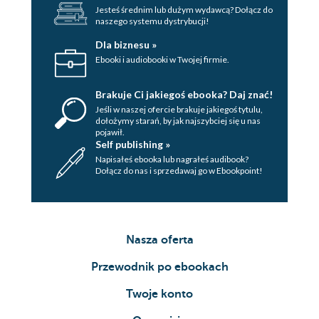
Jesteś średnim lub dużym wydawcą? Dołącz do
naszego systemu dystrybucji!
Dla biznesu »
Ebooki i audiobooki w Twojej firmie.
Brakuje Ci jakiegoś ebooka? Daj znać!
Jeśli w naszej ofercie brakuje jakiegoś tytulu,
dołożymy starań, by jak najszybciej się u nas
pojawił.
Self publishing »
Napisałeś ebooka lub nagrałeś audibook?
Dołącz do nas i sprzedawaj go w Ebookpoint!
Nasza oferta
Przewodnik po ebookach
Twoje konto