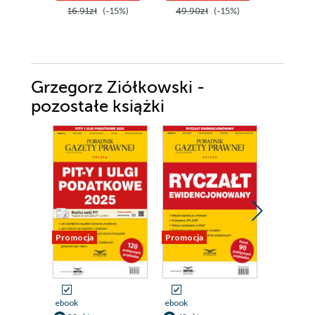
16.91zł
(-15%)
49.90zł
(-15%)
119.00z
Grzegorz Ziółkowski -
pozostałe książki
Promocja
Promocja
Promocja
ebook
ebook
ebook