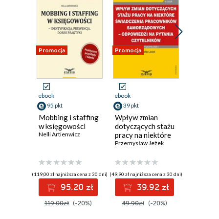
Promocja
Promocja
Promocja
ebook
ebook
ebook
95 pkt
39 pkt
19 pkt
Mobbing i staffing
Wpływ zmian
Darowiz
w księgowości
dotyczących stażu
testamen
Nelli Artienwicz
pracy na niektóre
Prawo b
świadczenia
Przemysław Jeżek
tajemni
Eliza Bor
pracowników
samorządowych -
odpowiedzi na
(119,00 zł najniższa cena z 30 dni)
(49,90 zł najniższa cena z 30 dni)
(24,90 zł najni
pytania
95.20 zł
39.92 zł
1
Czytelników
119.00zł
(-20%)
49.90zł
(-20%)
24.90z