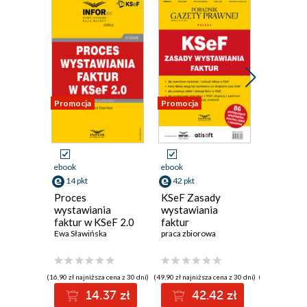
Promocja
Promocja
Promocja
ebook
ebook
ebook
14 pkt
42 pkt
101 pkt
Proces
KSeF Zasady
Rozlicza
wystawiania
wystawiania
dochod
faktur w KSeF 2.0
faktur
zagranic
Ewa Sławińska
praca zbiorowa
2025 ro
Mariusz M
(16,90 zł najniższa cena z 30 dni)
(49,90 zł najniższa cena z 30 dni)
(119,00 zł najni
14.37 zł
42.42 zł
10