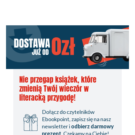
Nie przegap książek, które
zmienią Twój wieczór w
literacką przygodę!
Dołącz do czytelników
Ebookpoint, zapisz się na nasz
newsletter i
odbierz darmowy
prezent
. Czekamy na Ciebie!