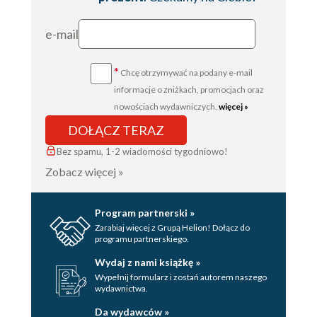
e-mail
*
Chcę otrzymywać na podany e-mail
informacje o zniżkach, promocjach oraz
nowościach wydawniczych.
więcej »
DOŁĄCZ TERAZ
Bez spamu, 1-2 wiadomości tygodniowo!
Zobacz więcej »
Program partnerski »
Zarabiaj więcej z Grupą Helion! Dołącz do
programu partnerskiego.
Wydaj z nami książkę »
Wypełnij formularz i zostań autorem naszego
wydawnictwa.
Da wydawców »