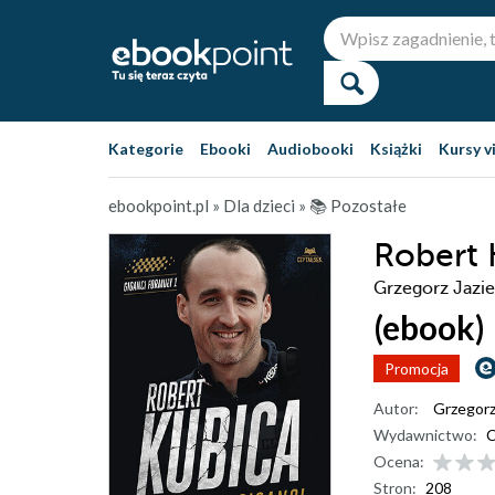
Kategorie
Ebooki
Audiobooki
Książki
Kursy v
ebookpoint.pl
»
Dla dzieci
»
📚 Pozostałe
Robert 
Grzegorz Jazie
(ebook)
Promocja
Autor:
Grzegorz 
Wydawnictwo:
C
Ocena:
Stron:
208