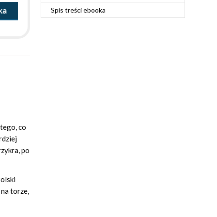
ka
Spis treści
ebooka
 tego, co
rdziej
rzykra, po
olski
 na torze,