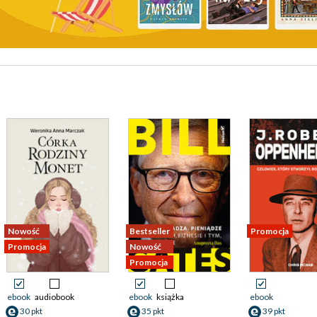
Nowość
Bestseller
Promocja
Promocja
Nowość
Promocja
ebook
audiobook
ebook
książka
ebook
30 pkt
35 pkt
39 pkt