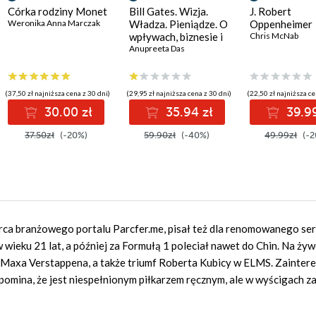
Córka rodziny Monet
Bill Gates. Wizja.
J. Robert
Weronika Anna Marczak
Władza. Pieniądze. O
Oppenheimer
wpływach, biznesie i
Chris McNab
tym, co niejawne
Anupreeta Das
(37,50 zł najniższa cena z 30 dni)
(29,95 zł najniższa cena z 30 dni)
(22,50 zł najniższa ce
30.00 zł
35.94 zł
39.99
37.50zł
(-20%)
59.90zł
(-40%)
49.99zł
(-2
rca branżowego portalu Parcfer.me, pisał też dla renomowanego se
w wieku 21 lat, a później za Formułą 1 poleciał nawet do Chin. Na żyw
wski Maxa Verstappena, a także triumf Roberta Kubicy w ELMS. Zainte
omina, że jest niespełnionym piłkarzem ręcznym, ale w wyścigach z