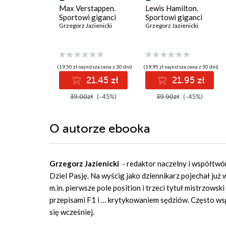
Max Verstappen.
Lewis Hamilton.
Sportowi giganci
Sportowi giganci
Grzegorz Jazienicki
Grzegorz Jazienicki
(19,50 zł najniższa cena z 30 dni)
(19,95 zł najniższa cena z 30 dni)
21.45 zł
21.95 zł
39.00zł
(-45%)
39.90zł
(-45%)
O autorze
ebooka
Grzegorz Jazienicki
- redaktor naczelny i współtwó
Dziel Pasję. Na wyścig jako dziennikarz pojechał już 
m.in. pierwsze pole position i trzeci tytuł mistrzo
przepisami F1 i … krytykowaniem sędziów. Często wsp
się wcześniej.