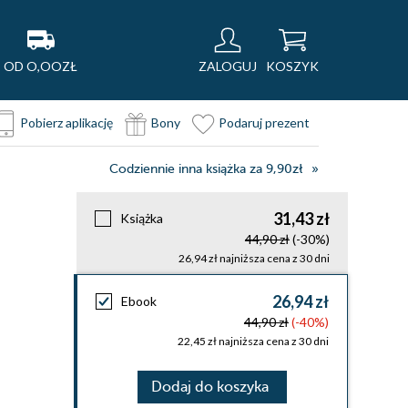
OD O,OOZŁ
ZALOGUJ
KOSZYK
Pobierz aplikację
Bony
Podaruj prezent
Codziennie inna książka za 9,90zł
31,43 zł
Książka
44,90 zł
(-30%)
26,94 zł najniższa cena z 30 dni
26,94 zł
Ebook
44,90 zł
(-40%)
22,45 zł najniższa cena z 30 dni
Dodaj do koszyka