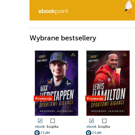
Wybrane bestsellery
Promocja
Promocja
ebook
książka
ebook
książka
21 pkt
21 pkt