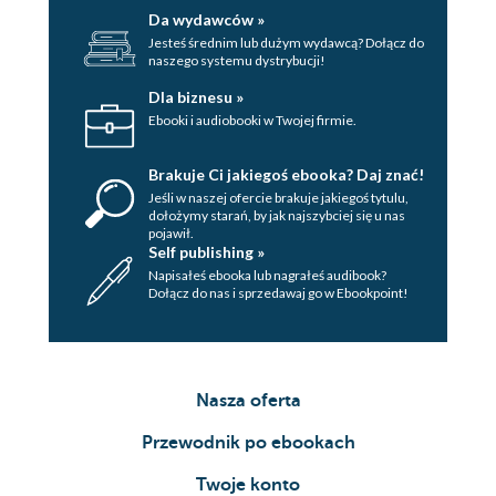
Da wydawców »
Jesteś średnim lub dużym wydawcą? Dołącz do
naszego systemu dystrybucji!
Dla biznesu »
Ebooki i audiobooki w Twojej firmie.
Brakuje Ci jakiegoś ebooka? Daj znać!
Jeśli w naszej ofercie brakuje jakiegoś tytulu,
dołożymy starań, by jak najszybciej się u nas
pojawił.
Self publishing »
Napisałeś ebooka lub nagrałeś audibook?
Dołącz do nas i sprzedawaj go w Ebookpoint!
Nasza oferta
Przewodnik po ebookach
Twoje konto