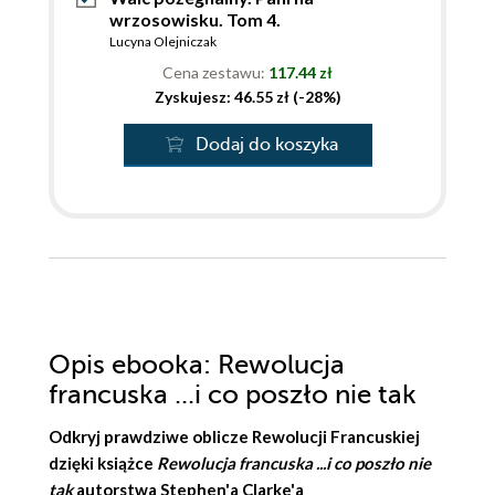
wrzosowisku. Tom 4.
Lucyna Olejniczak
Cena zestawu:
117.44 zł
Zyskujesz: 46.55 zł (-28%)
Dodaj do koszyka
Opis
ebooka
: Rewolucja
francuska ...i co poszło nie tak
Odkryj prawdziwe oblicze Rewolucji Francuskiej
dzięki książce
Rewolucja francuska ...i co poszło nie
tak
autorstwa Stephen'a Clarke'a