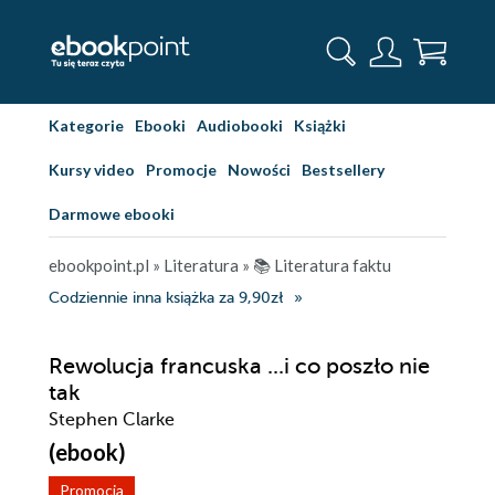
Kategorie
Ebooki
Audiobooki
Książki
Kursy video
Promocje
Nowości
Bestsellery
Darmowe ebooki
ebookpoint.pl
»
Literatura
»
📚 Literatura faktu
Codziennie inna książka za 9,90zł
Rewolucja francuska ...i co poszło nie
tak
Stephen Clarke
(ebook)
Promocja