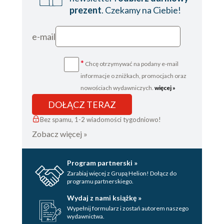
Rozdział 22. Rewolucja tli się dalej
prezent
. Czekamy na Ciebie!
Epilog. Dlaczego współczesna Francja tęskni
e-mail
za królestwem?
Kalendarium rewolucji francuskiej
*
Chcę otrzymywać na podany e-mail
informacje o zniżkach, promocjach oraz
Ofiary rewolucji
nowościach wydawniczych.
więcej »
Wybrana bibliografia
DOŁĄCZ TERAZ
Bez spamu, 1-2 wiadomości tygodniowo!
Zobacz więcej »
Program partnerski »
Zarabiaj więcej z Grupą Helion! Dołącz do
programu partnerskiego.
Wydaj z nami książkę »
Wypełnij formularz i zostań autorem naszego
wydawnictwa.