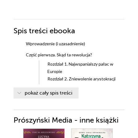
Spis treści
ebooka
Wprowadzenie (i uzasadnienie)
Część pierwsza. Skąd ta rewolucja?
Rozdział 1. Najwspanialszy pałac w
Europie
Rozdział 2. Zniewolenie arystokracji
Rozdział 3. Bankructwo finansowe i
pokaż cały spis treści
moralne
Rozdział 4. Ludwik XV. Najgorsze z obu
światów
Rozdział 5. Przebłyski oświecenia
Prószyński Media - inne książki
Rozdział 6. Ludwik XVI i Maria Antonina.
Od początku wszystko nie tak
Rozdział 7. Maria Antonina. Królowa