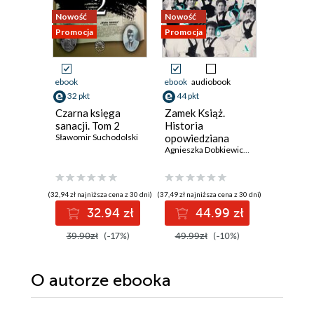
Nowość
Nowość
Promocja
Promocja
Promocja
ebook
ebook
audiobook
ebook
32 pkt
44 pkt
70 pkt
Czarna księga
Zamek Książ.
Żelazny
sanacji. Tom 2
Historia
David Ball
Sławomir Suchodolski
opowiedziana
głosami służących
Agnieszka Dobkiewicz
,
Mateusz Mykyty
(32,94 zł najniższa cena z 30 dni)
(37,49 zł najniższa cena z 30 dni)
(64,73 zł najni
32.94 zł
44.99 zł
7
39.90zł
(-17%)
49.99zł
(-10%)
89.90z
O autorze
ebooka