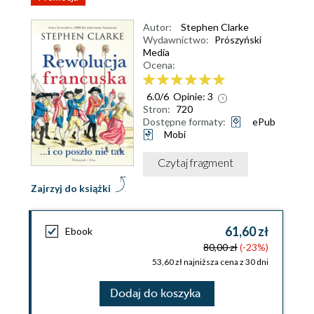
Autor:
Stephen Clarke
Wydawnictwo:
Prószyński
Media
Ocena:
6.0
/
6
Opinie:
3
Stron:
720
Dostępne formaty:
ePub
Mobi
Czytaj fragment
Zajrzyj do książki
61,60 zł
Ebook
80,00 zł
(-23%)
53,60 zł najniższa cena z 30 dni
Dodaj do koszyka