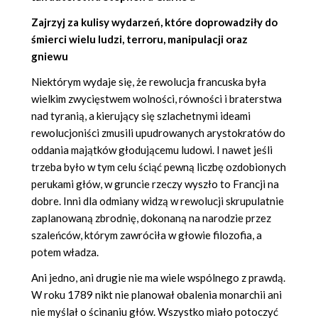
Zajrzyj za kulisy wydarzeń, które doprowadziły do
śmierci wielu ludzi, terroru, manipulacji oraz
gniewu
Niektórym wydaje się, że rewolucja francuska była
wielkim zwycięstwem wolności, równości i braterstwa
nad tyranią, a kierujący się szlachetnymi ideami
rewolucjoniści zmusili upudrowanych arystokratów do
oddania majątków głodującemu ludowi. I nawet jeśli
trzeba było w tym celu ściąć pewną liczbę ozdobionych
perukami głów, w gruncie rzeczy wyszło to Francji na
dobre. Inni dla odmiany widzą w rewolucji skrupulatnie
zaplanowaną zbrodnię, dokonaną na narodzie przez
szaleńców, którym zawróciła w głowie filozofia, a
potem władza.
Ani jedno, ani drugie nie ma wiele wspólnego z prawdą.
W roku 1789 nikt nie planował obalenia monarchii ani
nie myślał o ścinaniu głów. Wszystko miało potoczyć