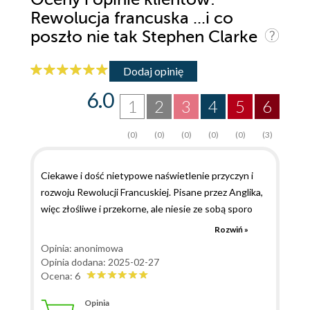
Rewolucja francuska ...i co
poszło nie tak Stephen Clarke
Dodaj opinię
6.0
1
2
3
4
5
6
(0)
(0)
(0)
(0)
(0)
(3)
Ciekawe i dość nietypowe naświetlenie przyczyn i
rozwoju Rewolucji Francuskiej. Pisane przez Anglika,
więc złośliwe i przekorne, ale niesie ze sobą sporo
faktografii. Nie zastąpi znajomości "klasycznej" wersji
Rozwiń »
dziejow, ale pozwala spojrzeć na dzieje z innej,
Opinia: anonimowa
ciekawej perspektywy. Moim zdaniem autor brnie w
Opinia dodana: 2025-02-27
anegdotyczne szczegoły, na czym traci spojność
Ocena: 6
przekazu, ale nie umniejsza to wartości książki.
Opinia