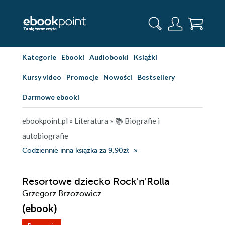
Kategorie
Ebooki
Audiobooki
Książki
Kursy video
Promocje
Nowości
Bestsellery
Darmowe ebooki
ebookpoint.pl
»
Literatura
»
📚 Biografie i
autobiografie
Codziennie inna książka za 9,90zł
Resortowe dziecko Rock'n'Rolla
Grzegorz Brzozowicz
(ebook)