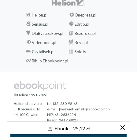
Helion.pl
Onepress.pl
Sensus.pl
Editio.pl
DlaBystrzakow.pl
Bezdroza.pl
Videopoint.pl
Beya.pl
Czytalisek.pl
Sploty
Biblio.Ebookpoint.pl
© Helion 1991-2026
Helion.pl sp. z o.o.
tel. (32) 230-98-63
ul. Kościuszki 1c
e-mail:
[wyświetl email]@ebookpoint.pl
44-100 Gliwice
NIP: 6312636254
Regon: 241989027
Ebook
25,12 zł
Designed with ♥ by
Tonik.pl