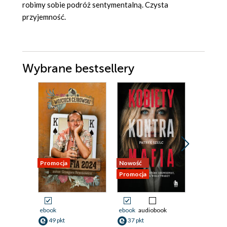
robimy sobie podróż sentymentalną. Czysta
przyjemność.
Wybrane bestsellery
Promocja
Nowość
Nowość
Promocja
Promocja
ebook
ebook
audiobook
ebook
49 pkt
37 pkt
38 pkt