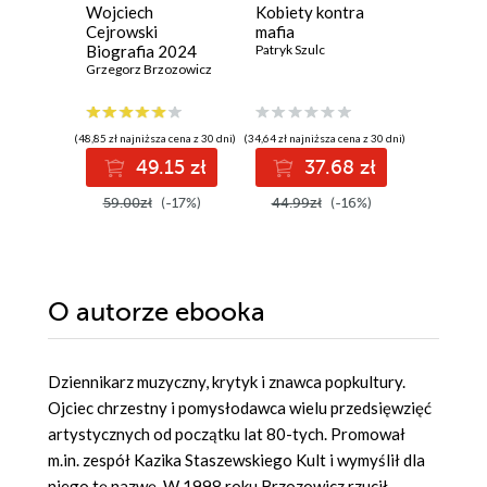
Wojciech
Kobiety kontra
Jak naka
Cejrowski
mafia
Historia 
Biografia 2024
Patryk Szulc
przyszło
Grzegorz Brzozowicz
zywnosc
Vaclav Smi
(48,85 zł najniższa cena z 30 dni)
(34,64 zł najniższa cena z 30 dni)
(33,10 zł najni
49.15 zł
37.68 zł
3
59.00zł
(-17%)
44.99zł
(-16%)
42.99z
O autorze
ebooka
Dziennikarz muzyczny, krytyk i znawca popkultury.
Ojciec chrzestny i pomysłodawca wielu przedsięwzięć
artystycznych od początku lat 80-tych. Promował
m.in. zespół Kazika Staszewskiego Kult i wymyślił dla
niego tę nazwę. W 1998 roku Brzozowicz rzucił