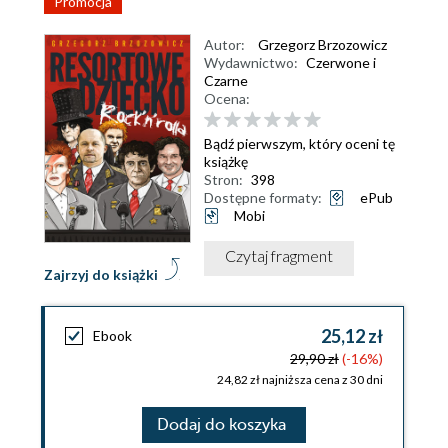
Promocja
Autor:
Grzegorz Brzozowicz
Wydawnictwo:
Czerwone i
Czarne
Ocena:
Bądź pierwszym, który oceni tę
książkę
Stron:
398
Dostępne formaty:
ePub
Mobi
Czytaj fragment
Zajrzyj do książki
25,12 zł
Ebook
29,90 zł
(-16%)
24,82 zł najniższa cena z 30 dni
Dodaj do koszyka