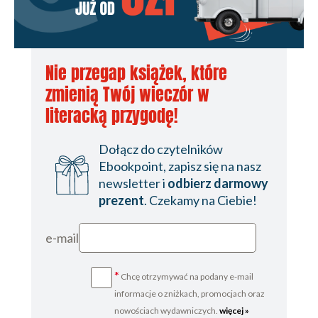
Nie przegap książek, które
zmienią Twój wieczór w
literacką przygodę!
Dołącz do czytelników
Ebookpoint, zapisz się na nasz
newsletter i
odbierz darmowy
prezent
. Czekamy na Ciebie!
e-mail
*
Chcę otrzymywać na podany e-mail
informacje o zniżkach, promocjach oraz
nowościach wydawniczych.
więcej »