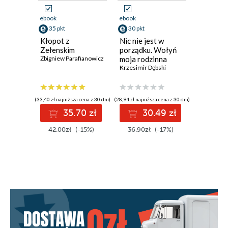
ebook
ebook
ebook
35 pkt
30 pkt
31 pkt
Kłopot z
Nic nie jest w
Polska n
Zełenskim
porządku. Wołyń
Zbigniew P
Zbigniew Parafianowicz
moja rodzinna
historia
Krzesimir Dębski
(33,40 zł najniższa cena z 30 dni)
(28,94 zł najniższa cena z 30 dni)
(29,75 zł najni
35.70 zł
30.49 zł
3
42.00zł
(-15%)
36.90zł
(-17%)
36.90z