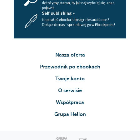
dołożymy starań, by jak najszybciej się u nas
pojawił.
Self publishing »
Napisałeś ebooka lub nagrałeś audibook?
Dołącz do nas i sprzedawaj go w Ebookpoint!
Nasza oferta
Przewodnik po ebookach
Twoje konto
O serwisie
Współpraca
Grupa Helion