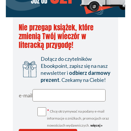
Nie przegap książek, które
zmienią Twój wieczór w
literacką przygodę!
Dołącz do czytelników
Ebookpoint, zapisz się na nasz
newsletter i
odbierz darmowy
prezent
. Czekamy na Ciebie!
e-mail
*
Chcę otrzymywać na podany e-mail
informacje o zniżkach, promocjach oraz
nowościach wydawniczych.
więcej »