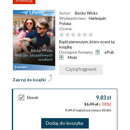
Promocja
Autor:
Becky Wicks
Wydawnictwo:
Harlequin
Polska
Ocena:
Bądź pierwszym, który oceni tę
książkę
Dostępne formaty:
ePub
Mobi
Czytaj fragment
Zajrzyj do książki
9,83 zł
Ebook
11,99 zł
(-18%)
9,09 zł najniższa cena z 30 dni
Dodaj do koszyka