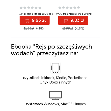
(9,54 zł najniższa cena z 30 dni)
(9,39 zł najniższa cena z 30 dni)
(9,09 zł najniż
9.83 zł
9.83 zł
9
11.99zł
(-18%)
11.99zł
(-18%)
11.99z
Ebooka
"Rejs po szczęśliwych
wodach"
przeczytasz na:
czytnikach Inkbook, Kindle, Pocketbook,
Onyx Boox i innych
systemach Windows, MacOS i innych