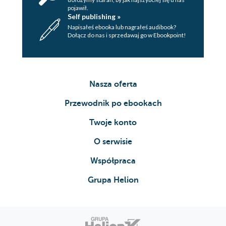
pojawił.
Self publishing »
Napisałeś ebooka lub nagrałeś audibook?
Dołącz do nas i sprzedawaj go w Ebookpoint!
Nasza oferta
Przewodnik po ebookach
Twoje konto
O serwisie
Współpraca
Grupa Helion