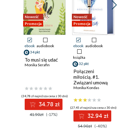
Nowość
Nowość
Nowość
Promocja
Promocja
Promocja
ebook
audiobook
ebook
audiobook
ebook
34 pkt
38 pkt
książka
To musi się udać
Dwie ksi
32 pkt
Monika Serafin
jedna mi
Ali Brady
Połączeni
miłością. #1.
Związani umową
Monika Kondas
(34,78 zł najniższa cena z 30 dni)
(38,49 zł najni
34.78 zł
3
(27,45 zł najniższa cena z 30 dni)
41.90zł
(-17%)
49.99z
32.94 zł
54.90zł
(-40%)