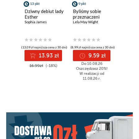
ROZDZIAŁ CZTERNASTY
13 pkt
9 pkt
9 pkt
Dziwny debiut lady
Byliśmy sobie
Kręte śc
ROZDZIAŁ PIĘTNASTY
Esther
przeznaczeni
miłości
Sophia James
Lela May Wight
Heidi Rice
ROZDZIAŁ SZESNASTY
ROZDZIAŁ SIEDEMNASTY
ROZDZIAŁ OSIEMNASTY
(13,09 zł najniższa cena z 30 dni)
(8,99 zł najniższa cena z 30 dni)
(8,99 zł najniż
13.93 zł
9.59 zł
9
ROZDZIAŁ DZIEWIĘTNASTY
Do 10.08.26
16.99zł
(-18%)
11.99z
ROZDZIAŁ DWUDZIESTY
Oszczędzasz 20%!
W realizacji od
11.08.26 r.
ROZDZIAŁ DWUDZIESTY PIERWSZY