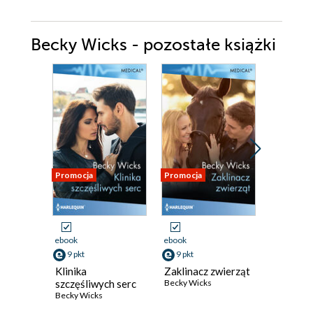
Becky Wicks - pozostałe książki
Promocja
Promocja
Promocja
ebook
ebook
ebook
9 pkt
9 pkt
9 pkt
Klinika
Zaklinacz zwierząt
Ucieczka
szczęśliwych serc
Becky Wicks
Becky Wic
Becky Wicks