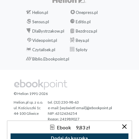
Helion.pl
Onepress.pl
Sensus.pl
Editio.pl
DlaBystrzakow.pl
Bezdroza.pl
Videopoint.pl
Beya.pl
Czytalisek.pl
Sploty
Biblio.Ebookpoint.pl
© Helion 1991-2026
Helion.pl sp. z o.o.
tel. (32) 230-98-63
ul. Kościuszki 1c
e-mail:
[wyświetl email]@ebookpoint.pl
44-100 Gliwice
NIP: 6312636254
Regon: 241989027
Ebook
9,83 zł
Designed with ♥ by
Tonik.pl
Dodaj do koszyka