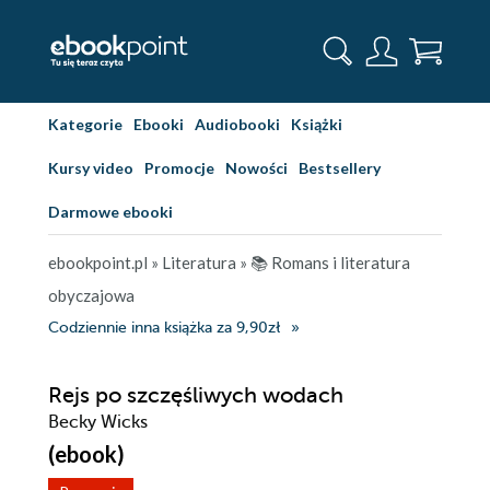
Kategorie
Ebooki
Audiobooki
Książki
Kursy video
Promocje
Nowości
Bestsellery
Darmowe ebooki
ebookpoint.pl
»
Literatura
»
📚 Romans i literatura
obyczajowa
Codziennie inna książka za 9,90zł
Rejs po szczęśliwych wodach
Becky Wicks
(ebook)