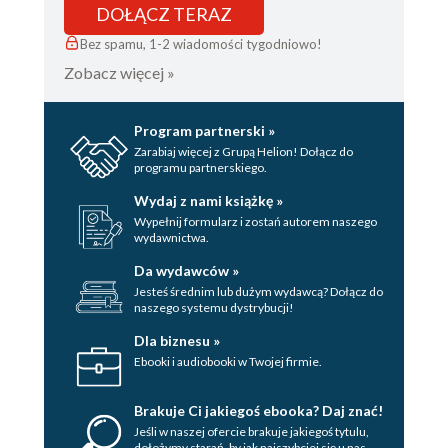
DOŁĄCZ TERAZ
Bez spamu, 1-2 wiadomości tygodniowo!
Zobacz więcej »
Program partnerski »
Zarabiaj więcej z Grupą Helion! Dołącz do
programu partnerskiego.
Wydaj z nami książkę »
Wypełnij formularz i zostań autorem naszego
wydawnictwa.
Da wydawców »
Jesteś średnim lub dużym wydawcą? Dołącz do
naszego systemu dystrybucji!
Dla biznesu »
Ebooki i audiobooki w Twojej firmie.
Brakuje Ci jakiegoś ebooka? Daj znać!
Jeśli w naszej ofercie brakuje jakiegoś tytulu,
dołożymy starań, by jak najszybciej się u nas