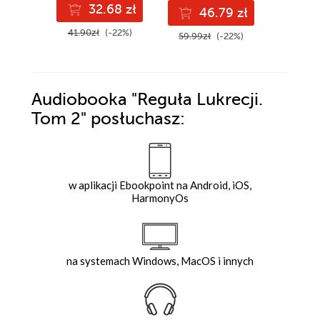
32.68 zł
4
46.79 zł
41.90zł
(-22%)
49.99z
59.99zł
(-22%)
Audiobooka
"Reguła Lukrecji.
Tom 2"
posłuchasz:
w aplikacji Ebookpoint na Android, iOS,
HarmonyOs
na systemach Windows, MacOS i innych