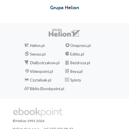
Grupa Helion
Helion.pl
Onepress.pl
Sensus.pl
Editio.pl
DlaBystrzakow.pl
Bezdroza.pl
Videopoint.pl
Beya.pl
Czytalisek.pl
Sploty
Biblio.Ebookpoint.pl
© Helion 1991-2026
Helion.pl sp. z o.o.
tel. (32) 230-98-63