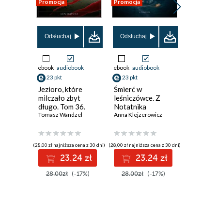
Promocja
Promocja
Promocja
Odsłuchaj
Odsłuchaj
ebook
audiobook
ebook
audiobook
ebook
23 pkt
23 pkt
38 pkt
Jezioro, które
Śmierć w
Ania z Z
milczało zbyt
leśniczówce. Z
Góry
długo. Tom 36.
Notatnika
Tomasz W
Komisarz Oczko
Tomasz Wandzel
Podcastera
Anna Klejzerowicz
Kryminalnego.
Tom 3
(28,00 zł najniższa cena z 30 dni)
(28,00 zł najniższa cena z 30 dni)
(46,00 zł najni
23.24 zł
23.24 zł
3
28.00zł
(-17%)
28.00zł
(-17%)
46.00z