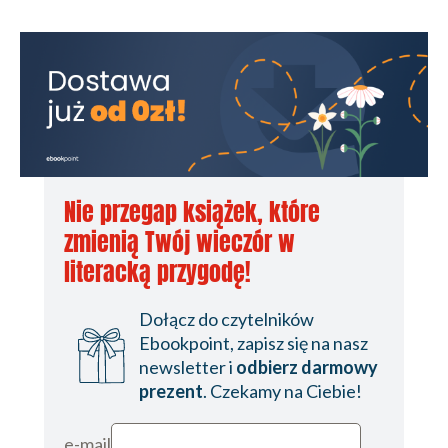
Nie przegap książek, które
zmienią Twój wieczór w
literacką przygodę!
Dołącz do czytelników
Ebookpoint, zapisz się na nasz
newsletter i
odbierz darmowy
prezent
. Czekamy na Ciebie!
e-mail