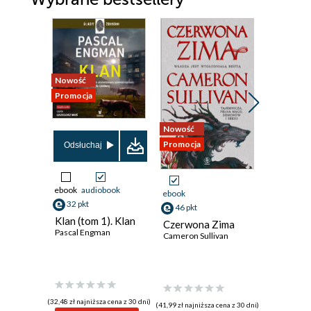
Nowość
Nowość
Promocja
Promocja
Nowość
Promocja
Odsłuchaj
Odsłuch
ebook
audiobook
ebook
aud
ebook
32 pkt
41 pkt
46 pkt
Klan (tom 1). Klan
Ktoś był
Czerwona Zima
Pascal Engman
nami
Cameron Sullivan
Daniel Hur
(32,48 zł najniższa cena z 30 dni)
(49,99 zł najni
(41,99 zł najniższa cena z 30 dni)