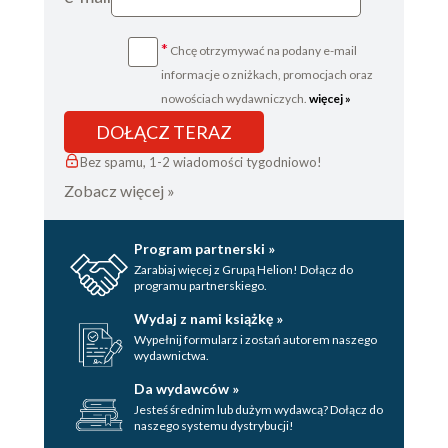
*
Chcę otrzymywać na podany e-mail
informacje o zniżkach, promocjach oraz
nowościach wydawniczych.
więcej »
DOŁĄCZ TERAZ
Bez spamu, 1-2 wiadomości tygodniowo!
Zobacz więcej »
Program partnerski »
Zarabiaj więcej z Grupą Helion! Dołącz do
programu partnerskiego.
Wydaj z nami książkę »
Wypełnij formularz i zostań autorem naszego
wydawnictwa.
Da wydawców »
Jesteś średnim lub dużym wydawcą? Dołącz do
naszego systemu dystrybucji!