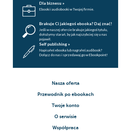
Dla biznesu »
Ebooki i audiobooki w Twojej firmie.
Brakuje Ci jakiegoś ebooka? Daj znać!
Jeśli w naszej ofercie brakuje jakiegoś tytulu,
dołożymy starań, by jak najszybciej się u nas
pojawił.
Self publishing »
Napisałeś ebooka lub nagrałeś audibook?
Dołącz do nas i sprzedawaj go w Ebookpoint!
Nasza oferta
Przewodnik po ebookach
Twoje konto
O serwisie
Współpraca