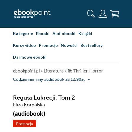
Kategorie
Ebooki
Audiobooki
Książki
Kursy video
Promocje
Nowości
Bestsellery
Darmowe ebooki
ebookpoint.pl
»
Literatura
»
📚 Thriller, Horror
Codziennie inny audiobook za 12,90zł
Reguła Lukrecji. Tom 2
Eliza Korpalska
(audiobook)
Promocja