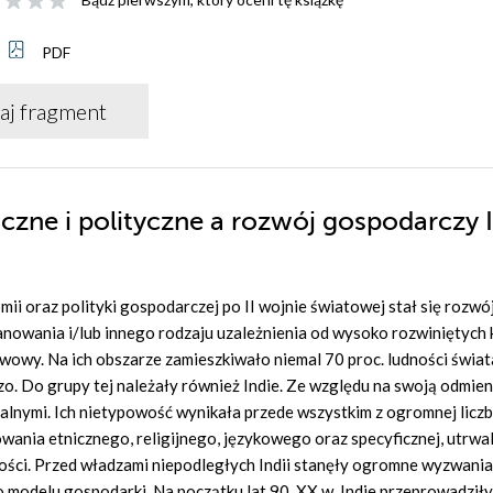
PDF
aj fragment
zne i polityczne a rozwój gospodarczy I
ii oraz polityki gospodarczej po II wojnie światowej stał się rozwó
anowania i/lub innego rodzaju uzależnienia od wysoko rozwiniętych
wowy. Na ich obszarze zamieszkiwało niemal 70 proc. ludności świat
o. Do grupy tej należały również Indie. Ze względu na swoją odmie
lnymi. Ich nietypowość wynikała przede wszystkim z ogromnej licz
wania etnicznego, religijnego, językowego oraz specyficznej, utrwa
rtości. Przed władzami niepodległych Indii stanęły ogromne wyzwania
odelu gospodarki. Na początku lat 90. XX w. Indie przeprowadziły