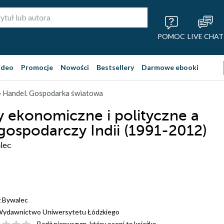
POMOC
LIVE CHAT
ideo
Promocje
Nowości
Bestsellery
Darmowe ebooki
 Handel. Gospodarka światowa
 ekonomiczne i polityczne a
gospodarczy Indii (1991-2012)
lec
 Bywalec
ydawnictwo Uniwersytetu Łódzkiego
Bądź pierwszym, który oceni tę książkę