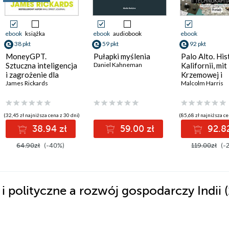
ebook
książka
ebook
audiobook
ebook
38 pkt
59 pkt
92 pkt
MoneyGPT.
Pułapki myślenia
Palo Alto. His
Sztuczna inteligencja
Daniel Kahneman
Kalifornii, mit
i zagrożenie dla
Krzemowej i
globalnej ekonomii
James Rickards
,
Tomasz Kamiński
,
Dominik Mierzejewski
,
Michał Słowikowski
technokapital
Malcolm Harris
(32,45 zł najniższa cena z 30 dni)
(85,68 zł najniższa ce
38.94 zł
59.00 zł
92.82
64.90zł
(-40%)
119.00zł
(-
 polityczne a rozwój gospodarczy Indii 