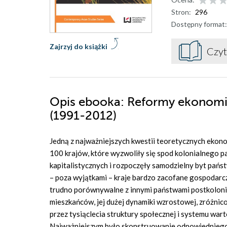
Stron:
296
Dostępny format:
Zajrzyj do książki
Czyt
Opis
ebooka
: Reformy ekonomic
(1991-2012)
Jedną z najważniejszych kwestii teoretycznych ekonom
100 krajów, które wyzwoliły się spod kolonialnego p
kapitalistycznych i rozpoczęły samodzielny byt państ
– poza wyjątkami – kraje bardzo zacofane gospodarcz
trudno porównywalne z innymi państwami postkolonia
mieszkańców, jej dużej dynamiki wzrostowej, zróżnico
przez tysiąclecia struktury społecznej i systemu wa
Najważniejszym było skonstruowanie odpowiedniego m