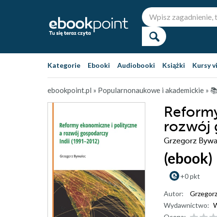
Kategorie
Ebooki
Audiobooki
Książki
Kursy v
ebookpoint.pl
»
Popularnonaukowe i akademickie
»

Reformy
rozwój 
Grzegorz Bywa
(ebook)
+0 pkt
Autor:
Grzegorz
Wydawnictwo:
W
Ocena: