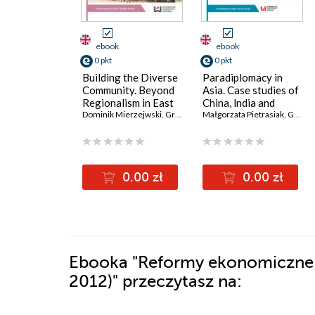
ebook
ebook
0 pkt
0 pkt
Building the Diverse
Paradiplomacy in
Community. Beyond
Asia. Case studies of
Regionalism in East
China, lndia and
Asia
Dominik Mierzejwski
,
Grzegorz Bywalec
Russia
Małgorzata Pietrasiak
,
Grzegorz Bywalec
0.00 zł
0.00 zł
Ebooka
"Reformy ekonomiczne i
2012)"
przeczytasz na: