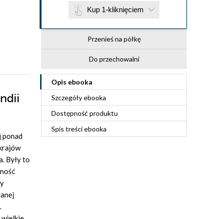
Kup 1-kliknięciem
Przenieś na półkę
Do przechowalni
Opis
ebooka
ndii
Szczegóły
ebooka
Dostępność produktu
Spis treści
ebooka
j ponad
 krajów
a. Były to
nność
by
lanej
.
 wielkie