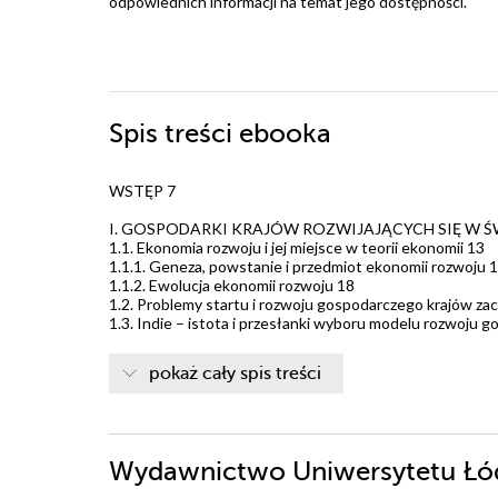
odpowiednich informacji na temat jego dostępności.
Spis treści
ebooka
WSTĘP 7
I. GOSPODARKI KRAJÓW ROZWIJAJĄCYCH SIĘ W 
1.1. Ekonomia rozwoju i jej miejsce w teorii ekonomii 13
1.1.1. Geneza, powstanie i przedmiot ekonomii rozwoju 
1.1.2. Ewolucja ekonomii rozwoju 18
1.2. Problemy startu i rozwoju gospodarczego krajów za
1.3. Indie – istota i przesłanki wyboru modelu rozwoju 
II. INDIE W LATACH 1947–1991. USTRÓJ POLITYC
pokaż cały spis treści
2.1. Powstanie niepodległego państwa oraz jego ustrój po
2.2. Kierunki i determinanty przemian ustroju polityczne
2.2.1. Lata 1950–1984 – monopolizacja i centralizacja życ
2.2.2. Lata 1985–1991 – polaryzacja i próby decentralizac
2.3. Demografia i problemy społeczno-kulturowe 60
Wydawnictwo Uniwersytetu Łódz
2.3.1. Przemiany demograficzne 60
2.3.2. Problemy etniczne i religijne 66