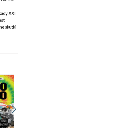
kady XXI
est
ne skutki
Promocja
Prom