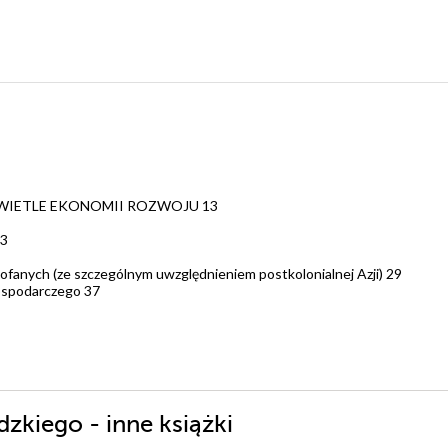
ŚWIETLE EKONOMII ROZWOJU 13
13
cofanych (ze szczególnym uwzględnieniem postkolonialnej Azji) 29
gospodarczego 37
ZNY, SPOŁECZEŃSTWO I GOSPODARKA 43
lityczny i terytorialny 43
go 48
ia politycznego 50
ji życia politycznego 57
kiego - inne książki