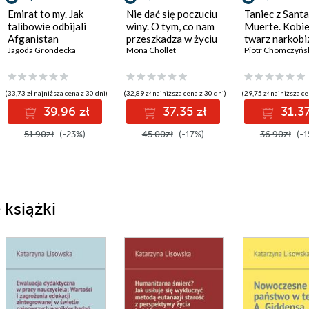
Emirat to my. Jak
Nie dać się poczuciu
Taniec z Santa
talibowie odbijali
winy. O tym, co nam
Muerte. Kobi
Afganistan
przeszkadza w życiu
twarz narkobi
Jagoda Grondecka
Mona Chollet
Piotr Chomczyńs
(33,73 zł najniższa cena z 30 dni)
(32,89 zł najniższa cena z 30 dni)
(29,75 zł najniższa ce
39.96 zł
37.35 zł
31.37
51.90zł
(-23%)
45.00zł
(-17%)
36.90zł
(-1
 książki