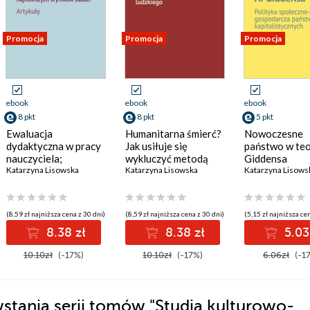
Promocja
Promocja
Promocja
ebook
ebook
ebook
8 pkt
8 pkt
5 pkt
Ewaluacja
Humanitarna śmierć?
Nowoczesne
dydaktyczna w pracy
Jak usiłuje się
państwo w teor
nauczyciela;
wykluczyć metodą
Giddensa
Wartości
Katarzyna Lisowska
eutanazji starość
Katarzyna Lisowska
Katarzyna Lisows
i zagrożenia edukacji
z perspektywy życia
zintegrowanej
ludzkiego
w świetle
(8,59 zł najniższa cena z 30 dni)
(8,59 zł najniższa cena z 30 dni)
(5,15 zł najniższa cen
najnowszych
8.38 zł
8.38 zł
5.03
wyników badań
10.10zł
(-17%)
10.10zł
(-17%)
6.06zł
(-1
stania serii tomów "Studia kulturowo-