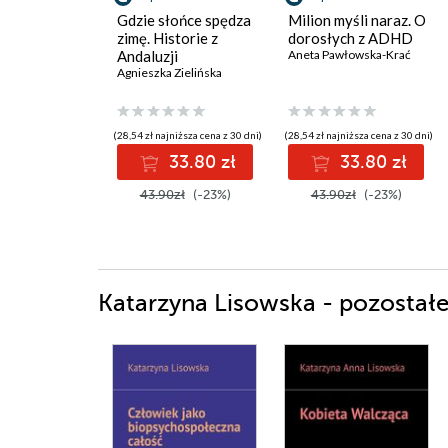
Gdzie słońce spędza
Milion myśli naraz. O
zimę. Historie z
dorosłych z ADHD
Andaluzji
Aneta Pawłowska-Krać
Agnieszka Zielińska
(28,54 zł najniższa cena z 30 dni)
(28,54 zł najniższa cena z 30 dni)
33.80 zł
33.80 zł
43.90zł
(-23%)
43.90zł
(-23%)
Katarzyna Lisowska - pozostałe