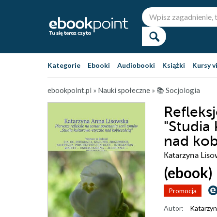
Kategorie
Ebooki
Audiobooki
Książki
Kursy v
ebookpoint.pl
»
Nauki społeczne
»
📚 Socjologia
Refleks
"Studia
nad kob
Katarzyna Liso
(ebook)
Promocja
Autor:
Katarzyn