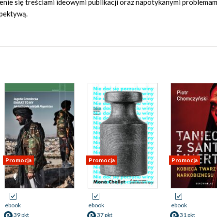
enie się treściami ideowymi publikacji oraz napotykanymi problemam
spektywą.
Promocja
Promocja
Promocja
ebook
ebook
ebook
39 pkt
37 pkt
31 pkt