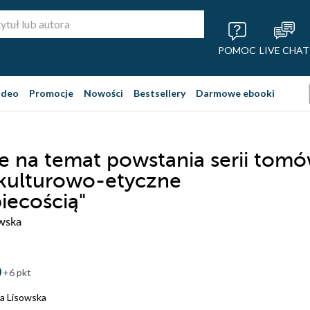
POMOC
LIVE CHAT
ideo
Promocje
Nowości
Bestsellery
Darmowe ebooki
je na temat powstania serii tom
 kulturowo-etyczne
iecością"
wska
+6 pkt
a Lisowska