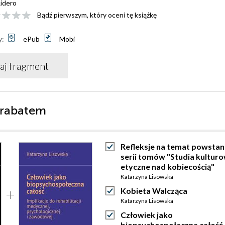
idero
Bądź pierwszym, który oceni tę książkę
y:
ePub
Mobi
aj fragment
 rabatem
Refleksje na temat powstan
serii tomów "Studia kultur
etyczne nad kobiecością"
Katarzyna Lisowska
Kobieta Walcząca
Katarzyna Lisowska
Człowiek jako
biopsychospołeczna całość 