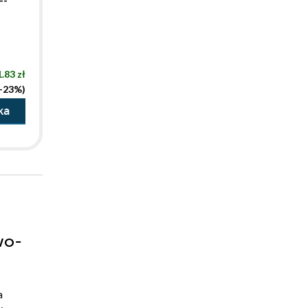
.83 zł
(-23%)
ka
wo-
a