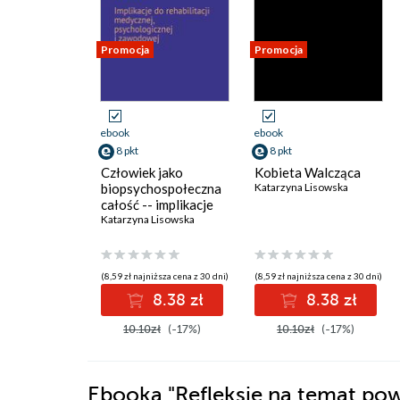
Promocja
Promocja
ebook
ebook
8 pkt
8 pkt
Człowiek jako
Kobieta Walcząca
biopsychospołeczna
Katarzyna Lisowska
całość -- implikacje
do rehabilitacji
Katarzyna Lisowska
medycznej,
psychologicznej
i zawodowej
(8,59 zł najniższa cena z 30 dni)
(8,59 zł najniższa cena z 30 dni)
8.38 zł
8.38 zł
10.10zł
(-17%)
10.10zł
(-17%)
Ebooka
"Refleksje na temat pow