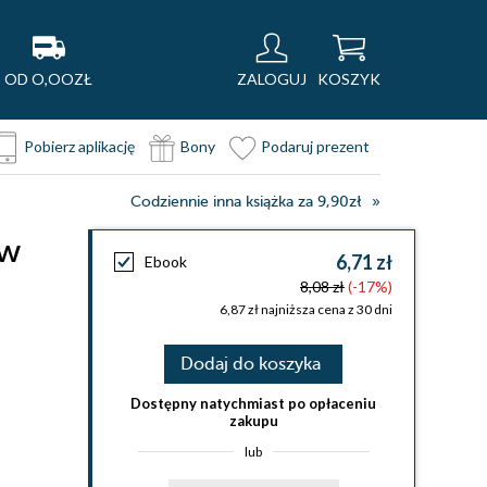
OD O,OOZŁ
ZALOGUJ
KOSZYK
Pobierz aplikację
Bony
Podaruj prezent
Codziennie inna książka za 9,90zł
ów
6,71 zł
Ebook
8,08 zł
(-17%)
6,87 zł najniższa cena z 30 dni
Dodaj do koszyka
Dostępny natychmiast po opłaceniu
zakupu
lub