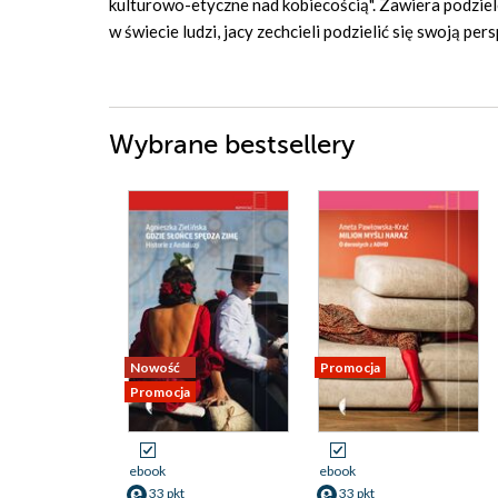
kulturowo-etyczne nad kobiecością". Zawiera podziel
w świecie ludzi, jacy zechcieli podzielić się swoją per
Wybrane bestsellery
Nowość
Promocja
Promocja
ebook
ebook
33 pkt
33 pkt