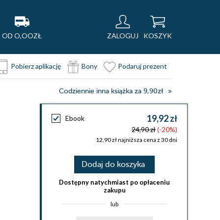
OD O,OOZŁ
ZALOGUJ
KOSZYK
Pobierz aplikację
Bony
Podaruj prezent
Codziennie inna książka za 9,90zł
19,92 zł
Ebook
24,90 zł
(-20%)
12,90 zł najniższa cena z 30 dni
Dodaj do koszyka
Dostępny natychmiast po opłaceniu
zakupu
lub