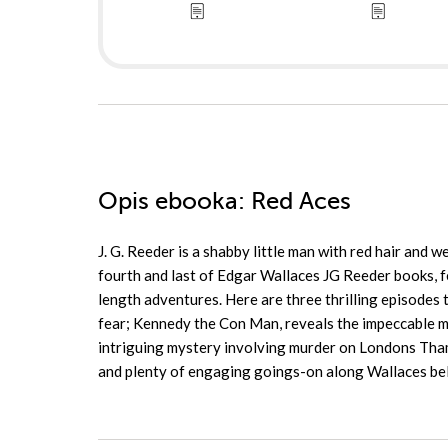
Opis
ebooka
: Red Aces
J. G. Reeder is a shabby little man with red hair and 
fourth and last of Edgar Wallaces JG Reeder books, fe
length adventures. Here are three thrilling episodes
fear; Kennedy the Con Man, reveals the impeccable ma
intriguing mystery involving murder on Londons Tham
and plenty of engaging goings-on along Wallaces b