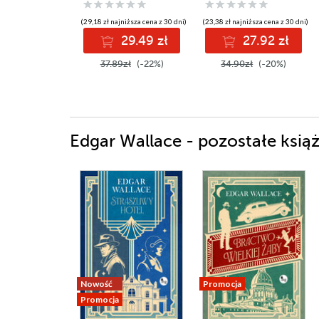
(29,18 zł najniższa cena z 30 dni)
(23,38 zł najniższa cena z 30 dni)
29.49 zł
27.92 zł
37.89zł
(-22%)
34.90zł
(-20%)
Edgar Wallace - pozostałe książ
Nowość
Promocja
Promocja