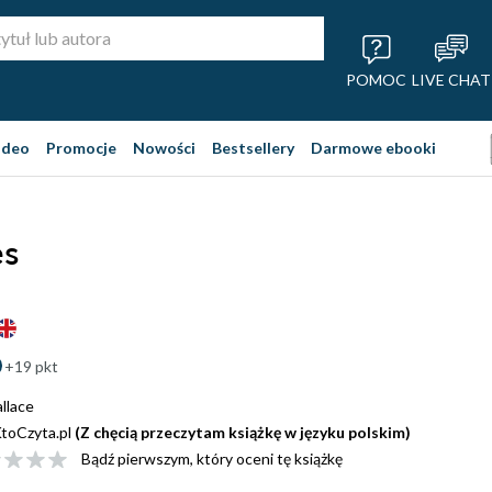
POMOC
LIVE CHAT
ideo
Promocje
Nowości
Bestsellery
Darmowe ebooki
es
+19 pkt
llace
toCzyta.pl
(Z chęcią przeczytam książkę w języku polskim)
Bądź pierwszym, który oceni tę książkę