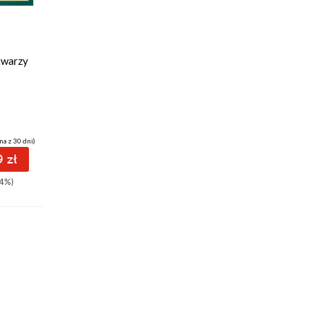
twarzy
na z 30 dni)
 zł
4%)