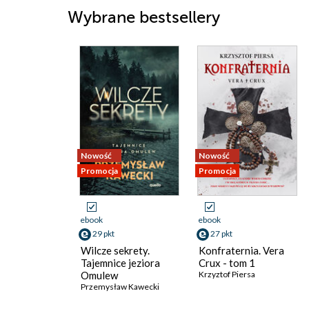
Wybrane bestsellery
Nowość
Nowość
Promocja
Promocja
ebook
ebook
29 pkt
27 pkt
Wilcze sekrety.
Konfraternia. Vera
Tajemnice jeziora
Crux - tom 1
Omulew
Krzyztof Piersa
Przemysław Kawecki