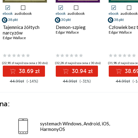
ebook
audiobook
ebook
audiobook
ebook
audiobook
38 pkt
30 pkt
38 pkt
Tajemnica żółtych
Demon-szpieg
Człowiek bez 
narcyzów
Edgar Wallace
Edgar Wallace
Edgar Wallace
(22,90 zł najniższa cena z 30 dni)
(32,28 zł najniższa cena z 30 dni)
(31,98 zł najniższa ce
38.69 zł
30.94 zł
38.69
44.99zł
(-14%)
44.99zł
(-31%)
44.99zł
(-1
na:
systemach Windows, Android, iOS,
HarmonyOS