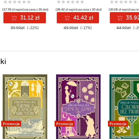
(27,93 zł najniższa cena z 30 dni)
(38,42 zł najniższa cena z 30 dni)
(30,08 zł najniższa ce
31.12 zł
41.42 zł
35.92
39.90zł
(-22%)
49.90zł
(-17%)
44.90zł
(-2
ki
Promocja
Promocja
Promocja