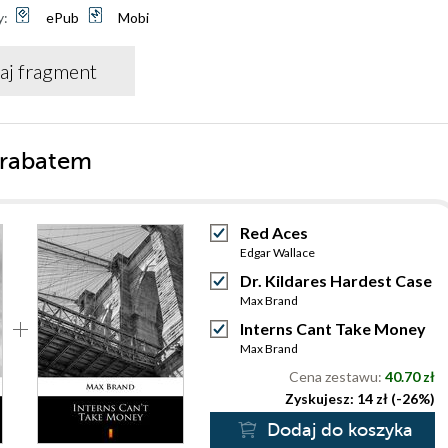
y:
ePub
Mobi
aj fragment
 rabatem
Red Aces
Edgar Wallace
Dr. Kildares Hardest Case
Max Brand
Interns Cant Take Money
Max Brand
Cena zestawu:
40.70 zł
Zyskujesz: 14 zł (-26%)
Dodaj do koszyka