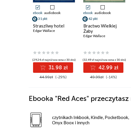
ebook
audiobook
ebook
audiobook
31 pkt
42 pkt
Straszliwy hotel
Bractwo Wielkiej
Edgar Wallace
Żaby
Edgar Wallace
(29,24 zł najniższa cena z 30 dni)
(32,49 zł najniższa cena z 30 dni)
31.98 zł
42.99 zł
44.99zł
(-29%)
49.99zł
(-14%)
Ebooka
"Red Aces"
przeczytasz 
czytnikach Inkbook, Kindle, Pocketbook,
Onyx Boox i innych