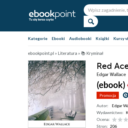
Kategorie
Ebooki
Audiobooki
Książki
Kursy v
ebookpoint.pl
»
Literatura
»
📚 Kryminał
Red Ac
Edgar Wallace
(ebook)
Promocja
Autor:
Edgar Wa
Wydawnictwo:
K
Ocena:
Stron:
206