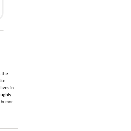
s the
tte-
lives in
oughly
f humor