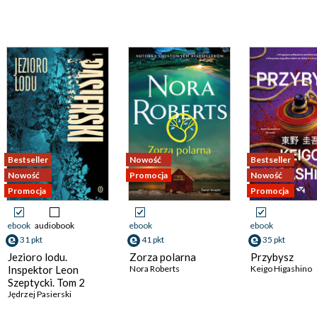
Bestseller
Nowość
Bestseller
Nowość
Promocja
Nowość
Promocja
Promocja
ebook
audiobook
ebook
ebook
31 pkt
41 pkt
35 pkt
Jezioro lodu.
Zorza polarna
Przybysz
Inspektor Leon
Nora Roberts
Keigo Higashino
Szeptycki. Tom 2
Jędrzej Pasierski