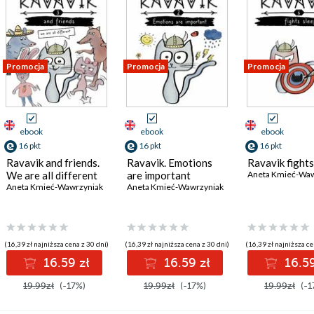
Promocja
Promocja
Promocja
ebook
ebook
ebook
16 pkt
16 pkt
16 pkt
Ravavik and friends.
Ravavik. Emotions
Ravavik fights
We are all different
are important
Aneta Kmieć-Waw
Aneta Kmieć-Wawrzyniak
Aneta Kmieć-Wawrzyniak
(16,39 zł najniższa cena z 30 dni)
(16,39 zł najniższa cena z 30 dni)
(16,39 zł najniższa ce
16.59 zł
16.59 zł
16.59
19.99zł
(-17%)
19.99zł
(-17%)
19.99zł
(-1