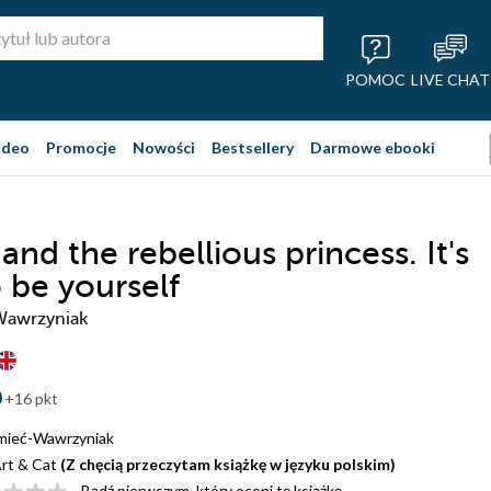
POMOC
LIVE CHAT
ideo
Promocje
Nowości
Bestsellery
Darmowe ebooki
and the rebellious princess. It's
 be yourself
Wawrzyniak
+16 pkt
mieć-Wawrzyniak
rt & Cat
(Z chęcią przeczytam książkę w języku polskim)
Bądź pierwszym, który oceni tę książkę