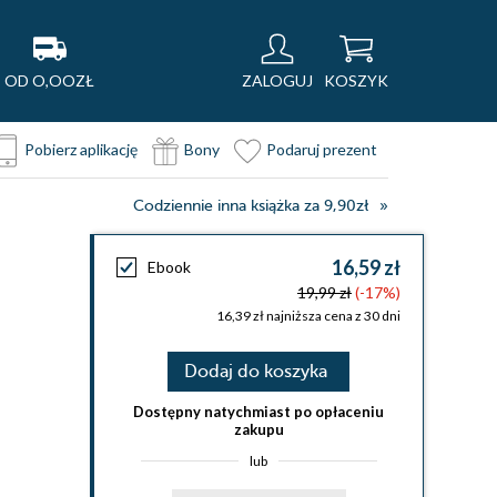
OD O,OOZŁ
ZALOGUJ
KOSZYK
Pobierz aplikację
Bony
Podaruj prezent
Codziennie inna książka za 9,90zł
16,59 zł
Ebook
19,99 zł
(-17%)
16,39 zł najniższa cena z 30 dni
Dodaj do koszyka
Dostępny natychmiast po opłaceniu
zakupu
lub