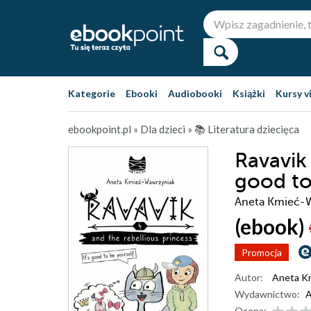
Kategorie
Ebooki
Audiobooki
Książki
Kursy v
ebookpoint.pl
»
Dla dzieci
»
📚 Literatura dziecięca
Ravavik 
good to
Aneta Kmieć-
(ebook)
Promocja
Autor:
Aneta K
Wydawnictwo:
A
Ocena: