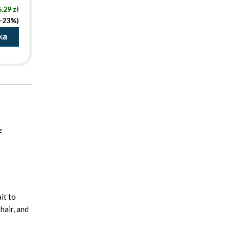
.29 zł
(-23%)
ka
f
it to
 hair, and