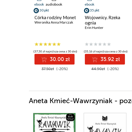
ebook
audiobook
ebook
30 pkt
35 pkt
Córka rodziny Monet
Wojownicy. Rzeka
Weronika Anna Marczak
ognia
Erin Hunter
(37,50 zł najniższa cena z 30 dni)
(35,16 zł najniższa cena z 30 dni)
30.00 zł
35.92 zł
37.50zł
(-20%)
44.90zł
(-20%)
Aneta Kmieć-Wawrzyniak - pozo