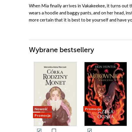
When Mia finally arrives in Vakakeekee, it turns out t
wears a hoodie and baggy pants, and on her head, inst
more certain that it is best to be yourself and have 
Wybrane bestsellery
Nowość
Promocja
Promocja