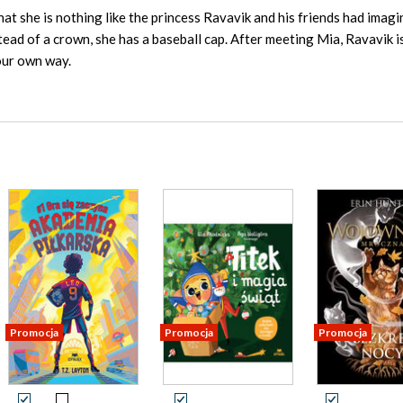
hat she is nothing like the princess Ravavik and his friends had imagi
ead of a crown, she has a baseball cap. After meeting Mia, Ravavik i
your own way.
Promocja
Promocja
Promocja