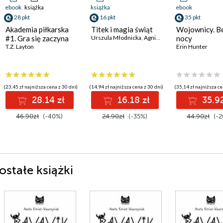
ebook
książka
książka
ebook
28 pkt
16 pkt
35 pkt
Akademia piłkarska
Titek i magia świąt
Wojownicy. B
#1. Gra się zaczyna
Urszula Młodnicka
,
Agnieszka Waligóra
nocy
T.Z. Layton
Erin Hunter
(23,45 zł najniższa cena z 30 dni)
(14,94 zł najniższa cena z 30 dni)
(35,14 zł najniższa ce
28.14 zł
16.18 zł
35.92
46.90zł
(-40%)
24.90zł
(-35%)
44.90zł
(-2
stałe książki