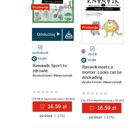
Promocja
Promocja
Odsłuchaj
audiobook
ebook
16 pkt
16 pkt
Rawawik. Sport to
Ravavik meets a
zdrowie
monter. Looks can be
Aneta Kmieć-Wawrzyniak
misleading
Aneta Kmieć-Wawrzyniak
(19,99 zł najniższa cena z 30 dni)
(16,39 zł najniższa cena z 30 dni)
16.59 zł
16.59 zł
19.99zł
(-17%)
19.99zł
(-17%)