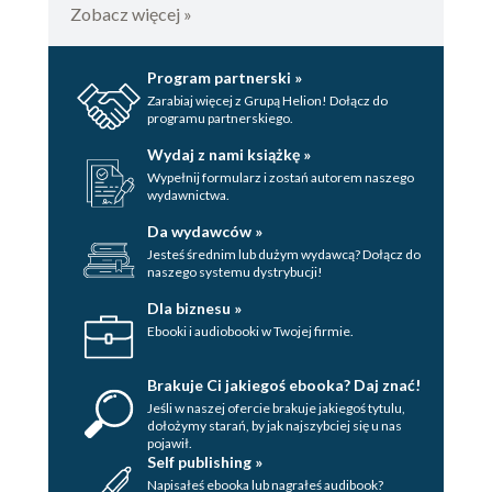
Zobacz więcej »
Program partnerski »
Zarabiaj więcej z Grupą Helion! Dołącz do
programu partnerskiego.
Wydaj z nami książkę »
Wypełnij formularz i zostań autorem naszego
wydawnictwa.
Da wydawców »
Jesteś średnim lub dużym wydawcą? Dołącz do
naszego systemu dystrybucji!
Dla biznesu »
Ebooki i audiobooki w Twojej firmie.
Brakuje Ci jakiegoś ebooka? Daj znać!
Jeśli w naszej ofercie brakuje jakiegoś tytulu,
dołożymy starań, by jak najszybciej się u nas
pojawił.
Self publishing »
Napisałeś ebooka lub nagrałeś audibook?