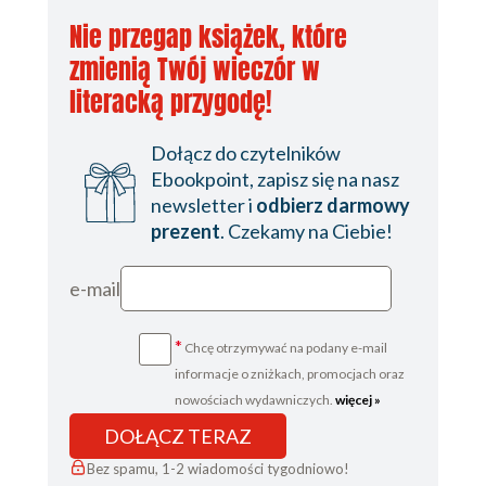
Nie przegap książek, które
zmienią Twój wieczór w
literacką przygodę!
Dołącz do czytelników
Ebookpoint, zapisz się na nasz
newsletter i
odbierz darmowy
prezent
. Czekamy na Ciebie!
e-mail
*
Chcę otrzymywać na podany e-mail
informacje o zniżkach, promocjach oraz
nowościach wydawniczych.
więcej »
DOŁĄCZ TERAZ
Bez spamu, 1-2 wiadomości tygodniowo!