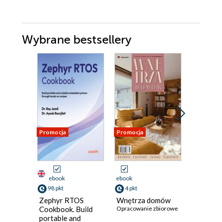
Wybrane bestsellery
Promocja
Promocja
Promocja
ebook
ebook
ebook
98 pkt
4 pkt
49 pkt
Zephyr RTOS
Wnętrza domów
LIGHT 
Cookbook. Build
Opracowanie zbiorowe
SPACE: 
portable and
Dialogue