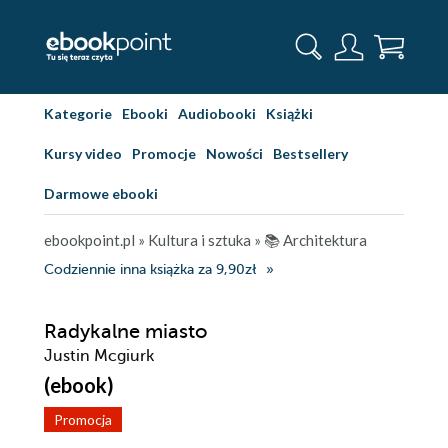
Kategorie
Ebooki
Audiobooki
Książki
Kursy video
Promocje
Nowości
Bestsellery
Darmowe ebooki
ebookpoint.pl
»
Kultura i sztuka
»
📚 Architektura
Codziennie inna książka za 9,90zł
Radykalne miasto
Justin Mcgiurk
(ebook)
Promocja