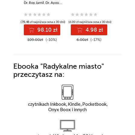
scalable embedded
Dr. Roy Jamil
,
Dr. Ayoub Bourjilat
Architec
systems through
hands-on recipes
(78,48 zł najniższa cena z 30 dni)
(6,00 zł najniższa cena z 30 dni)
(58,00 zł najni
98.10 zł
4.98 zł
4
109.00zł
(-10%)
6.00zł
(-17%)
58.00z
Ebooka
"Radykalne miasto"
przeczytasz na:
czytnikach Inkbook, Kindle, Pocketbook,
Onyx Boox i innych