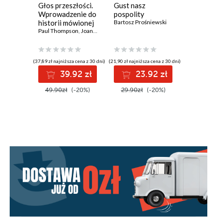
Głos przeszłości.
Gust nasz
Koszma
Zdjęcia
Wprowadzenie do
pospolity
partycyp
historii mówionej
Bartosz Prośniewski
Markus M
Przypisy
Paul Thompson
,
Joanna Bornat
O autorze
(37,89 zł najniższa cena z 30 dni)
(21,90 zł najniższa cena z 30 dni)
(24,90 zł najni
Publikacje Fundacji Bęc Zmiana
39.92 zł
23.92 zł
2
49.90zł
(-20%)
29.90zł
(-20%)
33.90z