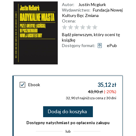
Autor:
Justin Mcgiurk
Wydawnictwo:
Fundacja Nowej
Kultury Bęc Zmiana
Ocena:
Bądź pierwszym, który oceni tę
książkę
Dostępny format:
ePub
35,12 zł
Ebook
43,90 zł
(-20%)
32,90 zł najniższa cena z 30 dni
Dodaj do koszyka
Dostępny natychmiast po opłaceniu zakupu
lub