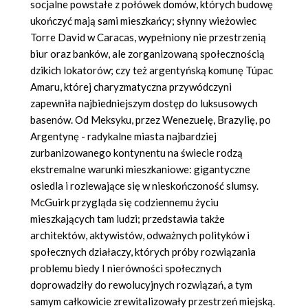
socjalne powstałe z połówek domów, których budowę
ukończyć mają sami mieszkańcy; słynny wieżowiec
Torre David w Caracas, wypełniony nie przestrzenią
biur oraz banków, ale zorganizowaną społecznością
dzikich lokatorów; czy też argentyńską komunę Túpac
Amaru, której charyzmatyczna przywódczyni
zapewniła najbiedniejszym dostęp do luksusowych
basenów. Od Meksyku, przez Wenezuelę, Brazylię, po
Argentynę - radykalne miasta najbardziej
zurbanizowanego kontynentu na świecie rodzą
ekstremalne warunki mieszkaniowe: gigantyczne
osiedla i rozlewające się w nieskończoność slumsy.
McGuirk przygląda się codziennemu życiu
mieszkających tam ludzi; przedstawia także
architektów, aktywistów, odważnych polityków i
społecznych działaczy, których próby rozwiązania
problemu biedy I nierówności społecznych
doprowadziły do rewolucyjnych rozwiązań, a tym
samym całkowicie zrewitalizowały przestrzeń miejską.