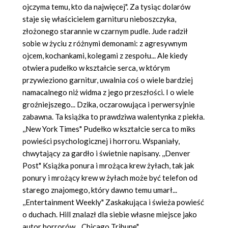
ojczyma temu, kto da najwięcej". Za tysiąc dolarów
staje się właścicielem garnituru nieboszczyka,
złożonego starannie w czarnym pudle. Jude radził
sobie w życiu z różnymi demonami: z agresywnym
ojcem, kochankami, kolegami z zespołu... Ale kiedy
otwiera pudełko w kształcie serca, w którym
przywieziono garnitur, uwalnia coś o wiele bardziej
namacalnego niż widma z jego przeszłości. I o wiele
groźniejszego... Dzika, oczarowująca i perwersyjnie
zabawna. Ta książka to prawdziwa walentynka z piekła.
,,New York Times" Pudełko w kształcie serca to miks
powieści psychologicznej i horroru. Wspaniały,
chwytający za gardło i świetnie napisany. ,,Denver
Post" Książka ponura i mrożąca krew żyłach, tak jak
ponury i mrożący krew w żyłach może być telefon od
starego znajomego, który dawno temu umarł...
,,Entertainment Weekly" Zaskakująca i świeża powieść
o duchach. Hill znalazł dla siebie własne miejsce jako
autor horrorów. ,,Chicago Tribune"