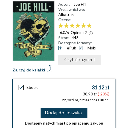
Autor:
Joe Hill
Wydawnictwo:
Albatros
Ocena:
6.0
/
6
Opinie:
2
Stron:
448
Dostępne formaty:
ePub
Mobi
Czytaj fragment
Zajrzyj do książki
31,12 zł
Ebook
38,90 zł
(-20%)
22,90 zł najniższa cena z 30 dni
Dodaj do koszyka
Dostępny natychmiast po opłaceniu zakupu