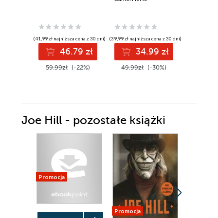
(41,99 zł najniższa cena z 30 dni)
(39,99 zł najniższa cena z 30 dni)
(23,99 zł najni
46.79 zł
34.99 zł
3
59.99zł
(-22%)
49.99zł
(-30%)
39.99z
Joe Hill - pozostałe książki
Promocja
Promocja
Promocja