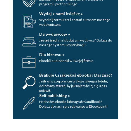
programu partnerskiego.
Wydaj z nami książkę »
Wypełnij formularz i zostań autorem naszego
wydawnictwa.
Da wydawców »
Jesteś średnim lub dużym wydawcą? Dołącz do
naszego systemu dystrybucji!
Dla biznesu »
Ebooki i audiobooki w Twojej firmie.
Brakuje Ci jakiegoś ebooka? Daj znać!
Jeśli w naszej ofercie brakuje jakiegoś tytulu,
dołożymy starań, by jak najszybciej się u nas
pojawił.
Self publishing »
Napisałeś ebooka lub nagrałeś audibook?
Dołącz do nas i sprzedawaj go w Ebookpoint!