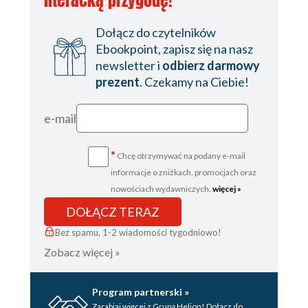
Dołącz do czytelników
Ebookpoint, zapisz się na nasz
newsletter i
odbierz darmowy
prezent
. Czekamy na Ciebie!
e-mail
*
Chcę otrzymywać na podany e-mail
informacje o zniżkach, promocjach oraz
nowościach wydawniczych.
więcej »
DOŁĄCZ TERAZ
Bez spamu, 1-2 wiadomości tygodniowo!
Zobacz więcej »
Program partnerski »
Zarabiaj więcej z Grupą Helion! Dołącz do