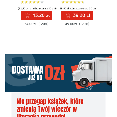
(31,90 zł najniższa cena z 30 dni)
(28,90 zł najniższa cena z 30 dni)
(35,49 zł najni
43.20 zł
39.20 zł
3
54.00zł
(-20%)
49.00zł
(-20%)
46.00z
Nie przegap książek, które
zmienią Twój wieczór w
literacką przygodę!