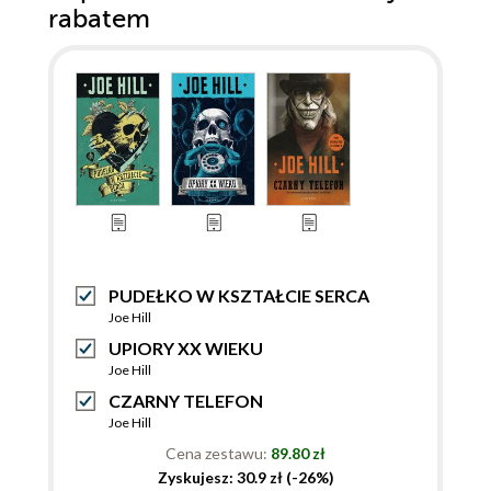
rabatem
PUDEŁKO W KSZTAŁCIE SERCA
Joe Hill
UPIORY XX WIEKU
Joe Hill
CZARNY TELEFON
Joe Hill
Cena zestawu:
89.80 zł
Zyskujesz: 30.9 zł (-26%)