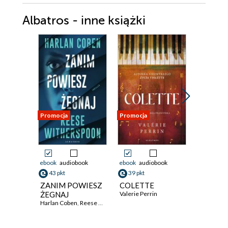
Albatros - inne książki
Promocja
Promocja
Promocja
ebook
audiobook
ebook
audiobook
ebook
aud
43 pkt
39 pkt
36 pkt
ZANIM POWIESZ
COLETTE
Morders
ŻEGNAJ
Valerie Perrin
kresu św
Harlan Coben
,
Reese Witherspoon
Stuart Tur