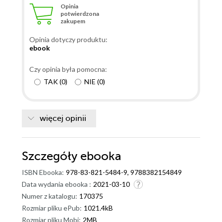
Opinia
potwierdzona
zakupem
Opinia dotyczy produktu:
ebook
Czy opinia była pomocna:
TAK
(
0
)
NIE
(
0
)
więcej opinii
Szczegóły
ebooka
ISBN Ebooka:
978-83-821-5484-9, 9788382154849
Data wydania ebooka :
2021-03-10
Numer z katalogu:
170375
Rozmiar pliku ePub:
1021.4kB
Rozmiar pliku Mobi:
2MB