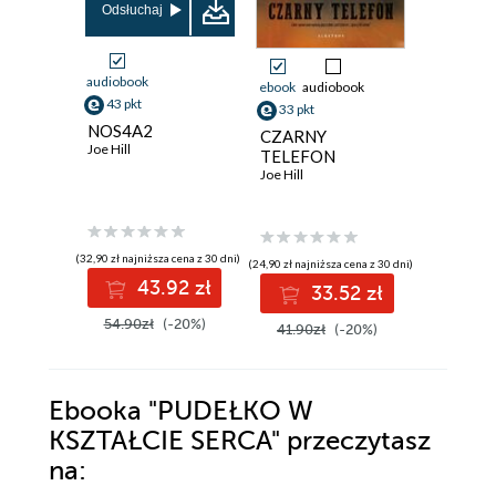
Odsłuchaj
audiobook
ebook
audiobook
ebook
aud
43 pkt
33 pkt
31 pkt
NOS4A2
CZARNY
UPIORY
Joe Hill
TELEFON
WIEKU
Joe Hill
Joe Hill
(32,90 zł najniższa cena z 30 dni)
(24,90 zł najniższa cena z 30 dni)
(23,90 zł najni
43.92 zł
33.52 zł
3
54.90zł
(-20%)
41.90zł
(-20%)
39.90z
Ebooka
"PUDEŁKO W
KSZTAŁCIE SERCA"
przeczytasz
na: