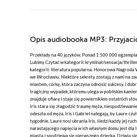
Opis
audiobooka MP3
: Przyjac
Przekłady na 40 języków. Ponad 1 500 000 egzemplarz
Lubimy Czytać w kategorii: kryminał/sensacja/thriller
kategorii: literatura popularna. Honorowa Nagroda
we Wrocławiu. Niektóre sekrety zostają z nami na za
miastem, córkę, która zaczyna odnosić sukcesy, i dobr
tragiczny wypadek, któremu ulega w pobliskim kamien
znajduje ofiarę i staje się powiernikiem ostatnich s
Iris stara się złagodzić traumę męża, niespodziewanie
odeszła od męża. Iris i Gabriel nalegają, by Laure czuła
tygodnie, Laure nosi ubrania Iris, śledzi każdy jej r
narastającego napięcia w ich własnym domu jest dla I
miasta i spodziewa się pierwszego dziecka. Dziwią się