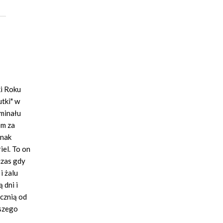
ki Roku
utki" w
minału
om za
dnak
iel. To on
czas gdy
i żalu
 dni i
ocznią od
kszego