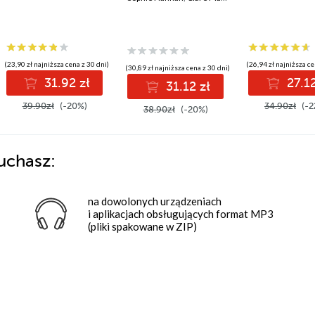
(23,90 zł najniższa cena z 30 dni)
(26,94 zł najniższa ce
(30,89 zł najniższa cena z 30 dni)
31.92 zł
27.12
31.12 zł
39.90zł
(-20%)
34.90zł
(-2
38.90zł
(-20%)
uchasz:
na dowolonych urządzeniach
i aplikacjach obsługujących format MP3
(pliki spakowane w ZIP)