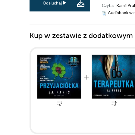
Odsłuchaj
Czyta:
Kamil Pru
Audiobook w 
Kup w zestawie z dodatkowym