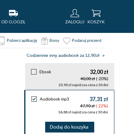
OD O,OOZŁ
ZALOGUJ
KOSZYK
Pobierz aplikację
Bony
Podaruj prezent
Codziennie inny audiobook za 12,90zł
32,00 zł
Ebook
40,00 zł
(-20%)
23,90 zł najniższa cena z 30 dni
37,31 zł
Audiobook mp3
47,90 zł
(-22%)
36,88 zł najniższa cena z 30 dni
Dodaj do koszyka