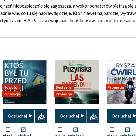
jrzeń niebezpiecznie się zagęszcza, a wokół bohaterów piętrzą się s
ładnie wie, co tu się naprawdę dzieje. Kto? Nawet najbardziej wytra
 tym razem B.A. Paris serwuje nam finał finałów - po prostu niesamo
Nowość
Bestseller
Promocja
Promocja
Promocja
Odsłuchaj
Odsłuchaj
Odsłuchaj
ebook
audiobook
ebook
audiobook
ebook
audiobook