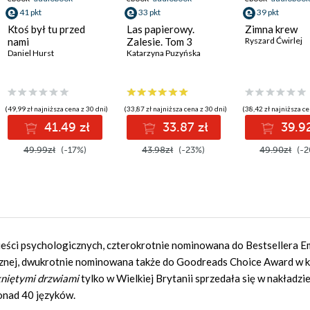
41 pkt
33 pkt
39 pkt
Ktoś był tu przed
Las papierowy.
Zimna krew
nami
Zalesie. Tom 3
Ryszard Ćwirlej
Daniel Hurst
Katarzyna Puzyńska
(49,99 zł najniższa cena z 30 dni)
(33,87 zł najniższa cena z 30 dni)
(38,42 zł najniższa ce
41.49 zł
33.87 zł
39.92
49.99zł
(-17%)
43.98zł
(-23%)
49.90zł
(-2
wieści psychologicznych, czterokrotnie nominowana do Bestsellera E
anicznej, dwukrotnie nominowana także do Goodreads Choice Award w k
niętymi drzwiami
tylko w Wielkiej Brytanii sprzedała się w nakładzi
ponad 40 języków.