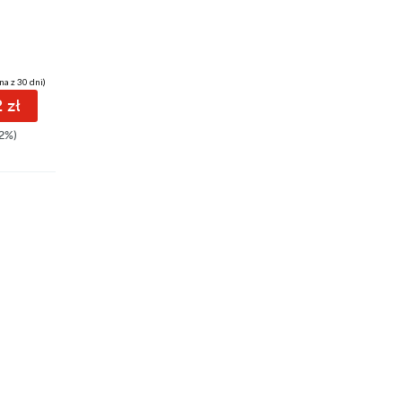
na z 30 dni)
 zł
2%)