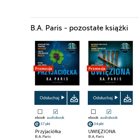
B.A. Paris - pozostałe książki
Promocja
Promocja
Odsłuchaj
Odsłuchaj
ebook
audiobook
ebook
audiobook
37 pkt
34 pkt
Przyjaciółka
UWIĘZIONA
B.A. Paris
B.A. Paris