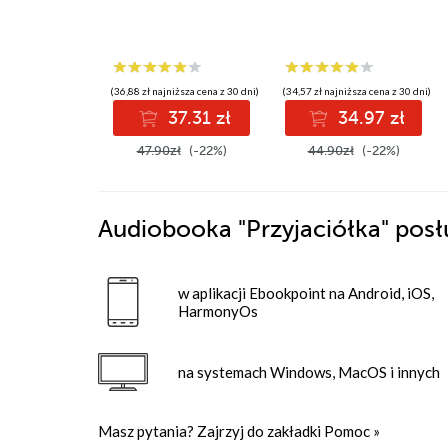
(36,88 zł najniższa cena z 30 dni)
(34,57 zł najniższa cena z 30 dni)
37.31 zł
34.97 zł
47.90zł
(-22%)
44.90zł
(-22%)
Audiobooka
"Przyjaciółka"
posł
w aplikacji Ebookpoint na Android, iOS,
HarmonyOs
na systemach Windows, MacOS i innych
Masz pytania? Zajrzyj do zakładki
Pomoc
»