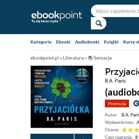
Kategorie
Ebooki
Audiobooki
Książki
Kursy v
ebookpoint.pl
»
Literatura
»
📚 Sensacja
Przyjac
B.A. Paris
(audiob
Promocja
Autor:
B.A. Pari
Wydawnictwo:
A
Ocena:
Czas nagrania:
8 