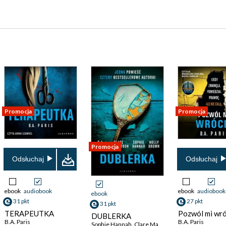
Promocja
Promocja
Promocja
Odsłuchaj
Odsłuchaj
ebook
audiobook
ebook
audiobook
ebook
31 pkt
27 pkt
31 pkt
TERAPEUTKA
Pozwól mi wró
DUBLERKA
B.A. Paris
B.A. Paris
Sophie Hannah
,
Clare Mackintosh
,
B.A. Paris
,
Holl