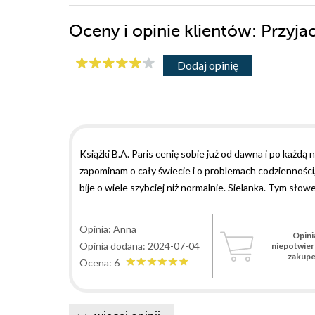
Oceny i opinie klientów: Przyjac
Dodaj opinię
Książki B.A. Paris cenię sobie już od dawna i po każdą 
zapominam o cały świecie i o problemach codzienności,
bije o wiele szybciej niż normalnie. Sielanka. Tym sło
dobrymi zawodami, dorastającą i mądrą córką, brakie
malowniczej okolicy. No i wreszcie są i przyjaciele, n
Opinia: Anna
Opini
spowodowało efekt domina i wspaniałe, spokojne życie 
Opinia dodana: 2024-07-04
niepotwie
pogrąża się w depresji po znalezieniu umierającego nas
zakup
Ocena: 6
o zdradzie męża, ogrodnik nowych sąsiadów mający pro
z moich ulubionych podgatunków ze względu na małą il
międzyludzkimi, które są dalekie od normalności i lukr