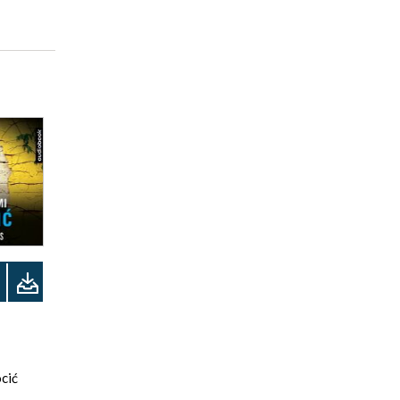
cić
y Brown