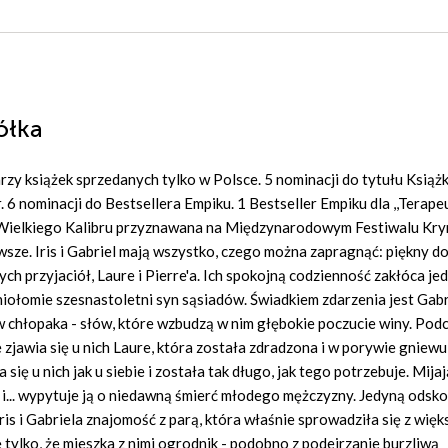
iółka
y książek sprzedanych tylko w Polsce. 5 nominacji do tytułu Książ
. 6 nominacji do Bestsellera Empiku. 1 Bestseller Empiku dla ,,Terape
 Wielkiego Kalibru przyznawana na Międzynarodowym Festiwalu Kry
wsze. Iris i Gabriel mają wszystko, czego można zapragnąć: piękny d
ych przyjaciół, Laure i Pierre'a. Ich spokojną codzienność zakłóca je
iołomie szesnastoletni syn sąsiadów. Świadkiem zdarzenia jest Gabr
łów chłopaka - słów, które wzbudzą w nim głębokie poczucie winy. Pod
 zjawia się u nich Laure, która została zdradzona i w porywie gniewu 
 się u nich jak u siebie i została tak długo, jak tego potrzebuje. Mijają
uch i... wypytuje ją o niedawną śmierć młodego mężczyzny. Jedyną odsk
ris i Gabriela znajomość z parą, która właśnie sprowadziła się z wię
 tylko, że mieszka z nimi ogrodnik - podobno z podejrzanie burzliwą