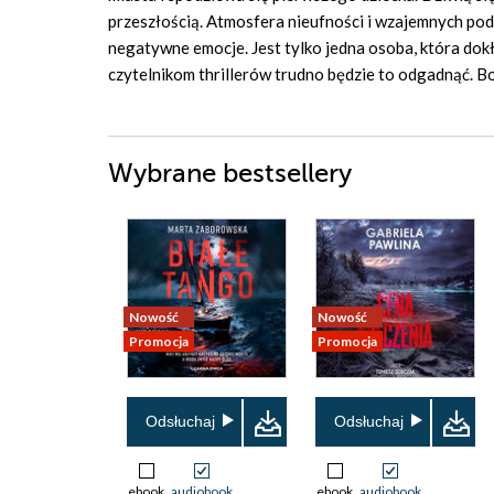
przeszłością. Atmosfera nieufności i wzajemnych pode
negatywne emocje. Jest tylko jedna osoba, która dok
czytelnikom thrillerów trudno będzie to odgadnąć. Bo
Wybrane bestsellery
Nowość
Nowość
Promocja
Promocja
Odsłuchaj
Odsłuchaj
ebook
audiobook
ebook
audiobook