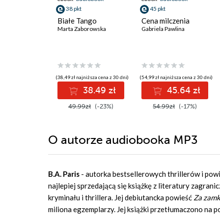
38 pkt
45 pkt
Białe Tango
Cena milczenia
Marta Zaborowska
Gabriela Pawlina
(38,49 zł najniższa cena z 30 dni)
(54,99 zł najniższa cena z 30 dni)
38.49 zł
45.64 zł
49.99zł
(-23%)
54.99zł
(-17%)
O autorze
audiobooka MP3
B.A. Paris
- autorka bestsellerowych thrillerów i po
najlepiej sprzedającą się książkę z literatury zagr
kryminału i thrillera. Jej debiutancka powieść
Za zamk
miliona egzemplarzy. Jej książki przetłumaczono na 