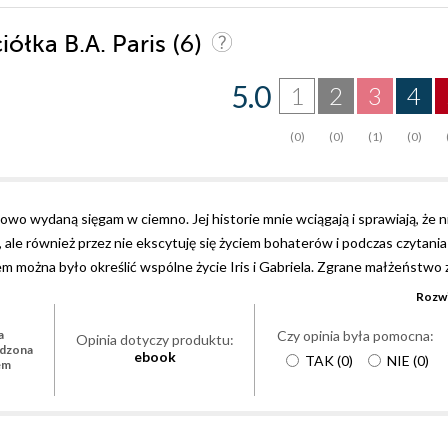
(6)
iółka B.A. Paris
5.0
1
2
3
4
(0)
(0)
(1)
(0)
nowo wydaną sięgam w ciemno. Jej historie mnie wciągają i sprawiają, że n
 ale również przez nie ekscytuję się życiem bohaterów i podczas czytania
wem można było określić wspólne życie Iris i Gabriela. Zgrane małżeństwo 
m trosk finansowych, pięknym domem z ogrodem położonym w spokojnej i
Rozwi
a których można polegać. Nic jednak nie trwa wiecznie. Jedno wydarzenie
Czy opinia była pomocna:
a
powoli zaczyna zmieniać się w koszmar. Kto jest temu winien: Gabriel, 
Opinia dotyczy produktu:
rdzona
ebook
TAK
(
0
)
NIE
(
0
)
tolatka, Lauren, która postanawia się do nich wprowadzić, kiedy dowiedzi
em
blemy z alkoholem? A może problem leży gdzieś indziej? Domestic noir t
ość bohaterów, duszną atmosferę i fabułę związaną z zawiłymi relacjami
u jak w niektórych powieściach obyczajowych. A jak wiadomo, to w ciszy c