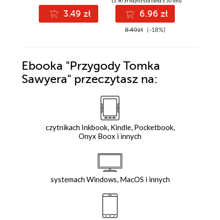
(3,90 zł najniższa cena z 30 dni)
2
3.49 zł
6.96 zł
8.49zł
(-18%)
Ebooka
"Przygody Tomka
Sawyera"
przeczytasz na:
czytnikach Inkbook, Kindle, Pocketbook,
Onyx Boox i innych
systemach Windows, MacOS i innych