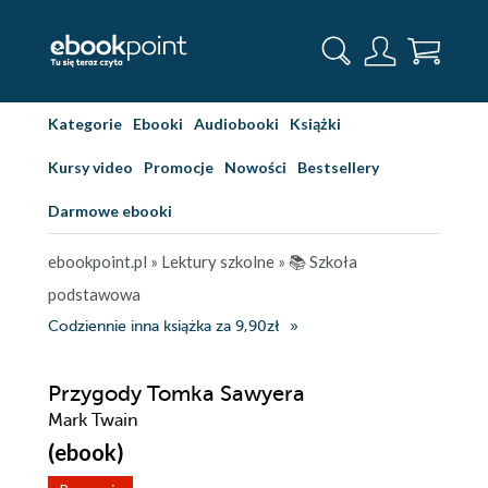
Kategorie
Ebooki
Audiobooki
Książki
Kursy video
Promocje
Nowości
Bestsellery
Darmowe ebooki
ebookpoint.pl
»
Lektury szkolne
»
📚 Szkoła
podstawowa
Codziennie inna książka za 9,90zł
Przygody Tomka Sawyera
Mark Twain
(ebook)