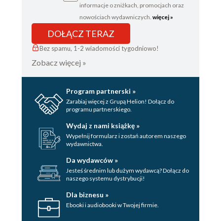
informacje o zniżkach, promocjach oraz
nowościach wydawniczych.
więcej »
DOŁĄCZ TERAZ
Bez spamu, 1-2 wiadomości tygodniowo!
Zobacz więcej »
Program partnerski »
Zarabiaj więcej z Grupą Helion! Dołącz do
programu partnerskiego.
Wydaj z nami książkę »
Wypełnij formularz i zostań autorem naszego
wydawnictwa.
Da wydawców »
Jesteś średnim lub dużym wydawcą? Dołącz do
naszego systemu dystrybucji!
Dla biznesu »
Ebooki i audiobooki w Twojej firmie.