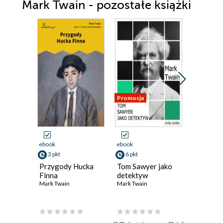
Mark Twain - pozostałe książki
Promocja
Odsłuch
audiobook
ebook
ebook
24 pkt
3 pkt
6 pkt
Przygod
Przygody Hucka
Tom Sawyer jako
Sawyera
Finna
detektyw
Mark Twai
Mark Twain
Mark Twain