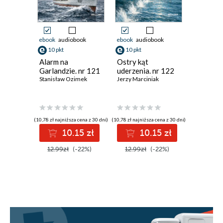
ebook
audiobook
ebook
audiobook
ebook
aud
10 pkt
10 pkt
10 pkt
Alarm na
Ostry kąt
Ostatnie
Garlandzie. nr 121
uderzenia. nr 122
Łazienek
Stanisław Ozimek
Jerzy Marciniak
Andrzej M
(10,78 zł najniższa cena z 30 dni)
(10,78 zł najniższa cena z 30 dni)
(10,00 zł najni
10.15 zł
10.15 zł
1
12.99zł
(-22%)
12.99zł
(-22%)
12.99z