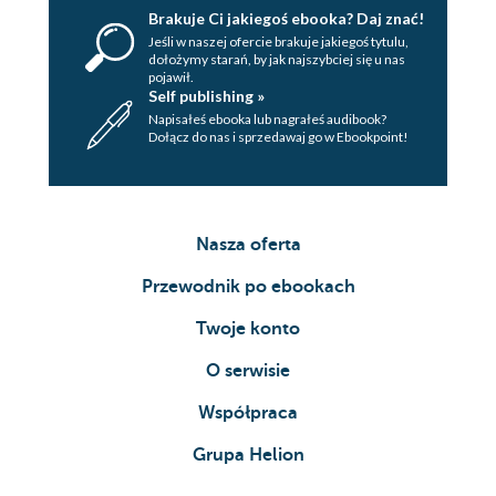
Brakuje Ci jakiegoś ebooka? Daj znać!
Jeśli w naszej ofercie brakuje jakiegoś tytulu,
dołożymy starań, by jak najszybciej się u nas
pojawił.
Self publishing »
Napisałeś ebooka lub nagrałeś audibook?
Dołącz do nas i sprzedawaj go w Ebookpoint!
Nasza oferta
Przewodnik po ebookach
Twoje konto
O serwisie
Współpraca
Grupa Helion