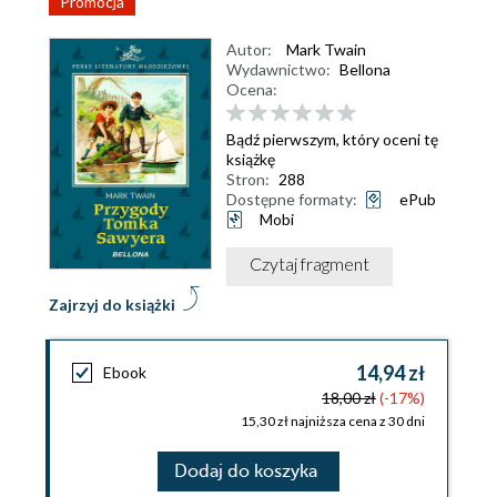
Promocja
Autor:
Mark Twain
Wydawnictwo:
Bellona
Ocena:
Bądź pierwszym, który oceni tę
książkę
Stron:
288
Dostępne formaty:
ePub
Mobi
Czytaj fragment
Zajrzyj do książki
14,94 zł
Ebook
18,00 zł
(-17%)
15,30 zł najniższa cena z 30 dni
Dodaj do koszyka