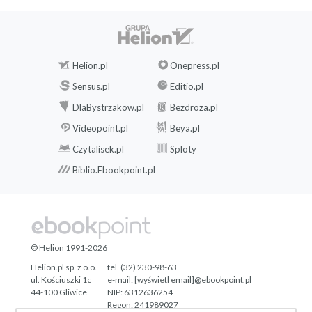
Helion.pl
Onepress.pl
Sensus.pl
Editio.pl
DlaBystrzakow.pl
Bezdroza.pl
Videopoint.pl
Beya.pl
Czytalisek.pl
Sploty
Biblio.Ebookpoint.pl
© Helion 1991-2026
Helion.pl sp. z o.o.
tel. (32) 230-98-63
ul. Kościuszki 1c
e-mail:
[wyświetl email]@ebookpoint.pl
44-100 Gliwice
NIP: 6312636254
Regon: 241989027