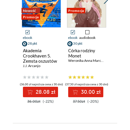
Nowość
Promocja
Promocja
Promocja
ebook
ebook
audiobook
ebook
aud
28 pkt
30 pkt
35 pkt
Akademia
Córka rodziny
Łowcy T
Crookhaven 5.
Monet
Złodziej
Zemsta oszustów
Weronika Anna Marczak
Michał Ku
J.J. Arcanjo
(36,00 zł najniższa cena z 30 dni)
(37,50 zł najniższa cena z 30 dni)
(31,99 zł najni
28.08 zł
30.00 zł
3
36.00zł
(-22%)
37.50zł
(-20%)
39.99z