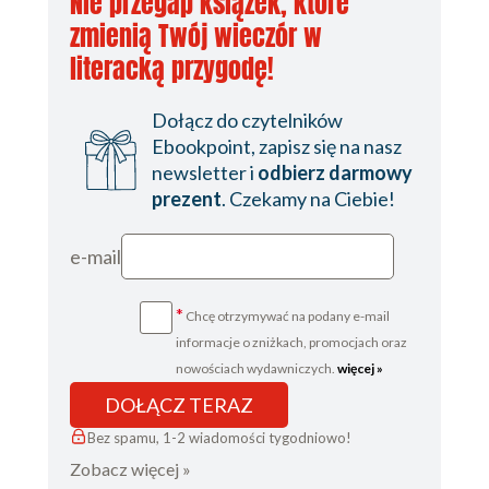
Nie przegap książek, które
zmienią Twój wieczór w
literacką przygodę!
Dołącz do czytelników
Ebookpoint, zapisz się na nasz
newsletter i
odbierz darmowy
prezent
. Czekamy na Ciebie!
e-mail
*
Chcę otrzymywać na podany e-mail
informacje o zniżkach, promocjach oraz
nowościach wydawniczych.
więcej »
DOŁĄCZ TERAZ
Bez spamu, 1-2 wiadomości tygodniowo!
Zobacz więcej »