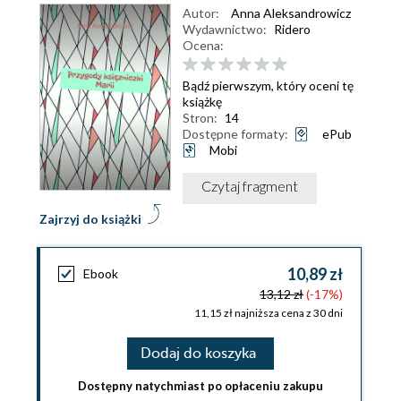
Autor:
Anna Aleksandrowicz
Wydawnictwo:
Ridero
Ocena:
Bądź pierwszym, który oceni tę
książkę
Stron:
14
Dostępne formaty:
ePub
Mobi
Czytaj fragment
Zajrzyj do książki
10,89 zł
Ebook
13,12 zł
(-17%)
11,15 zł najniższa cena z 30 dni
Dodaj do koszyka
Dostępny natychmiast po opłaceniu zakupu