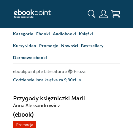
Kategorie
Ebooki
Audiobooki
Książki
Kursy video
Promocje
Nowości
Bestsellery
Darmowe ebooki
ebookpoint.pl
»
Literatura
»
📚 Proza
Codziennie inna książka za 9,90zł
Przygody księzniczki Marii
Anna Aleksandrowicz
(ebook)
Promocja