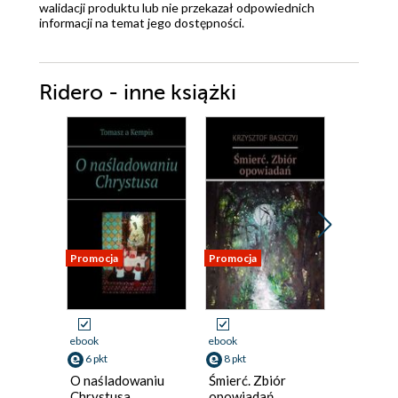
walidacji produktu lub nie przekazał odpowiednich
informacji na temat jego dostępności.
Ridero - inne książki
Promocja
Promocja
Promocja
ebook
ebook
ebook
6 pkt
8 pkt
8 pkt
O naśladowaniu
Śmierć. Zbiór
Domek. 
Chrystusa
opowiadań
poezji