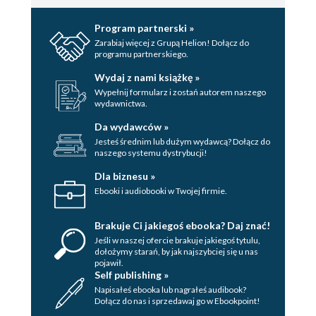
Program partnerski »
Zarabiaj więcej z Grupą Helion! Dołącz do
programu partnerskiego.
Wydaj z nami książkę »
Wypełnij formularz i zostań autorem naszego
wydawnictwa.
Da wydawców »
Jesteś średnim lub dużym wydawcą? Dołącz do
naszego systemu dystrybucji!
Dla biznesu »
Ebooki i audiobooki w Twojej firmie.
Brakuje Ci jakiegoś ebooka? Daj znać!
Jeśli w naszej ofercie brakuje jakiegoś tytulu,
dołożymy starań, by jak najszybciej się u nas
pojawił.
Self publishing »
Napisałeś ebooka lub nagrałeś audibook?
Dołącz do nas i sprzedawaj go w Ebookpoint!