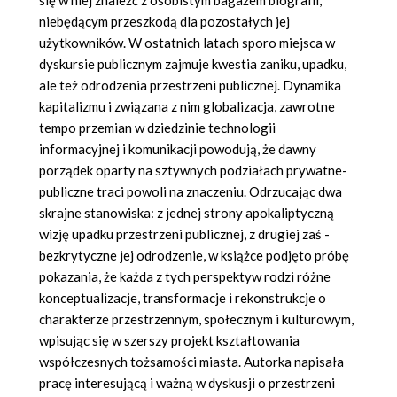
się w niej znaleźć z osobistym bagażem biografii,
niebędącym przeszkodą dla pozostałych jej
użytkowników. W ostatnich latach sporo miejsca w
dyskursie publicznym zajmuje kwestia zaniku, upadku,
ale też odrodzenia przestrzeni publicznej. Dynamika
kapitalizmu i związana z nim globalizacja, zawrotne
tempo przemian w dziedzinie technologii
informacyjnej i komunikacji powodują, że dawny
porządek oparty na sztywnych podziałach prywatne-
publiczne traci powoli na znaczeniu. Odrzucając dwa
skrajne stanowiska: z jednej strony apokaliptyczną
wizję upadku przestrzeni publicznej, z drugiej zaś -
bezkrytyczne jej odrodzenie, w książce podjęto próbę
pokazania, że każda z tych perspektyw rodzi różne
konceptualizacje, transformacje i rekonstrukcje o
charakterze przestrzennym, społecznym i kulturowym,
wpisując się w szerszy projekt kształtowania
współczesnych tożsamości miasta. Autorka napisała
pracę interesującą i ważną w dyskusji o przestrzeni