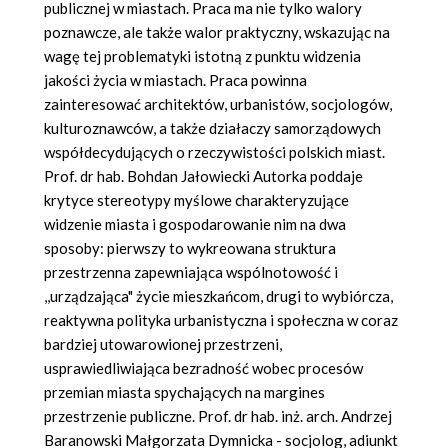
publicznej w miastach. Praca ma nie tylko walory
poznawcze, ale także walor praktyczny, wskazując na
wagę tej problematyki istotną z punktu widzenia
jakości życia w miastach. Praca powinna
zainteresować architektów, urbanistów, socjologów,
kulturoznawców, a także działaczy samorządowych
współdecydujących o rzeczywistości polskich miast.
Prof. dr hab. Bohdan Jałowiecki Autorka poddaje
krytyce stereotypy myślowe charakteryzujące
widzenie miasta i gospodarowanie nim na dwa
sposoby: pierwszy to wykreowana struktura
przestrzenna zapewniająca wspólnotowość i
,,urządzająca" życie mieszkańcom, drugi to wybiórcza,
reaktywna polityka urbanistyczna i społeczna w coraz
bardziej utowarowionej przestrzeni,
usprawiedliwiająca bezradność wobec procesów
przemian miasta spychających na margines
przestrzenie publiczne. Prof. dr hab. inż. arch. Andrzej
Baranowski Małgorzata Dymnicka - socjolog, adiunkt