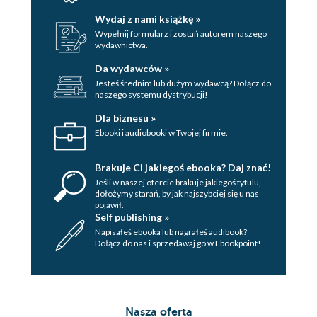
Wydaj z nami książkę »
Wypełnij formularz i zostań autorem naszego
wydawnictwa.
Da wydawców »
Jesteś średnim lub dużym wydawcą? Dołącz do
naszego systemu dystrybucji!
Dla biznesu »
Ebooki i audiobooki w Twojej firmie.
Brakuje Ci jakiegoś ebooka? Daj znać!
Jeśli w naszej ofercie brakuje jakiegoś tytulu,
dołożymy starań, by jak najszybciej się u nas
pojawił.
Self publishing »
Napisałeś ebooka lub nagrałeś audibook?
Dołącz do nas i sprzedawaj go w Ebookpoint!
Nasza oferta