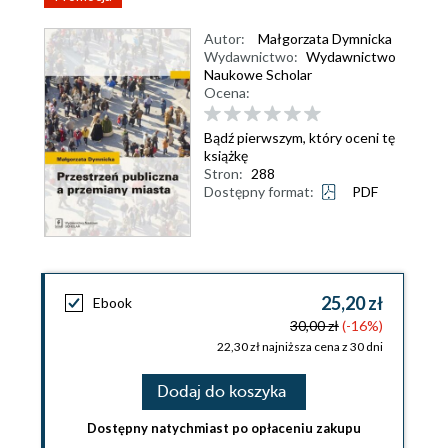
Autor:
Małgorzata Dymnicka
Wydawnictwo:
Wydawnictwo
Naukowe Scholar
Ocena:
Bądź pierwszym, który oceni tę
książkę
Stron:
288
Dostępny format:
PDF
25,20 zł
Ebook
30,00 zł
(-16%)
22,30 zł najniższa cena z 30 dni
Dodaj do koszyka
Dostępny natychmiast po opłaceniu zakupu