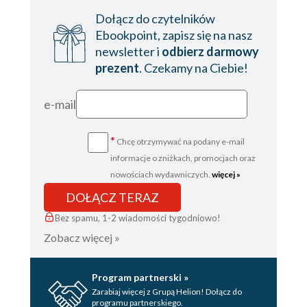
Dołącz do czytelników
Ebookpoint, zapisz się na nasz
newsletter i
odbierz darmowy
prezent
. Czekamy na Ciebie!
e-mail
*
Chcę otrzymywać na podany e-mail
informacje o zniżkach, promocjach oraz
nowościach wydawniczych.
więcej »
DOŁĄCZ TERAZ
Bez spamu, 1-2 wiadomości tygodniowo!
Zobacz więcej »
Program partnerski »
Zarabiaj więcej z Grupą Helion! Dołącz do
programu partnerskiego.