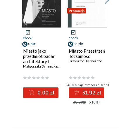
Promocja
Promocja
ebook
ebook
ebook
ksi
0 pkt
31 pkt
32 pkt
Miasto jako
Miasto Przestrzeń
Żyj bez 
przedmiot badań
Tożsamość
Nowe sp
architektury i
Krzysztof Bierwiaczonek
,
Małgorzata D
na ADHD
socjologii
Małgorzata Dymnicka
,
Szymon Kowalski
neurood
Ellie Midd
(28,00 zł najniższa cena z 30 dni)
(29,95 zł najni
0.00 zł
31.92 zł
3
38.00zł
(-16%)
59.90z