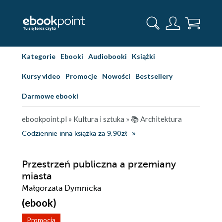
Kategorie
Ebooki
Audiobooki
Książki
Kursy video
Promocje
Nowości
Bestsellery
Darmowe ebooki
ebookpoint.pl
»
Kultura i sztuka
»
📚 Architektura
Codziennie inna książka za 9,90zł
Przestrzeń publiczna a przemiany
miasta
Małgorzata Dymnicka
(ebook)
Promocja