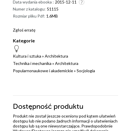
Data wydania ebooka :
2015-12-11
Numer z katalogu:
51115
Rozmiar pliku Pdf:
1.6MB
Zgłoś erratę
Kategorie
Kultura i sztuka
»
Architektura
Technika i mechanika
»
Architektura
Popularnonaukowe i akademickie
»
Socjologia
Dostępność produktu
Produkt nie został jeszcze oceniony pod kątem ułatwień
dostępu lub nie podano żadnych informacji o ułatwieniach
dostępu lub są one niewystarczające. Prawdopodobnie
Wydawca/Dostawca jeszcze nie umożliwił dokonania