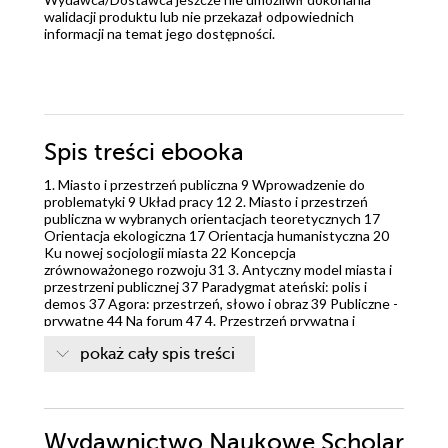
walidacji produktu lub nie przekazał odpowiednich
informacji na temat jego dostępności.
Spis treści
ebooka
1. Miasto i przestrzeń publiczna 9 Wprowadzenie do
problematyki 9 Układ pracy 12 2. Miasto i przestrzeń
publiczna w wybranych orientacjach teoretycznych 17
Orientacja ekologiczna 17 Orientacja humanistyczna 20
Ku nowej socjologii miasta 22 Koncepcja
zrównoważonego rozwoju 31 3. Antyczny model miasta i
przestrzeni publicznej 37 Paradygmat ateński: polis i
demos 37 Agora: przestrzeń, słowo i obraz 39 Publiczne -
prywatne 44 Na forum 47 4. Przestrzeń prywatna i
przestrzeń publiczna. Problematyczność podziału 50
pokaż cały spis treści
Bieguny jednego kontinuum 50 Sfera publiczna: model
dyskursywny i agonistyczny 60 5. Przestrzeń społeczna -
przestrzeń publiczna. Obszary wspólne 68 Przestrzeń
społeczna - wokół pojęcia 68 Wytwarzanie przestrzeni
społecznej w dobie globalizacji 73 6. Przestrzeń publiczna
Wydawnictwo Naukowe Scholar
a dobro wspólne 90 Czyje dobro? 90 Dobro mieszane 92 7.