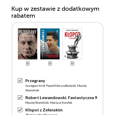
Kup w zestawie z dodatkowym
rabatem
Przegrany
Grzegorz Król
,
Paweł Marszałkowski
,
Maciej
Słomiński
Robert Lewandowski. Fantastyczna 9
Maciej Słomiński
,
Mariusz Kordek
Kłopot z Zełenskim
Zbigniew Parafianowicz