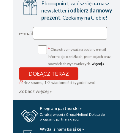
Ebookpoint, zapisz się na nasz
newsletter i
odbierz darmowy
prezent
. Czekamy na Ciebie!
e-mail
*
Chcę otrzymywać na podany e-mail
informacje o zniżkach, promocjach oraz
nowościach wydawniczych.
więcej »
DOŁĄCZ TERAZ
Bez spamu, 1-2 wiadomości tygodniowo!
Zobacz więcej »
Program partnerski »
Zarabiaj więcej z Grupą Helion! Dołącz do
programu partnerskiego.
Wydaj z nami książkę »