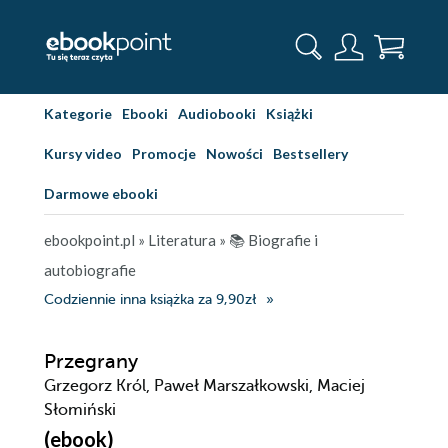
Kategorie
Ebooki
Audiobooki
Książki
Kursy video
Promocje
Nowości
Bestsellery
Darmowe ebooki
ebookpoint.pl
»
Literatura
»
📚 Biografie i
autobiografie
Codziennie inna książka za 9,90zł
Przegrany
Grzegorz Król, Paweł Marszałkowski, Maciej
Słomiński
(ebook)