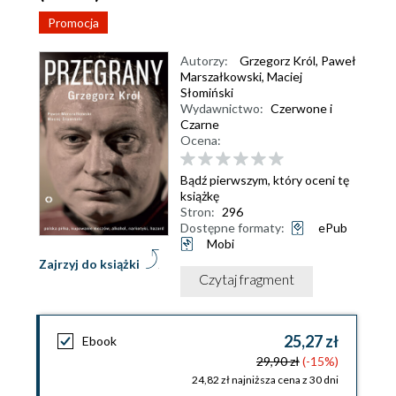
Promocja
Autorzy:
Grzegorz Król
,
Paweł
Marszałkowski
,
Maciej
Słomiński
Wydawnictwo:
Czerwone i
Czarne
Ocena:
Bądź pierwszym, który oceni tę
książkę
Stron:
296
Dostępne formaty:
ePub
Mobi
Zajrzyj do książki
Czytaj fragment
25,27 zł
Ebook
29,90 zł
(-15%)
24,82 zł najniższa cena z 30 dni