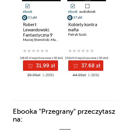
ebook
ebook
audiobook
ebook
31 pkt
37 pkt
34 pkt
Robert
Kobiety kontra
Jak naka
Lewandowski.
mafia
Historia 
Fantastyczna 9
Patryk Szulc
przyszło
Maciej Słomiński
,
Mariusz Kordek
zywnosc
Vaclav Smi
(18,00 zł najniższa cena z 30 dni)
(34,64 zł najniższa cena z 30 dni)
(33,10 zł najni
31.99 zł
37.68 zł
3
39.99zł
(-20%)
44.99zł
(-16%)
42.99z
Ebooka
"Przegrany"
przeczytasz
na: