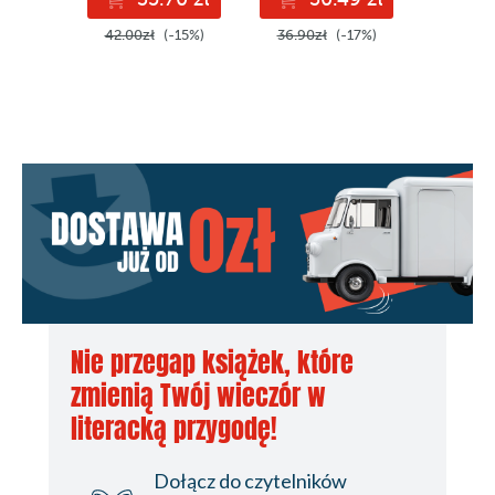
42.00zł
(-15%)
36.90zł
(-17%)
36.90z
Nie przegap książek, które
zmienią Twój wieczór w
literacką przygodę!
Dołącz do czytelników