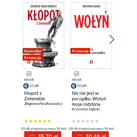
Bestseller
Promocja
Promocja
Promocja
ebook
ebook
ebook
35 pkt
30 pkt
31 pkt
Kłopot z
Nic nie jest w
Polska n
Zełenskim
porządku. Wołyń
Zbigniew P
Zbigniew Parafianowicz
moja rodzinna
historia
Krzesimir Dębski
(33,40 zł najniższa cena z 30 dni)
(28,94 zł najniższa cena z 30 dni)
(29,75 zł najni
35.70 zł
30.49 zł
3