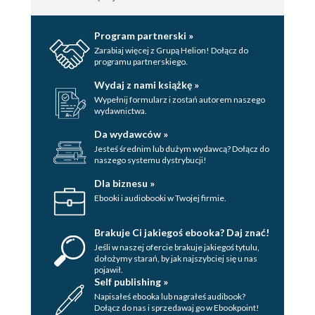
Program partnerski »
Zarabiaj więcej z Grupą Helion! Dołącz do
programu partnerskiego.
Wydaj z nami książkę »
Wypełnij formularz i zostań autorem naszego
wydawnictwa.
Da wydawców »
Jesteś średnim lub dużym wydawcą? Dołącz do
naszego systemu dystrybucji!
Dla biznesu »
Ebooki i audiobooki w Twojej firmie.
Brakuje Ci jakiegoś ebooka? Daj znać!
Jeśli w naszej ofercie brakuje jakiegoś tytulu,
dołożymy starań, by jak najszybciej się u nas
pojawił.
Self publishing »
Napisałeś ebooka lub nagrałeś audibook?
Dołącz do nas i sprzedawaj go w Ebookpoint!