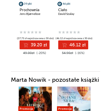
39 pkt
46 pkt
59 pkt
Prochownia
Ciało
Atlas ch
Jens Bjørneboe
David Szalay
David Mitc
(37,73 zł najniższa cena z 30 dni)
(46,12 zł najniższa cena z 30 dni)
(55,42 zł najni
39.20 zł
46.12 zł
5
49.00zł
(-20%)
54.90zł
(-16%)
69.90z
Marta Nowik - pozostałe książki
Promocja
Promocja