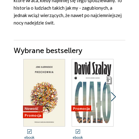
które wraca, kiedy najmniej się tego spodziewamy. To
historia o ludziach takich jak my - zagubionych, a
jednak wciąż wierzących, że nawet po najciemniejszej
nocy nadejdzie świt.
Wybrane bestsellery
Nowość
Promocja
Promocja
Promocja
ebook
ebook
ebook