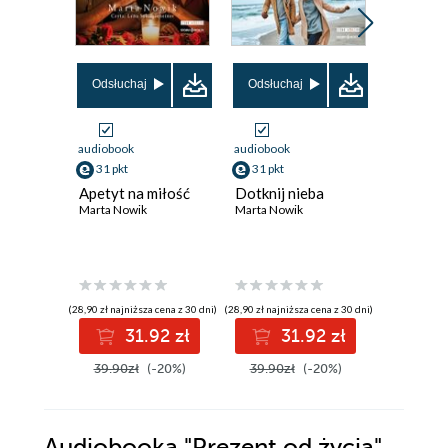
Promocja
Odsłuchaj
Odsłuchaj
audiobook
audiobook
ebook
31 pkt
31 pkt
33 pkt
Apetyt na miłość
Dotknij nieba
Moc nad
Marta Nowik
Marta Nowik
Marta Now
(28,90 zł najniższa cena z 30 dni)
(28,90 zł najniższa cena z 30 dni)
(29,82 zł najni
31.92 zł
31.92 zł
3
39.90zł
(-20%)
39.90zł
(-20%)
39.90z
Audiobooka
"Prezent od życia"