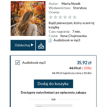
Autor:
Marta Nowik
Wydawnictwo:
Storybox
Ocena:
Bądź pierwszym, który oceni tę
książkę
Czas nagrania:
7 min.
Czyta:
Ilona Chojnowska
Audiobook w mp3
Odsłuchaj
35,92 zł
Audiobook mp3
44,90 zł
(-20%)
44,90 zł najniższa cena z 30 dni
Dodaj do koszyka
Dostępny natychmiast po opłaceniu zakupu
lub