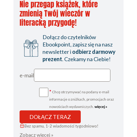
Nie przegap książek, które
zmienią Twój wieczór w
literacką przygodę!
Dołącz do czytelników
Ebookpoint, zapisz się na nasz
newsletter i
odbierz darmowy
prezent
. Czekamy na Ciebie!
e-mail
*
Chcę otrzymywać na podany e-mail
informacje o zniżkach, promocjach oraz
nowościach wydawniczych.
więcej »
DOŁĄCZ TERAZ
Bez spamu, 1-2 wiadomości tygodniowo!
Zobacz więcej »