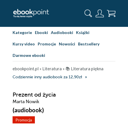
Kategorie
Ebooki
Audiobooki
Książki
Kursy video
Promocje
Nowości
Bestsellery
Darmowe ebooki
ebookpoint.pl
»
Literatura
»
📚 Literatura piękna
Codziennie inny audiobook za 12,90zł
Prezent od życia
Marta Nowik
(audiobook)
Promocja