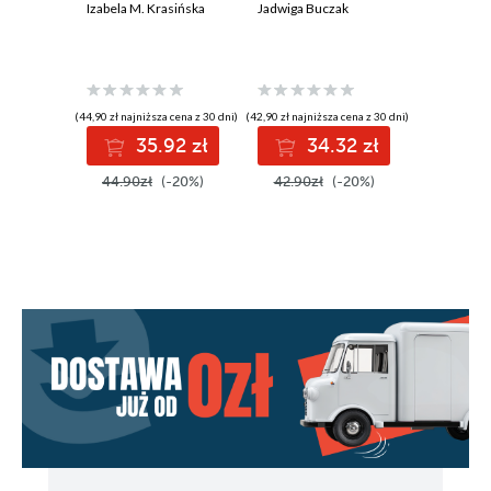
Izabela M. Krasińska
Jadwiga Buczak
Katarzyna 
(44,90 zł najniższa cena z 30 dni)
(42,90 zł najniższa cena z 30 dni)
(43,90 zł najni
35.92 zł
34.32 zł
3
44.90zł
(-20%)
42.90zł
(-20%)
43.90z