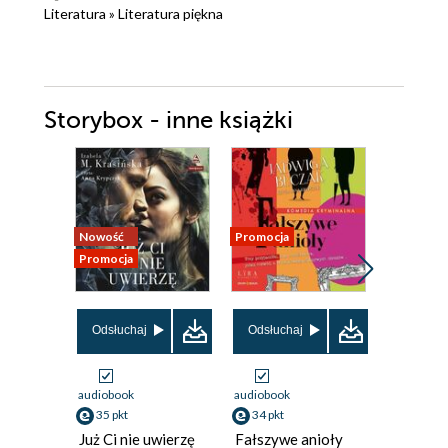
Literatura
»
Literatura piękna
Storybox - inne książki
Nowość
Promocja
Promocja
Promocja
Odsłuchaj
Odsłuchaj
Odsłuch
audiobook
audiobook
audiobook
35 pkt
34 pkt
35 pkt
Już Ci nie uwierzę
Fałszywe anioły
Szklana 