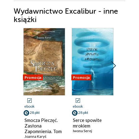
Wydawnictwo Excalibur - inne
książki
Promocja
Promocja
Promocja
ebook
ebook
ebook
28 pkt
28 pkt
28 pkt
Smocza Pieczęć.
Serce spowite
W imię n
Zasłona
mrokiem
Patryk Żel
Zapomnienia. Tom
Iwona Serej
1
Joanna Karyś