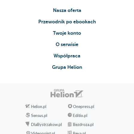
Nasza oferta
Przewodnik po ebookach
Twoje konto
O serwisie
Współpraca
Grupa Helion
Helion.pl
Onepress.pl
Sensus.pl
Editio.pl
DlaBystrzakow.pl
Bezdroza.pl
Videopoint.pl
Beya.pl