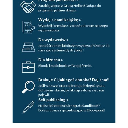
Zarabiaj więcej z Grupą Helion! Dołącz do
programu partnerskiego.
Wydaj z nami książkę »
Wypełnij formularz i zostań autorem naszego
wydawnictwa.
Da wydawców »
Jesteś średnim lub dużym wydawcą? Dołącz do
naszego systemu dystrybucji!
Dla biznesu »
Ebooki i audiobooki w Twojej firmie.
Brakuje Ci jakiegoś ebooka? Daj znać!
Jeśli w naszej ofercie brakuje jakiegoś tytulu,
dołożymy starań, by jak najszybciej się u nas
pojawił.
Self publishing »
Napisałeś ebooka lub nagrałeś audibook?
Dołącz do nas i sprzedawaj go w Ebookpoint!