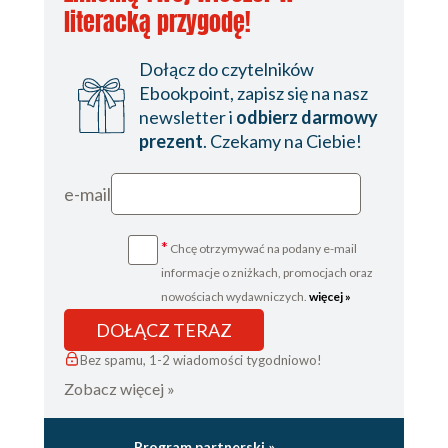
literacką przygodę!
Dołącz do czytelników
Ebookpoint, zapisz się na nasz
newsletter i
odbierz darmowy
prezent
. Czekamy na Ciebie!
e-mail
*
Chcę otrzymywać na podany e-mail
informacje o zniżkach, promocjach oraz
nowościach wydawniczych.
więcej »
DOŁĄCZ TERAZ
Bez spamu, 1-2 wiadomości tygodniowo!
Zobacz więcej »
Program partnerski »