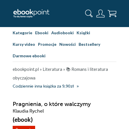
Kategorie
Ebooki
Audiobooki
Książki
Kursy video
Promocje
Nowości
Bestsellery
Darmowe ebooki
ebookpoint.pl
»
Literatura
»
📚 Romans i literatura
obyczajowa
Codziennie inna książka za 9,90zł
Pragnienia, o które walczymy
Klaudia Rychel
(ebook)