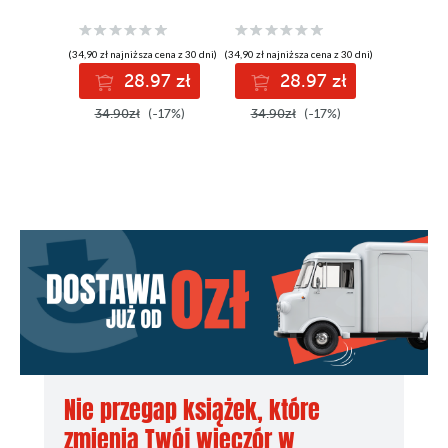
(34,90 zł najniższa cena z 30 dni)
(34,90 zł najniższa cena z 30 dni)
(34,90 zł najni
28.97 zł
28.97 zł
2
34.90zł
(-17%)
34.90zł
(-17%)
34.90z
Nie przegap książek, które
zmienią Twój wieczór w