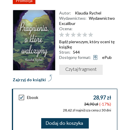
Promocja
Autor:
Klaudia Rychel
Wydawnictwo:
Wydawnictwo
Excalibur
Ocena:
Bądź pierwszym, który oceni tę
książkę
Stron:
544
Dostępny format:
ePub
Czytaj fragment
Zajrzyj do książki
28,97 zł
Ebook
34,90 zł
(-17%)
28,62 zł najniższa cena z 30 dni
Dodaj do koszyka