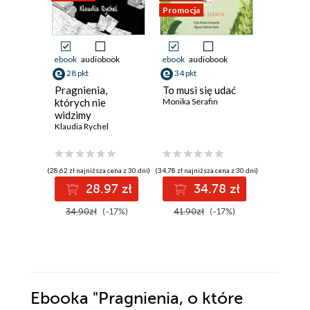
Promocja
Promocja
ebook
audiobook
ebook
audiobook
ebook
aud
28 pkt
34 pkt
książka
Pragnienia,
To musi się udać
32 pkt
których nie
Monika Serafin
widzimy
Połącze
Klaudia Rychel
miłością.
Związan
Monika K
(28,62 zł najniższa cena z 30 dni)
(34,78 zł najniższa cena z 30 dni)
28.97 zł
34.78 zł
(27,45 zł najni
34.90zł
(-17%)
41.90zł
(-17%)
3
54.90z
Ebooka
"Pragnienia, o które