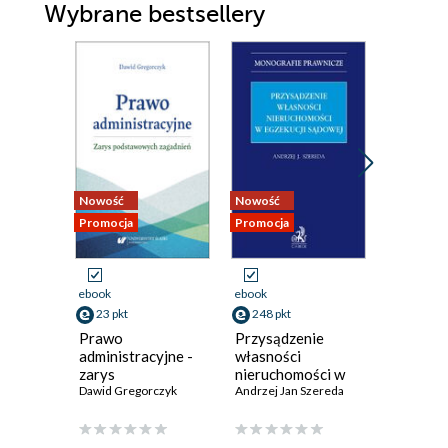
Wybrane bestsellery
Nowość
Nowość
Nowość
Promocja
Promocja
Promocja
ebook
ebook
ebook
23 pkt
248 pkt
73 pkt
Prawo
Przysądzenie
Prawo k
administracyjne -
własności
testami 
zarys
nieruchomości w
podstawowych
Dawid Gregorczyk
egzekucji sądowej
Andrzej Jan Szereda
zagadnień