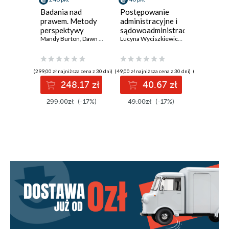
Badania nad
Postępowanie
Postępo
prawem. Metody
administracyjne i
cywilne 
perspektywy
sądowoadministracyjne
sprawac
interpretacje
Mandy Burton
,
Dawn Watkins
+ testy online
Lucyna Wyciszkiewicz-Pardej
stosunku
Michał Sz
cywilnej
(299,00 zł najniższa cena z 30 dni)
(49,00 zł najniższa cena z 30 dni)
(249,00 zł najni
248.17 zł
40.67 zł
20
299.00zł
(-17%)
49.00zł
(-17%)
249.00