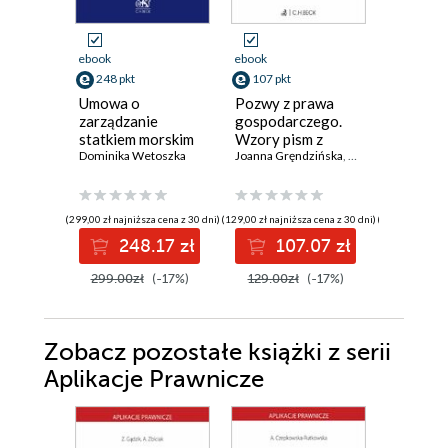
ebook
ebook
ebook
248 pkt
107 pkt
107 pkt
Umowa o
Pozwy z prawa
Pisma w
zarządzanie
gospodarczego.
nieproc
statkiem morskim
Wzory pism z
Wzory p
we współczesnych
Dominika Wetoszka
objaśnieniami
Joanna Gręndzińska
,
Maciej Rydlichows
objaśnie
Jakub Pusz
stosunkach
żeglugowych
(299,00 zł najniższa cena z 30 dni)
(129,00 zł najniższa cena z 30 dni)
(129,00 zł najni
248.17 zł
107.07 zł
10
299.00zł
(-17%)
129.00zł
(-17%)
129.00
Zobacz pozostałe książki z serii
Aplikacje Prawnicze