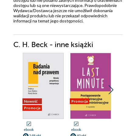
dostępu lub nie podano żadnych informacji o ułatwieniach
dostępu lub są one niewystarczające. Prawdopodobnie
Wydawca/Dostawca jeszcze nie umożliwił dokonania
walidacji produktu lub nie przekazał odpowiednich
informacji na temat jego dostępności.
C. H. Beck - inne książki
Nowość
Promocja
Promocja
Promocja
ebook
ebook
ebook
248 pkt
40 pkt
206 pkt