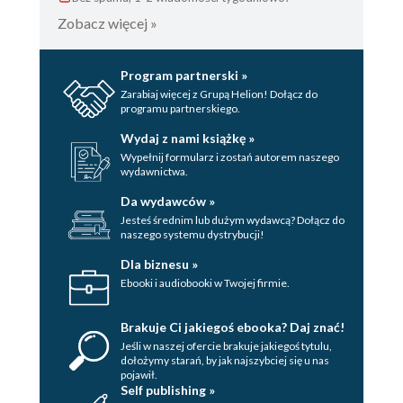
Zobacz więcej »
Program partnerski »
Zarabiaj więcej z Grupą Helion! Dołącz do
programu partnerskiego.
Wydaj z nami książkę »
Wypełnij formularz i zostań autorem naszego
wydawnictwa.
Da wydawców »
Jesteś średnim lub dużym wydawcą? Dołącz do
naszego systemu dystrybucji!
Dla biznesu »
Ebooki i audiobooki w Twojej firmie.
Brakuje Ci jakiegoś ebooka? Daj znać!
Jeśli w naszej ofercie brakuje jakiegoś tytulu,
dołożymy starań, by jak najszybciej się u nas
pojawił.
Self publishing »