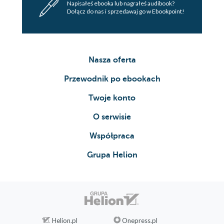
Napisałeś ebooka lub nagrałeś audibook?
Dołącz do nas i sprzedawaj go w Ebookpoint!
Nasza oferta
Przewodnik po ebookach
Twoje konto
O serwisie
Współpraca
Grupa Helion
Helion.pl
Onepress.pl