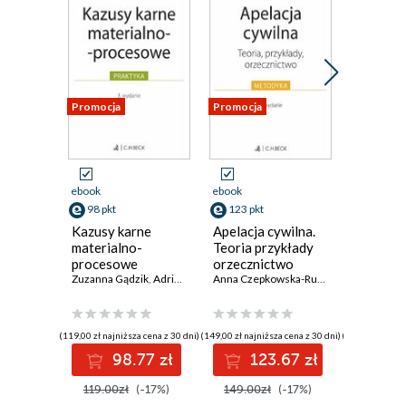
Promocja
Promocja
Promocja
ebook
ebook
ebook
98 pkt
123 pkt
107 pkt
Kazusy karne
Apelacja cywilna.
Kazusy 
materialno-
Teoria przykłady
material
procesowe
orzecznictwo
Anna Zien
Zuzanna Gądzik
,
Adrian Zbiciak
Anna Czepkowska-Rutkowska
(119,00 zł najniższa cena z 30 dni)
(149,00 zł najniższa cena z 30 dni)
(129,00 zł najni
98.77 zł
123.67 zł
10
119.00zł
(-17%)
149.00zł
(-17%)
129.00