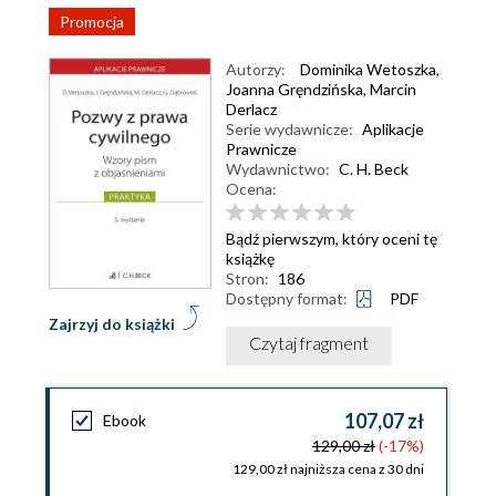
Promocja
Autorzy:
Dominika Wetoszka
,
Joanna Gręndzińska
,
Marcin
Derlacz
Serie wydawnicze:
Aplikacje
Prawnicze
Wydawnictwo:
C. H. Beck
Ocena:
Bądź pierwszym, który oceni tę
książkę
Stron:
186
Dostępny format:
PDF
Zajrzyj do książki
Czytaj fragment
107,07 zł
Ebook
129,00 zł
(-17%)
129,00 zł najniższa cena z 30 dni