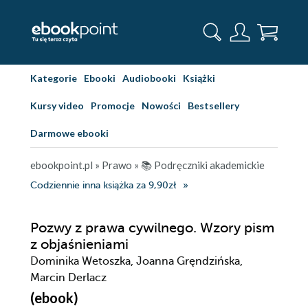
Kategorie
Ebooki
Audiobooki
Książki
Kursy video
Promocje
Nowości
Bestsellery
Darmowe ebooki
ebookpoint.pl
»
Prawo
»
📚 Podręczniki akademickie
Codziennie inna książka za 9,90zł
Pozwy z prawa cywilnego. Wzory pism
z objaśnieniami
Dominika Wetoszka, Joanna Gręndzińska,
Marcin Derlacz
(ebook)