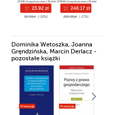
(29,90 zł najniższa cena z 30 dni)
(299,00 zł najniższa cena z 30 dni)
(89,00 zł najni
23.92 zł
248.17 zł
7
29.90zł
(-20%)
299.00zł
(-17%)
89.00z
Dominika Wetoszka, Joanna
Gręndzińska, Marcin Derlacz -
pozostałe książki
Promocja
Promocja
Promocja