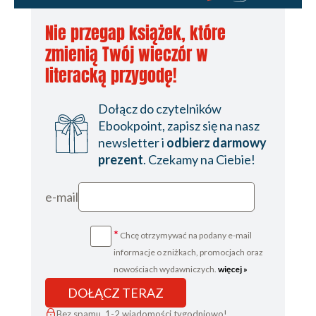
Nie przegap książek, które
zmienią Twój wieczór w
literacką przygodę!
Dołącz do czytelników
Ebookpoint, zapisz się na nasz
newsletter i
odbierz darmowy
prezent
. Czekamy na Ciebie!
e-mail
*
Chcę otrzymywać na podany e-mail
informacje o zniżkach, promocjach oraz
nowościach wydawniczych.
więcej »
DOŁĄCZ TERAZ
Bez spamu, 1-2 wiadomości tygodniowo!