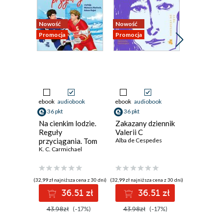
Nowość
Nowość
Promocja
Promocja
Promocja
ebook
audiobook
ebook
audiobook
ebook
36 pkt
36 pkt
33 pkt
Na cienkim lodzie.
Zakazany dziennik
Mimikra
Reguły
Valerii C
Karolina 
przyciągania. Tom
Alba de Cespedes
1
K. C. Carmichael
(32,99 zł najniższa cena z 30 dni)
(32,99 zł najniższa cena z 30 dni)
(29,99 zł najni
36.51 zł
36.51 zł
3
43.98zł
(-17%)
43.98zł
(-17%)
39.99z