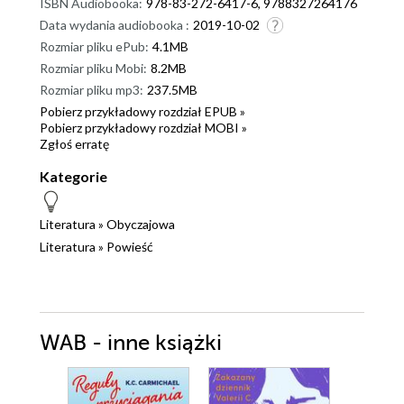
ISBN Audiobooka:
978-83-272-6417-6, 9788327264176
Data wydania audiobooka :
2019-10-02
Rozmiar pliku ePub:
4.1MB
Rozmiar pliku Mobi:
8.2MB
Rozmiar pliku mp3:
237.5MB
Pobierz przykładowy rozdział EPUB »
Pobierz przykładowy rozdział MOBI »
Zgłoś erratę
Kategorie
Literatura
»
Obyczajowa
Literatura
»
Powieść
WAB - inne książki