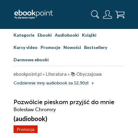
Kategorie
Ebooki
Audiobooki
Książki
Kursy video
Promocje
Nowości
Bestsellery
Darmowe ebooki
ebookpoint.pl
»
Literatura
»
📚 Obyczajowa
Codziennie inny audiobook za 12,90zł
Pozwólcie pieskom przyjść do mnie
Bolesław Chromry
(audiobook)
Promocja