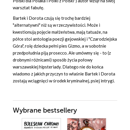
Polski dla Polaka i Polki z Polski") autor wziął na swój
warsztat fabułę.
Bartek i Dorota czują się trochę bardziej
"alternatywni" niż są w rzeczywistości. Może i
kwestionują pojęcie małżeństwa, mają tatuaże, na
półce stoi antologia poezji gejowskiej i "Czarodziejska
Góra", rolę dziecka pełni pies Gizmo, a w sobotnie
przedpołudnia piją prosecco. Ale umówmy się - to (z
drobnymi różnicami) sposób życia połowy
warszawskiej hipsteriady. Dlatego nie do końca
wiadomo z jakich przyczyn to właśnie Bartek i Dorota
zostają wciągnięci w środek kryminalnej, psiej intrygi.
Wybrane bestsellery