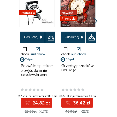
Promocja
Nowość
Nowość
Promocja
Promocja
Odsłuchaj
Odsłuchaj
Odsłuch
ebook
audiobook
ebook
audiobook
ebook
aud
24 pkt
36 pkt
41 pkt
Pozwólcie pieskom
Grzechy przodków
Lato w
przyjść do mnie
Ewa Lange
Zapomn
Bolesław Chromry
Schroni
Julia Furm
(17,94 zł najniższa cena z 30 dni)
(36,58 zł najniższa cena z 30 dni)
(38,49 zł najni
24.82 zł
36.42 zł
4
29.90zł
(-17%)
46.90zł
(-22%)
49.99z