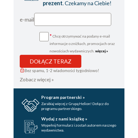
prezent
. Czekamy na Ciebie!
e-mail
*
Chcę otrzymywać na podany e-mail
informacje o zniżkach, promocjach oraz
nowościach wydawniczych.
więcej »
DOŁĄCZ TERAZ
Bez spamu, 1-2 wiadomości tygodniowo!
Zobacz więcej »
Program partnerski »
Zarabiaj więcej z Grupą Helion! Dołącz do
programu partnerskiego.
Wydaj z nami książkę »
Wypełnij formularz i zostań autorem naszego
wydawnictwa.