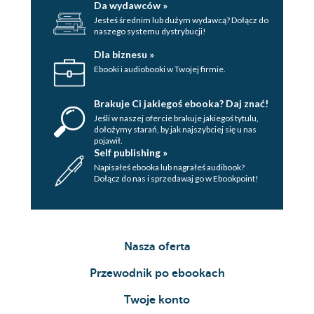
Da wydawców »
Jesteś średnim lub dużym wydawcą? Dołącz do
naszego systemu dystrybucji!
Dla biznesu »
Ebooki i audiobooki w Twojej firmie.
Brakuje Ci jakiegoś ebooka? Daj znać!
Jeśli w naszej ofercie brakuje jakiegoś tytulu,
dołożymy starań, by jak najszybciej się u nas
pojawił.
Self publishing »
Napisałeś ebooka lub nagrałeś audibook?
Dołącz do nas i sprzedawaj go w Ebookpoint!
Nasza oferta
Przewodnik po ebookach
Twoje konto