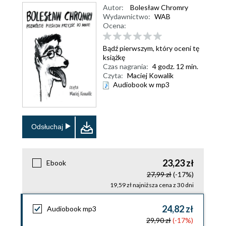
Autor:
Bolesław Chromry
Wydawnictwo:
WAB
Ocena:
Bądź pierwszym, który oceni tę
książkę
Czas nagrania:
4 godz. 12 min.
Czyta:
Maciej Kowalik
Audiobook w mp3
Odsłuchaj
23,23 zł
Ebook
27,99 zł
(-17%)
19,59 zł najniższa cena z 30 dni
24,82 zł
Audiobook mp3
29,90 zł
(-17%)