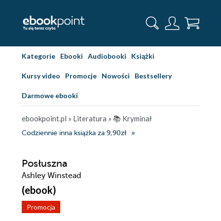
Kategorie
Ebooki
Audiobooki
Książki
Kursy video
Promocje
Nowości
Bestsellery
Darmowe ebooki
ebookpoint.pl
»
Literatura
»
📚 Kryminał
Codziennie inna książka za 9,90zł
Posłuszna
Ashley Winstead
(ebook)
Promocja