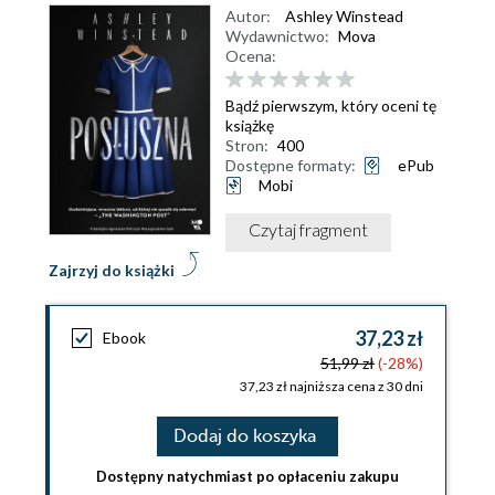
Autor:
Ashley Winstead
Wydawnictwo:
Mova
Ocena:
Bądź pierwszym, który oceni tę
książkę
Stron:
400
Dostępne formaty:
ePub
Mobi
Czytaj fragment
Zajrzyj do książki
37,23 zł
Ebook
51,99 zł
(-28%)
37,23 zł najniższa cena z 30 dni
Dodaj do koszyka
Dostępny natychmiast po opłaceniu zakupu