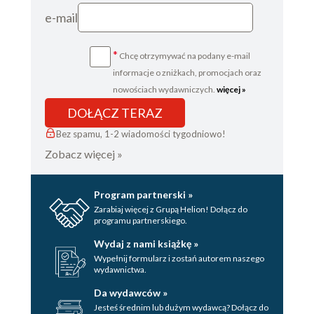
PROPOZYCJE PYTAŃ DLA KLUBU
e-mail
DYSKUSYJNEGO
*
Chcę otrzymywać na podany e-mail
ROZMOWA Z AUTORKĄ
informacje o zniżkach, promocjach oraz
PODZIĘKOWANIA
nowościach wydawniczych.
więcej »
O AUTORCE
DOŁĄCZ TERAZ
Bez spamu, 1-2 wiadomości tygodniowo!
Zobacz więcej »
Program partnerski »
Zarabiaj więcej z Grupą Helion! Dołącz do
programu partnerskiego.
Wydaj z nami książkę »
Wypełnij formularz i zostań autorem naszego
wydawnictwa.
Da wydawców »
Jesteś średnim lub dużym wydawcą? Dołącz do