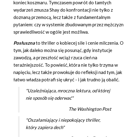
koniec koszmaru. Tymczasem powrót do tamtych
wydarzeń zmusza Shay do konfrontacji nie tylko z
doznaną przemocą, lecz także z fundamentalnym
pytaniem: czy w systemie zbudowanym przez mężczyzn
sprawiedliwość w ogóle jest możliwa.
Posłuszna
to thriller o kobiecej sile i cenie milczenia. O
tym, jak daleko można się posunąć, gdy instytucje
zawodzą, a przeszłość wciąż rzuca cień na
teraźniejszość. To powieść, która nie tylko trzyma w
napięciu, lecz także prowokuje do refleksji nad tym, jak
łatwo władza potrafi się ukryć - i jak trudno ją obalić.
"Uzależniająca, mroczna lektura, od której
nie sposób się oderwać"
The Washington Post
"Oszałamiający i niepokojący thriller,
który zapiera dech"