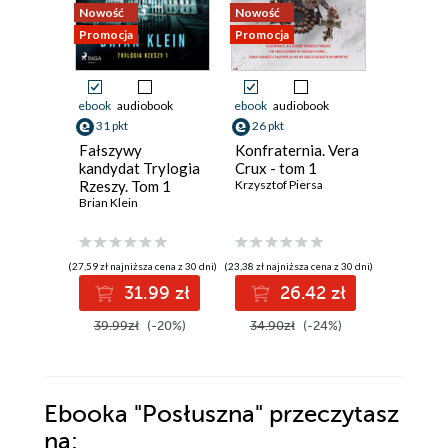
Nowość
Nowość
Bestseller
Promocja
Promocja
Nowość
Promocja
ebook
audiobook
ebook
audiobook
ebook
31 pkt
26 pkt
30 pkt
Fałszywy
Konfraternia. Vera
Przybys
kandydat Trylogia
Crux - tom 1
Keigo Hig
Rzeszy. Tom 1
Krzysztof Piersa
Brian Klein
(27,59 zł najniższa cena z 30 dni)
(23,38 zł najniższa cena z 30 dni)
(30,08 zł najni
31.99 zł
26.42 zł
3
39.99zł
(-20%)
34.90zł
(-24%)
44.90z
Ebooka
"Posłuszna"
przeczytasz
na: