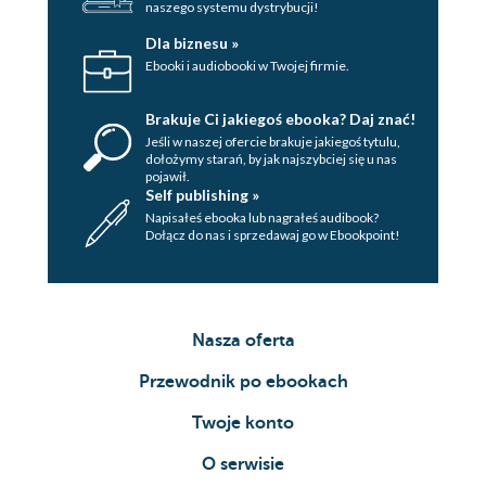
naszego systemu dystrybucji!
Dla biznesu »
Ebooki i audiobooki w Twojej firmie.
Brakuje Ci jakiegoś ebooka? Daj znać!
Jeśli w naszej ofercie brakuje jakiegoś tytulu,
dołożymy starań, by jak najszybciej się u nas
pojawił.
Self publishing »
Napisałeś ebooka lub nagrałeś audibook?
Dołącz do nas i sprzedawaj go w Ebookpoint!
Nasza oferta
Przewodnik po ebookach
Twoje konto
O serwisie