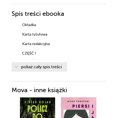
Spis treści
ebooka
Okładka
Karta tytułowa
Karta redakcyjna
CZĘŚĆ I
ROZDZIAŁ 1
pokaż cały spis treści
ROZDZIAŁ 2
ROZDZIAŁ 3
ROZDZIAŁ 4
ROZDZIAŁ 5
Mova - inne książki
ROZDZIAŁ 6
ROZDZIAŁ 7
ROZDZIAŁ 8
ROZDZIAŁ 9
ROZDZIAŁ 10