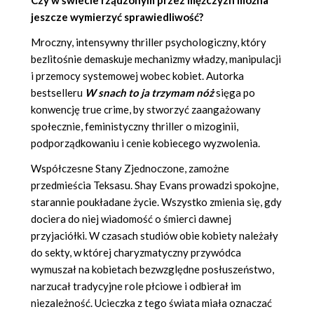
Czy w świecie rządzonym przez mężczyzn można
jeszcze wymierzyć sprawiedliwość?
Mroczny, intensywny thriller psychologiczny, który
bezlitośnie demaskuje mechanizmy władzy, manipulacji
i przemocy systemowej wobec kobiet. Autorka
bestselleru
W snach to ja trzymam nóż
sięga po
konwencję true crime, by stworzyć zaangażowany
społecznie, feministyczny thriller o mizoginii,
podporządkowaniu i cenie kobiecego wyzwolenia.
Współczesne Stany Zjednoczone, zamożne
przedmieścia Teksasu. Shay Evans prowadzi spokojne,
starannie poukładane życie. Wszystko zmienia się, gdy
dociera do niej wiadomość o śmierci dawnej
przyjaciółki. W czasach studiów obie kobiety należały
do sekty, w której charyzmatyczny przywódca
wymuszał na kobietach bezwzględne posłuszeństwo,
narzucał tradycyjne role płciowe i odbierał im
niezależność. Ucieczka z tego świata miała oznaczać