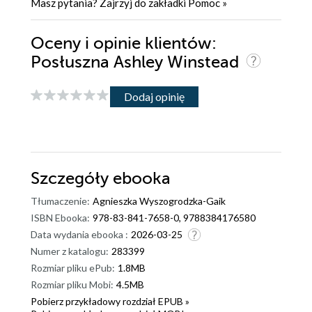
Masz pytania? Zajrzyj do zakładki
Pomoc
»
Oceny i opinie klientów:
Posłuszna Ashley Winstead
Dodaj opinię
Szczegóły
ebooka
Tłumaczenie:
Agnieszka Wyszogrodzka-Gaik
ISBN Ebooka:
978-83-841-7658-0, 9788384176580
Data wydania ebooka :
2026-03-25
Numer z katalogu:
283399
Rozmiar pliku ePub:
1.8MB
Rozmiar pliku Mobi:
4.5MB
Pobierz przykładowy rozdział EPUB »