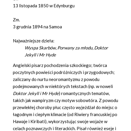
13 listopada 1850 w Edynburgu
Zm.
3 grudnia 1894 na Samoa
Najważniejsze dzieła:
Wyspa Skarbów
,
Porwany za młodu
,
Doktor
Jekyll i Mr Hyde
Angielski pisarz pochodzenia szkockiego; twórca
poczytnych powieści podróżniczych i przygodowych;
zaliczany do nurtu neoromantyzmu z powodu
podejmowanych w niektórych tekstach (np. w noweli
Doktor Jekyll i Mr Hyde
) romantycznych tematów,
takich jak wampiryzm czy motyw sobowtóra. Z powodu
przewlekłej choroby płuc często wyjeżdżał do miejsc o
łagodnym i ciepłym klimacie (od Riwiery francuskiej po
Hawaje i Kiribati), wykorzystując swoje wojaże w
celach poznawczych i literackich. Pisał również eseje i