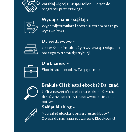
Zarabiaj więcej z Grupą Helion! Dołącz do
programu partnerskiego.
Wydaj z nami książkę »
Wypełnij formularz i zostań autorem naszego
wydawnictwa.
Da wydawców »
Jesteś średnim lub dużym wydawcą? Dołącz do
naszego systemu dystrybucji!
Dla biznesu »
Ebooki i audiobooki w Twojej firmie.
Brakuje Ci jakiegoś ebooka? Daj znać!
Jeśli w naszej ofercie brakuje jakiegoś tytulu,
dołożymy starań, by jak najszybciej się u nas
pojawił.
Self publishing »
Napisałeś ebooka lub nagrałeś audibook?
Dołącz do nas i sprzedawaj go w Ebookpoint!