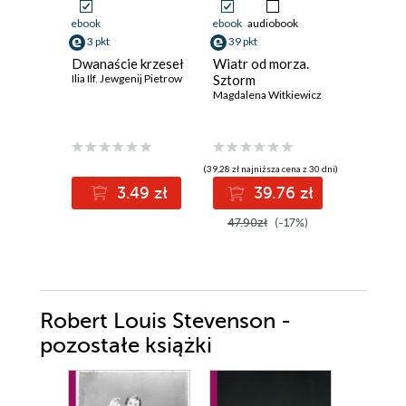
ebook
ebook
audiobook
ebook
3 pkt
39 pkt
24 pkt
Dwanaście krzeseł
Wiatr od morza.
Obcy
Ilia Ilf
,
Jewgenij Pietrow
Sztorm
Albert Ca
Magdalena Witkiewicz
(39,28 zł najniższa cena z 30 dni)
(24,60 zł najni
3.49 zł
39.76 zł
2
47.90zł
(-17%)
30.00z
Robert Louis Stevenson -
pozostałe książki