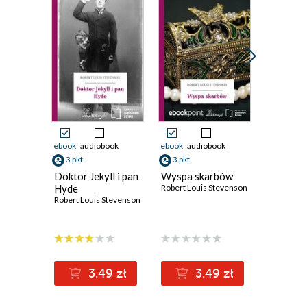
Promocja
ebook
audiobook
ebook
audiobook
ebook
3 pkt
3 pkt
16 pkt
Doktor Jekyll i pan
Wyspa skarbów
Doktor J
Hyde
Robert Louis Stevenson
Hyde
Robert Louis Stevenson
Robert Lo
(19,90 zł najni
3.49 zł
3.49 zł
1
19.90z