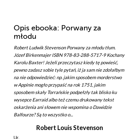
Opis
ebooka
: Porwany za
młodu
Robert Ludwik Stevenson Porwany za młodu tłum.
Józef Birkenmajer ISBN 978-83-288-5717-9 Kochany
Karolu Baxter! Jeżeli przeczytasz kiedy tę powieść,
pewno zadasz sobie tyle pytań, iż ja sam nie zdołałbym
na nie odpowiedzieć: np. jakim sposobem morderstwo
w Appinie mogło przypaść na rok 1751, jakim
sposobem skały Torrańskie podpełzły tak blisko ku
wysepce Earraid albo też czemu drukowany tekst
oskarżenia ani słowem nie wspomina o Dawidzie
Balfourze? Są to wszystko o...
Robert Louis Stevenson
Ur.