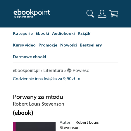
Kategorie
Ebooki
Audiobooki
Książki
Kursy video
Promocje
Nowości
Bestsellery
Darmowe ebooki
ebookpoint.pl
»
Literatura
»
📚 Powieść
Codziennie inna książka za 9,90zł
Porwany za młodu
Robert Louis Stevenson
(ebook)
Autor:
Robert Louis
Stevenson