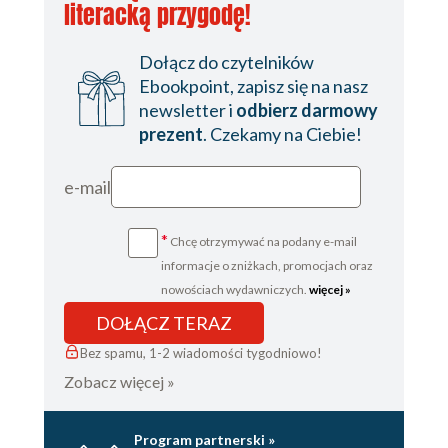
literacką przygodę!
Dołącz do czytelników
Ebookpoint, zapisz się na nasz
newsletter i
odbierz darmowy
prezent
. Czekamy na Ciebie!
e-mail
*
Chcę otrzymywać na podany e-mail
informacje o zniżkach, promocjach oraz
nowościach wydawniczych.
więcej »
DOŁĄCZ TERAZ
Bez spamu, 1-2 wiadomości tygodniowo!
Zobacz więcej »
Program partnerski »