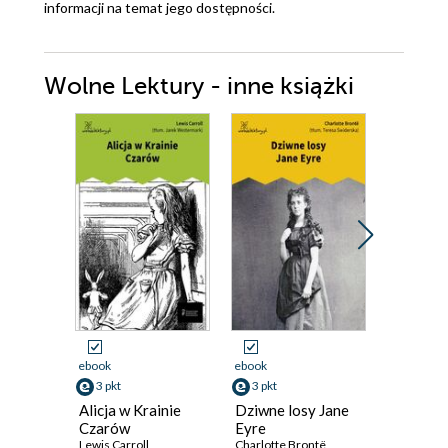
informacji na temat jego dostępności.
Wolne Lektury - inne książki
ebook
ebook
ebook
3 pkt
3 pkt
3 pkt
Alicja w Krainie
Dziwne losy Jane
Cywil w 
Czarów
Eyre
Antoni Sob
Lewis Carroll
Charlotte Brontë