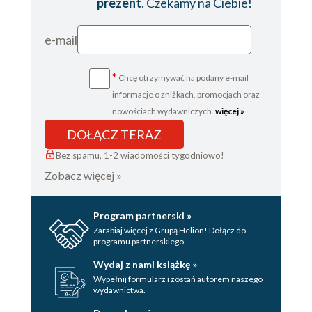
prezent
. Czekamy na Ciebie!
e-mail
*
Chcę otrzymywać na podany e-mail
informacje o zniżkach, promocjach oraz
nowościach wydawniczych.
więcej »
DOŁĄCZ TERAZ
Bez spamu, 1-2 wiadomości tygodniowo!
Zobacz więcej »
Program partnerski »
Zarabiaj więcej z Grupą Helion! Dołącz do
programu partnerskiego.
Wydaj z nami książkę »
Wypełnij formularz i zostań autorem naszego
wydawnictwa.