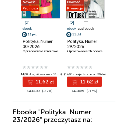
Nowość
Nowość
Nowość
Promocja
Promocja
Promocja
ebook
ebook
audiobook
ebook
11 pkt
11 pkt
11 pkt
Polityka. Numer
Polityka. Numer
Polityka
30/2026
29/2026
28/202
Opracowanie zbiorowe
Opracowanie zbiorowe
Opracowan
(14,00 zł najniższa cena z 30 dni)
(14,00 zł najniższa cena z 30 dni)
(14,00 zł najni
11.62 zł
11.62 zł
1
14.00zł
(-17%)
14.00zł
(-17%)
14.00z
Ebooka
"Polityka. Numer
23/2026"
przeczytasz na: