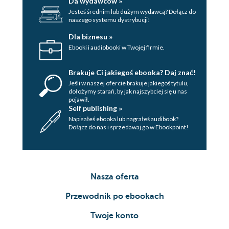
Da wydawców »
Jesteś średnim lub dużym wydawcą? Dołącz do
naszego systemu dystrybucji!
Dla biznesu »
Ebooki i audiobooki w Twojej firmie.
Brakuje Ci jakiegoś ebooka? Daj znać!
Jeśli w naszej ofercie brakuje jakiegoś tytulu,
dołożymy starań, by jak najszybciej się u nas
pojawił.
Self publishing »
Napisałeś ebooka lub nagrałeś audibook?
Dołącz do nas i sprzedawaj go w Ebookpoint!
Nasza oferta
Przewodnik po ebookach
Twoje konto