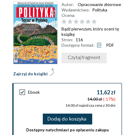
Autor:
Opracowanie zbiorowe
Wydawnictwo:
Polityka
Ocena:
Bądź pierwszym, który oceni tę
książkę
Stron:
116
Dostępny format:
PDF
Czytaj fragment
Zajrzyj do książki
11,62 zł
Ebook
14,00 zł
(-17%)
14,00 zł najniższa cena z 30 dni
Dodaj do koszyka
Dostępny natychmiast po opłaceniu zakupu