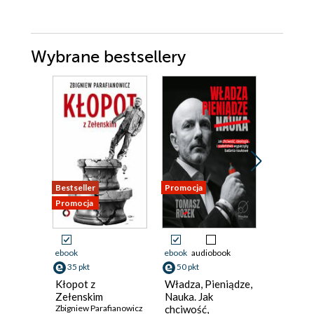
Wybrane bestsellery
Bestseller
Promocja
Promocja
Promocja
ebook
ebook
audiobook
ebook
35 pkt
50 pkt
39 pkt
Kłopot z
Władza, Pieniądze,
Emirat t
Zełenskim
Nauka. Jak
talibowie
Zbigniew Parafianowicz
chciwość,
Afganis