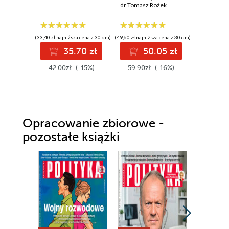
ideologia i
dr Tomasz Rożek
Jagoda Gr
szaleństwo
wypaczyły badania
naukowe
(33,40 zł najniższa cena z 30 dni)
(49,60 zł najniższa cena z 30 dni)
(33,73 zł najni
35.70 zł
50.05 zł
3
42.00zł
(-15%)
59.90zł
(-16%)
51.90z
Opracowanie zbiorowe -
pozostałe książki