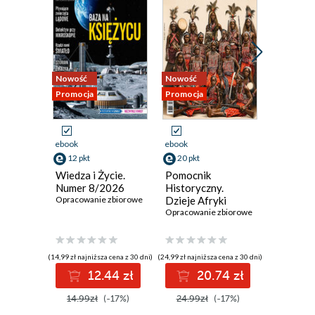
Nowość
Nowość
Promocja
Promocja
Promocja
ebook
ebook
ebook
12 pkt
20 pkt
14 pkt
Wiedza i Życie.
Pomocnik
Świat Na
Numer 8/2026
Historyczny.
Numer 
Opracowanie zbiorowe
Dzieje Afryki
Opracowan
Opracowanie zbiorowe
(14,99 zł najniższa cena z 30 dni)
(24,99 zł najniższa cena z 30 dni)
(16,99 zł najni
12.44 zł
20.74 zł
1
14.99zł
(-17%)
24.99zł
(-17%)
16.99z