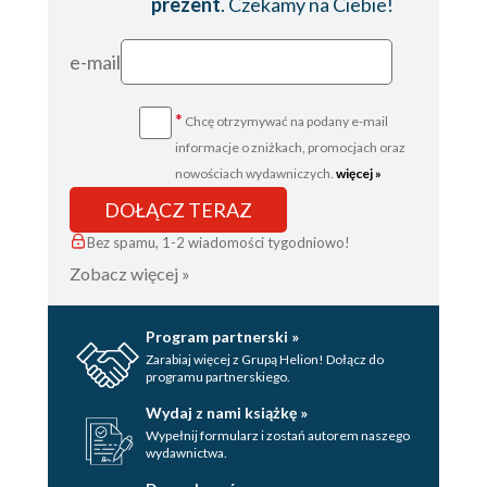
prezent
. Czekamy na Ciebie!
e-mail
*
Chcę otrzymywać na podany e-mail
informacje o zniżkach, promocjach oraz
nowościach wydawniczych.
więcej »
DOŁĄCZ TERAZ
Bez spamu, 1-2 wiadomości tygodniowo!
Zobacz więcej »
Program partnerski »
Zarabiaj więcej z Grupą Helion! Dołącz do
programu partnerskiego.
Wydaj z nami książkę »
Wypełnij formularz i zostań autorem naszego
wydawnictwa.