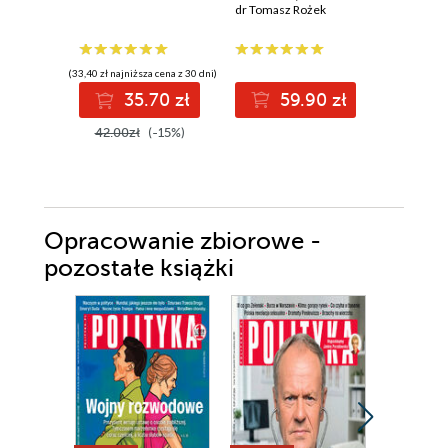
ideologia i
dr Tomasz Rożek
Jagoda Gr
szaleństwo
wypaczyły badania
naukowe
(33,40 zł najniższa cena z 30 dni)
(33,73 zł najni
35.70 zł
59.90 zł
3
42.00zł
(-15%)
51.90z
Opracowanie zbiorowe -
pozostałe książki