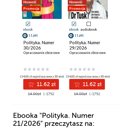
Nowość
Nowość
Nowość
Promocja
Promocja
Promocja
ebook
ebook
audiobook
ebook
11 pkt
11 pkt
11 pkt
Polityka. Numer
Polityka. Numer
Polityka
30/2026
29/2026
28/202
Opracowanie zbiorowe
Opracowanie zbiorowe
Opracowan
(14,00 zł najniższa cena z 30 dni)
(14,00 zł najniższa cena z 30 dni)
(14,00 zł najni
11.62 zł
11.62 zł
1
14.00zł
(-17%)
14.00zł
(-17%)
14.00z
Ebooka
"Polityka. Numer
21/2026"
przeczytasz na: