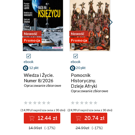
Nowość
Nowość
Promocja
Promocja
Promocja
ebook
ebook
ebook
12 pkt
20 pkt
14 pkt
Wiedza i Życie.
Pomocnik
Świat Na
Numer 8/2026
Historyczny.
Numer 
Opracowanie zbiorowe
Dzieje Afryki
Opracowan
Opracowanie zbiorowe
(14,99 zł najniższa cena z 30 dni)
(24,99 zł najniższa cena z 30 dni)
(16,99 zł najni
12.44 zł
20.74 zł
1
14.99zł
(-17%)
24.99zł
(-17%)
16.99z