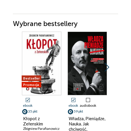
Wybrane bestsellery
Bestseller
Promocja
Promocja
ebook
ebook
audiobook
ebook
35 pkt
59 pkt
39 pkt
Kłopot z
Władza, Pieniądze,
Emirat t
Zełenskim
Nauka. Jak
talibowie
Zbigniew Parafianowicz
chciwość,
Afganis