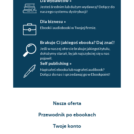
Da wydawców »
Jesteś średnim lub dużym wydawcą? Dołącz do
naszego systemu dystrybucji!
Dla biznesu »
Ebooki i audiobooki w Twojej firmie.
Brakuje Ci jakiegoś ebooka? Daj znać!
Jeśli w naszej ofercie brakuje jakiegoś tytulu,
dołożymy starań, by jak najszybciej się u nas
pojawił.
Self publishing »
Napisałeś ebooka lub nagrałeś audibook?
Dołącz do nas i sprzedawaj go w Ebookpoint!
Nasza oferta
Przewodnik po ebookach
Twoje konto