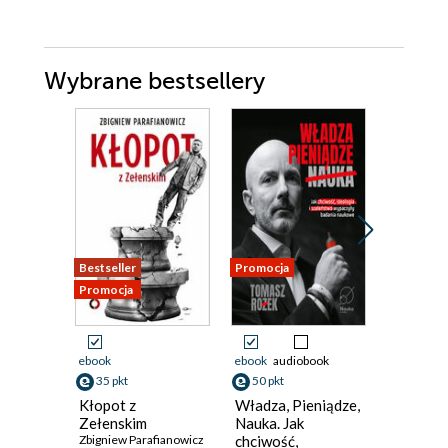
Wybrane bestsellery
Bestseller
Promocja
Promocja
Promocja
ebook
ebook
audiobook
ebook
35 pkt
50 pkt
39 pkt
Kłopot z
Władza, Pieniądze,
Emirat t
Zełenskim
Nauka. Jak
talibowie
Zbigniew Parafianowicz
chciwość,
Afganis