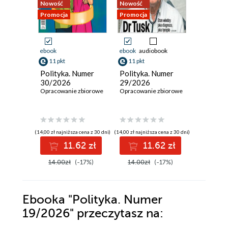
Nowość
Nowość
Nowość
Promocja
Promocja
Promocja
ebook
ebook
audiobook
ebook
11 pkt
11 pkt
11 pkt
Polityka. Numer
Polityka. Numer
Polityka
30/2026
29/2026
28/202
Opracowanie zbiorowe
Opracowanie zbiorowe
Opracowan
(14,00 zł najniższa cena z 30 dni)
(14,00 zł najniższa cena z 30 dni)
(14,00 zł najni
11.62 zł
11.62 zł
1
14.00zł
(-17%)
14.00zł
(-17%)
14.00z
Ebooka
"Polityka. Numer
19/2026"
przeczytasz na: