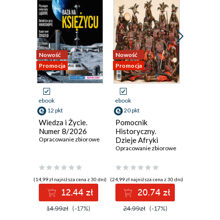
Nowość
Nowość
Promocja
Promocja
Promocja
ebook
ebook
ebook
12 pkt
20 pkt
14 pkt
Wiedza i Życie.
Pomocnik
Świat Na
Numer 8/2026
Historyczny.
Numer 
Opracowanie zbiorowe
Dzieje Afryki
Opracowan
Opracowanie zbiorowe
(14,99 zł najniższa cena z 30 dni)
(24,99 zł najniższa cena z 30 dni)
(16,99 zł najni
12.44 zł
20.74 zł
1
14.99zł
(-17%)
24.99zł
(-17%)
16.99z