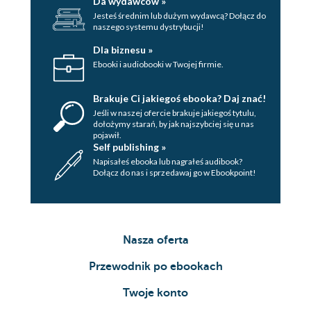
Da wydawców »
Jesteś średnim lub dużym wydawcą? Dołącz do
naszego systemu dystrybucji!
Dla biznesu »
Ebooki i audiobooki w Twojej firmie.
Brakuje Ci jakiegoś ebooka? Daj znać!
Jeśli w naszej ofercie brakuje jakiegoś tytulu,
dołożymy starań, by jak najszybciej się u nas
pojawił.
Self publishing »
Napisałeś ebooka lub nagrałeś audibook?
Dołącz do nas i sprzedawaj go w Ebookpoint!
Nasza oferta
Przewodnik po ebookach
Twoje konto