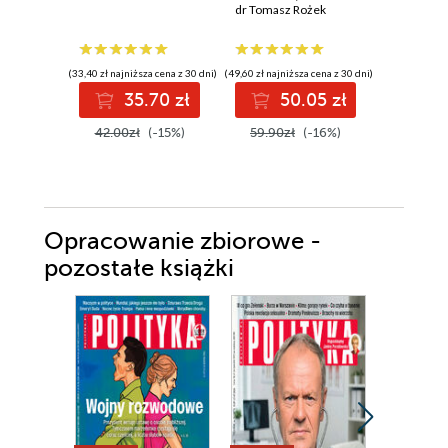
ideologia i
dr Tomasz Rożek
Jagoda Gr
szaleństwo
wypaczyły badania
naukowe
(33,40 zł najniższa cena z 30 dni)
(49,60 zł najniższa cena z 30 dni)
(33,73 zł najni
35.70 zł
50.05 zł
3
42.00zł
(-15%)
59.90zł
(-16%)
51.90z
Opracowanie zbiorowe -
pozostałe książki