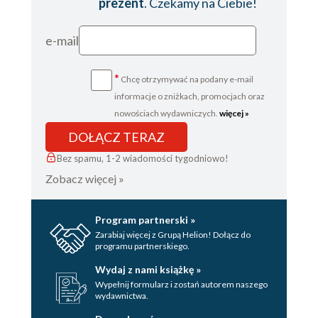
prezent
. Czekamy na Ciebie!
e-mail
*
Chcę otrzymywać na podany e-mail
informacje o zniżkach, promocjach oraz
nowościach wydawniczych.
więcej »
DOŁĄCZ TERAZ
Bez spamu, 1-2 wiadomości tygodniowo!
Zobacz więcej »
Program partnerski »
Zarabiaj więcej z Grupą Helion! Dołącz do
programu partnerskiego.
Wydaj z nami książkę »
Wypełnij formularz i zostań autorem naszego
wydawnictwa.