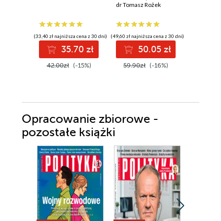
ideologia i
dr Tomasz Rożek
Jagoda Gr
szaleństwo
wypaczyły badania
naukowe
(33,40 zł najniższa cena z 30 dni)
(49,60 zł najniższa cena z 30 dni)
(33,73 zł najni
35.70 zł
50.05 zł
3
42.00zł
(-15%)
59.90zł
(-16%)
51.90z
Opracowanie zbiorowe -
pozostałe książki