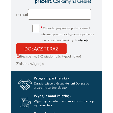
prezent
. Czekamy na Ciebie!
e-mail
*
Chcę otrzymywać na podany e-mail
informacje o zniżkach, promocjach oraz
nowościach wydawniczych.
więcej »
DOŁĄCZ TERAZ
Bez spamu, 1-2 wiadomości tygodniowo!
Zobacz więcej »
Program partnerski »
Zarabiaj więcej z Grupą Helion! Dołącz do
programu partnerskiego.
Wydaj z nami książkę »
Wypełnij formularz i zostań autorem naszego
wydawnictwa.