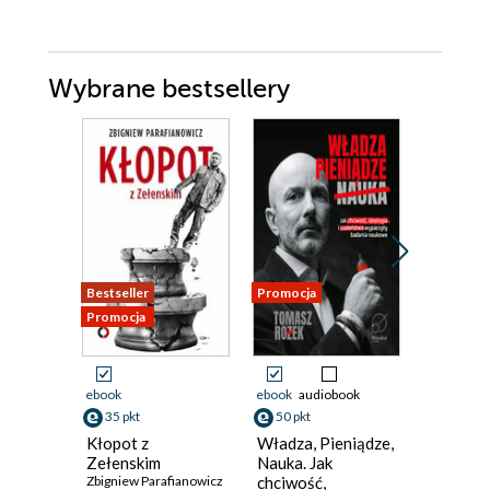
Wybrane bestsellery
Bestseller
Promocja
Promocja
Promocja
ebook
ebook
audiobook
ebook
35 pkt
50 pkt
39 pkt
Kłopot z
Władza, Pieniądze,
Emirat t
Zełenskim
Nauka. Jak
talibowie
Zbigniew Parafianowicz
chciwość,
Afganis