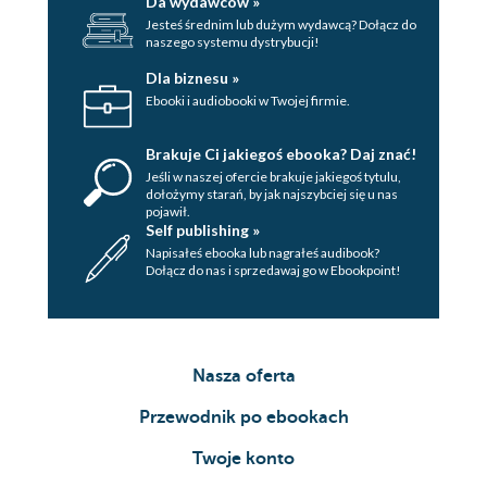
Da wydawców »
Jesteś średnim lub dużym wydawcą? Dołącz do
naszego systemu dystrybucji!
Dla biznesu »
Ebooki i audiobooki w Twojej firmie.
Brakuje Ci jakiegoś ebooka? Daj znać!
Jeśli w naszej ofercie brakuje jakiegoś tytulu,
dołożymy starań, by jak najszybciej się u nas
pojawił.
Self publishing »
Napisałeś ebooka lub nagrałeś audibook?
Dołącz do nas i sprzedawaj go w Ebookpoint!
Nasza oferta
Przewodnik po ebookach
Twoje konto