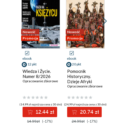
Nowość
Nowość
Promocja
Promocja
Promocja
ebook
ebook
ebook
12 pkt
20 pkt
14 pkt
Wiedza i Życie.
Pomocnik
Świat Na
Numer 8/2026
Historyczny.
Numer 
Opracowanie zbiorowe
Dzieje Afryki
Opracowan
Opracowanie zbiorowe
(14,99 zł najniższa cena z 30 dni)
(24,99 zł najniższa cena z 30 dni)
(16,99 zł najni
12.44 zł
20.74 zł
1
14.99zł
(-17%)
24.99zł
(-17%)
16.99z