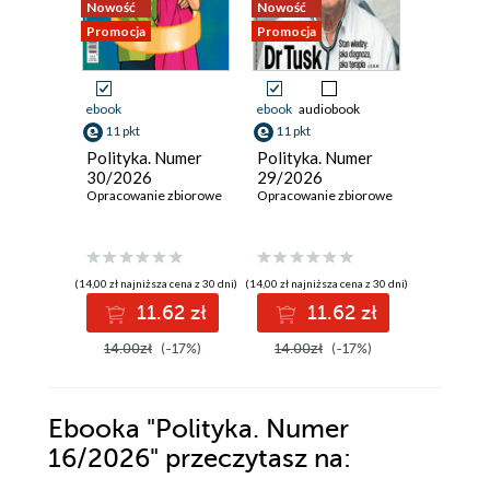
Nowość
Nowość
Nowość
Promocja
Promocja
Promocja
ebook
ebook
audiobook
ebook
11 pkt
11 pkt
11 pkt
Polityka. Numer
Polityka. Numer
Polityka
30/2026
29/2026
28/202
Opracowanie zbiorowe
Opracowanie zbiorowe
Opracowan
(14,00 zł najniższa cena z 30 dni)
(14,00 zł najniższa cena z 30 dni)
(14,00 zł najni
11.62 zł
11.62 zł
1
14.00zł
(-17%)
14.00zł
(-17%)
14.00z
Ebooka
"Polityka. Numer
16/2026"
przeczytasz na: