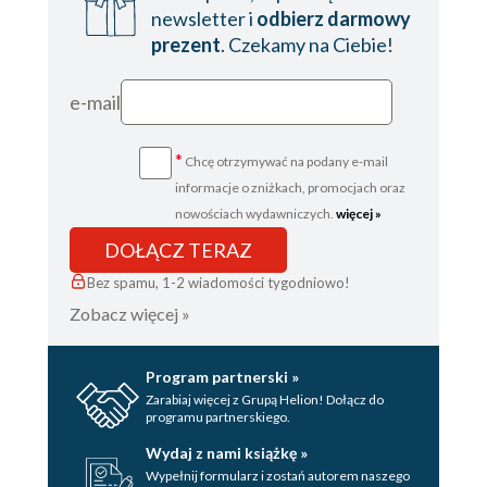
newsletter i
odbierz darmowy
prezent
. Czekamy na Ciebie!
e-mail
*
Chcę otrzymywać na podany e-mail
informacje o zniżkach, promocjach oraz
nowościach wydawniczych.
więcej »
DOŁĄCZ TERAZ
Bez spamu, 1-2 wiadomości tygodniowo!
Zobacz więcej »
Program partnerski »
Zarabiaj więcej z Grupą Helion! Dołącz do
programu partnerskiego.
Wydaj z nami książkę »
Wypełnij formularz i zostań autorem naszego