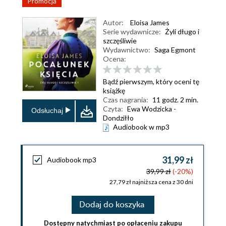
Promocja
Autor:
Eloisa James
Serie wydawnicze:
Żyli długo i
szczęśliwie
Wydawnictwo:
Saga Egmont
Ocena:
Bądź pierwszym, który oceni tę
książkę
Czas nagrania:
11 godz. 2 min.
Czyta:
Ewa Wodzicka -
Odsłuchaj
Dondziłło
Audiobook w mp3
31,99 zł
Audiobook mp3
39,99 zł
(-20%)
27,79 zł najniższa cena z 30 dni
Dodaj do koszyka
Dostępny natychmiast po opłaceniu zakupu