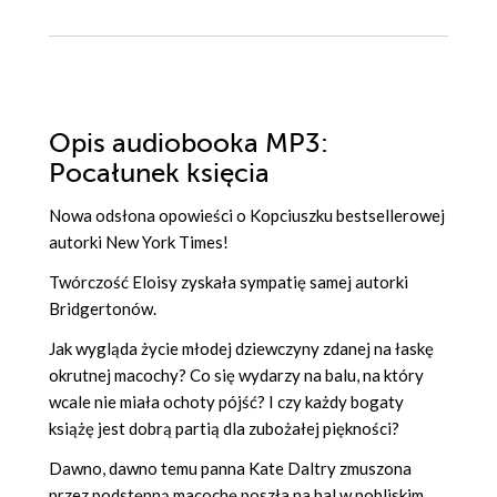
Opis
audiobooka MP3
:
Pocałunek księcia
Nowa odsłona opowieści o Kopciuszku bestsellerowej
autorki New York Times!
Twórczość Eloisy zyskała sympatię samej autorki
Bridgertonów.
Jak wygląda życie młodej dziewczyny zdanej na łaskę
okrutnej macochy? Co się wydarzy na balu, na który
wcale nie miała ochoty pójść? I czy każdy bogaty
książę jest dobrą partią dla zubożałej piękności?
Dawno, dawno temu panna Kate Daltry zmuszona
przez podstępną macochę poszła na bal w pobliskim