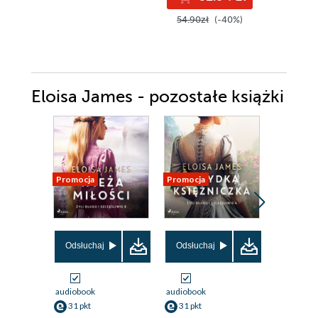
54.90zł
(-40%)
Eloisa James - pozostałe książki
Promocja
Promocja
Promocja
Odsłuchaj
Odsłuchaj
Odsłuch
audiobook
audiobook
audiobook
31 pkt
31 pkt
35 pkt