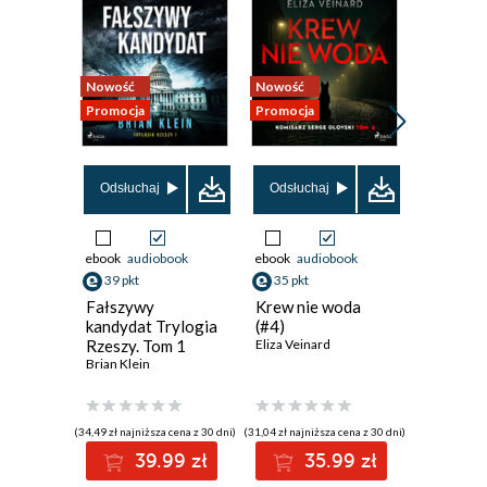
Nowość
Nowość
Promocja
Promocja
Promocja
Odsłuchaj
Odsłuchaj
Odsłuch
ebook
audiobook
ebook
audiobook
ebook
aud
39 pkt
35 pkt
19 pkt
Fałszywy
Krew nie woda
Białe no
kandydat Trylogia
(#4)
Fiodor Do
Rzeszy. Tom 1
Eliza Veinard
Brian Klein
(34,49 zł najniższa cena z 30 dni)
(31,04 zł najniższa cena z 30 dni)
(19,99 zł najni
39.99 zł
35.99 zł
1