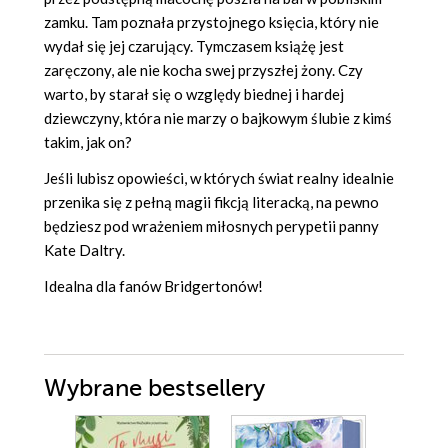
zamku. Tam poznała przystojnego księcia, który nie
wydał się jej czarujący. Tymczasem książę jest
zaręczony, ale nie kocha swej przyszłej żony. Czy
warto, by starał się o względy biednej i hardej
dziewczyny, która nie marzy o bajkowym ślubie z kimś
takim, jak on?
Jeśli lubisz opowieści, w których świat realny idealnie
przenika się z pełną magii fikcją literacką, na pewno
będziesz pod wrażeniem miłosnych perypetii panny
Kate Daltry.
Idealna dla fanów Bridgertonów!
Wybrane bestsellery