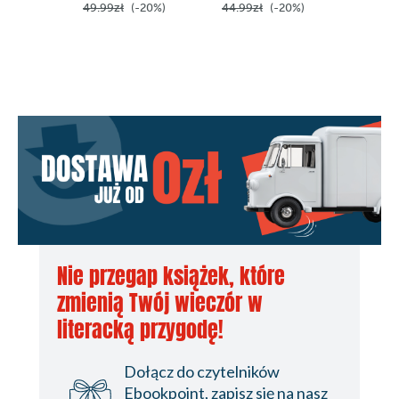
49.99zł
(-20%)
44.99zł
(-20%)
24.99z
Nie przegap książek, które
zmienią Twój wieczór w
literacką przygodę!
Dołącz do czytelników
Ebookpoint, zapisz się na nasz