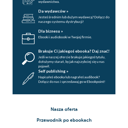
wydawnictwa.
Da wydawców »
Jesteś średnim lub dużym wydawcą? Dołącz do
naszego systemu dystrybucji!
Dla biznesu »
Ebooki i audiobooki w Twojej firmie.
Brakuje Ci jakiegoś ebooka? Daj znać!
Jeśli w naszej ofercie brakuje jakiegoś tytulu,
dołożymy starań, by jak najszybciej się u nas
pojawił.
Self publishing »
Napisałeś ebooka lub nagrałeś audibook?
Dołącz do nas i sprzedawaj go w Ebookpoint!
Nasza oferta
Przewodnik po ebookach