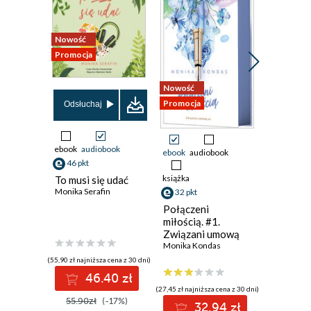
Nowość
Promocja
Nowość
Nowość
Promocja
Promocja
Odsłuchaj
ebook
audiobook
ebook
audiobook
ebook
46 pkt
38 pkt
książka
To musi się udać
Dwie ksi
Monika Serafin
32 pkt
jedna mi
Ali Brady
Połączeni
miłością. #1.
Związani umową
Monika Kondas
(55,90 zł najniższa cena z 30 dni)
(38,49 zł najni
46.40 zł
3
(27,45 zł najniższa cena z 30 dni)
55.90zł
(-17%)
49.99z
32.94 zł