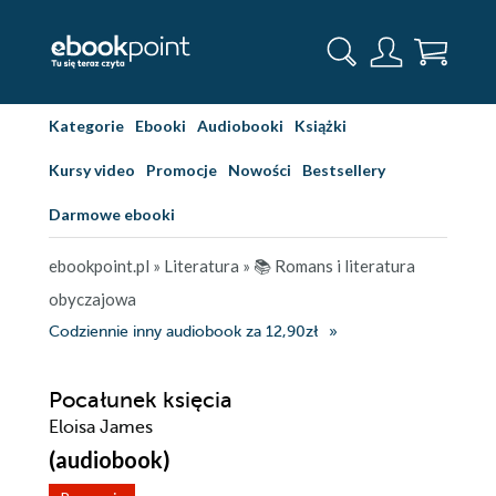
Kategorie
Ebooki
Audiobooki
Książki
Kursy video
Promocje
Nowości
Bestsellery
Darmowe ebooki
ebookpoint.pl
»
Literatura
»
📚 Romans i literatura
obyczajowa
Codziennie inny audiobook za 12,90zł
Pocałunek księcia
Eloisa James
(audiobook)