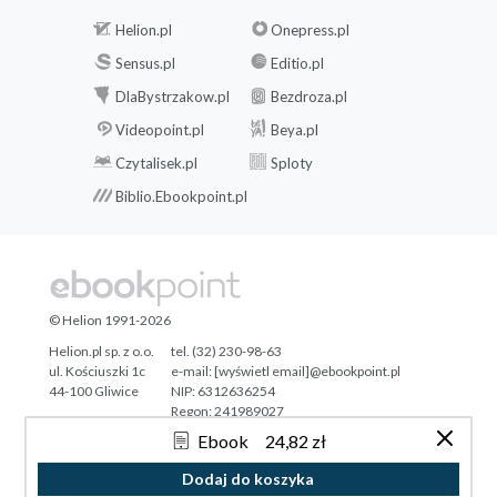
Helion.pl
Onepress.pl
Sensus.pl
Editio.pl
DlaBystrzakow.pl
Bezdroza.pl
Videopoint.pl
Beya.pl
Czytalisek.pl
Sploty
Biblio.Ebookpoint.pl
© Helion 1991-2026
Helion.pl sp. z o.o.
tel. (32) 230-98-63
ul. Kościuszki 1c
e-mail:
[wyświetl email]@ebookpoint.pl
44-100 Gliwice
NIP: 6312636254
Regon: 241989027
Ebook
24,82 zł
Designed with ♥ by
Tonik.pl
Dodaj do koszyka