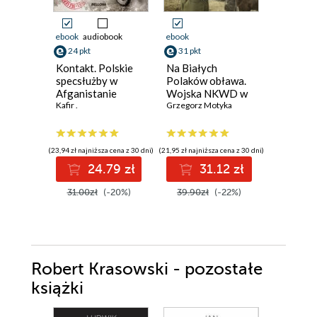
ebook
audiobook
ebook
ebook
aud
24 pkt
31 pkt
24 pkt
Kontakt. Polskie
Na Białych
Mroczne
specsłużby w
Polaków obława.
historii 
Afganistanie
Wojska NKWD w
Iwona Kie
Kafir .
walce z polskim
Grzegorz Motyka
podziemiem 1944-
1953
(23,94 zł najniższa cena z 30 dni)
(21,95 zł najniższa cena z 30 dni)
(23,00 zł najni
24.79 zł
31.12 zł
2
31.00zł
(-20%)
39.90zł
(-22%)
29.00z
Robert Krasowski - pozostałe
książki