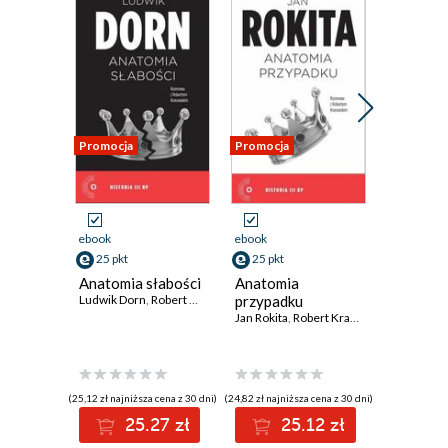
Promocja
Promocja
Promocja
ebook
ebook
ebook
25 pkt
25 pkt
24 pkt
Anatomia słabości
Anatomia
Anatomia
Ludwik Dorn
,
Robert Krasowski
przypadku
Leszek Mil
Jan Rokita
,
Robert Krasowski
(25,12 zł najniższa cena z 30 dni)
(24,82 zł najniższa cena z 30 dni)
(25,22 zł najni
25.27 zł
25.12 zł
2