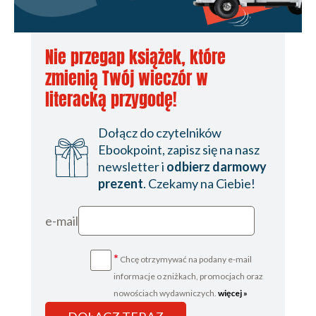
Nie przegap książek, które
zmienią Twój wieczór w
literacką przygodę!
Dołącz do czytelników
Ebookpoint, zapisz się na nasz
newsletter i
odbierz darmowy
prezent
. Czekamy na Ciebie!
e-mail
*
Chcę otrzymywać na podany e-mail
informacje o zniżkach, promocjach oraz
nowościach wydawniczych.
więcej »