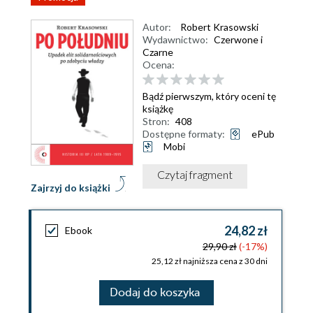
Autor:
Robert Krasowski
Wydawnictwo:
Czerwone i
Czarne
Ocena:
Bądź pierwszym, który oceni tę
książkę
Stron:
408
Dostępne formaty:
ePub
Mobi
Czytaj fragment
Zajrzyj do książki
24,82 zł
Ebook
29,90 zł
(-17%)
25,12 zł najniższa cena z 30 dni
Dodaj do koszyka