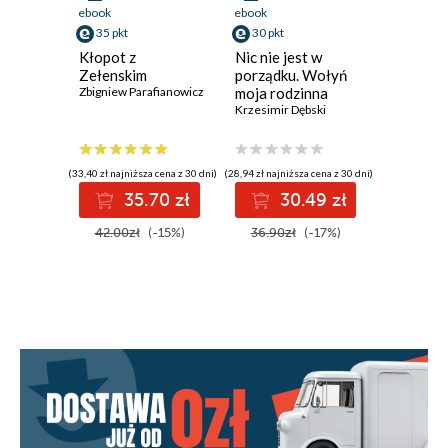
ebook
ebook
ebook
35 pkt
30 pkt
31 pkt
Kłopot z
Nic nie jest w
Polska n
Zełenskim
porządku. Wołyń
Zbigniew P
Zbigniew Parafianowicz
moja rodzinna
historia
Krzesimir Dębski
(33,40 zł najniższa cena z 30 dni)
(28,94 zł najniższa cena z 30 dni)
(29,75 zł najni
35.70 zł
30.49 zł
3
42.00zł
(-15%)
36.90zł
(-17%)
36.90z