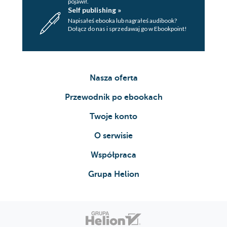
pojawił.
Self publishing »
Napisałeś ebooka lub nagrałeś audibook?
Dołącz do nas i sprzedawaj go w Ebookpoint!
Nasza oferta
Przewodnik po ebookach
Twoje konto
O serwisie
Współpraca
Grupa Helion