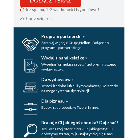
DOŁĄCZ TERAZ
Bez spamu, 1-2 wiadomości tygodniowo!
Zobacz więcej »
Program partnerski »
Zarabiaj więcej z Grupą Helion! Dołącz do
programu partnerskiego.
Wydaj z nami książkę »
Wypełnij formularz i zostań autorem naszego
wydawnictwa.
Da wydawców »
Jesteś średnim lub dużym wydawcą? Dołącz do
naszego systemu dystrybucji!
Dla biznesu »
Ebooki i audiobooki w Twojej firmie.
Brakuje Ci jakiegoś ebooka? Daj znać!
Jeśli w naszej ofercie brakuje jakiegoś tytulu,
dołożymy starań, by jak najszybciej się u nas